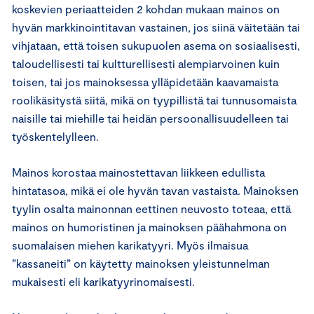
koskevien periaatteiden 2 kohdan mukaan mainos on
hyvän markkinointitavan vastainen, jos siinä väitetään tai
vihjataan, että toisen sukupuolen asema on sosiaalisesti,
taloudellisesti tai kultturellisesti alempiarvoinen kuin
toisen, tai jos mainoksessa ylläpidetään kaavamaista
roolikäsitystä siitä, mikä on tyypillistä tai tunnusomaista
naisille tai miehille tai heidän persoonallisuudelleen tai
työskentelylleen.
Mainos korostaa mainostettavan liikkeen edullista
hintatasoa, mikä ei ole hyvän tavan vastaista. Mainoksen
tyylin osalta mainonnan eettinen neuvosto toteaa, että
mainos on humoristinen ja mainoksen päähahmona on
suomalaisen miehen karikatyyri. Myös ilmaisua
”kassaneiti” on käytetty mainoksen yleistunnelman
mukaisesti eli karikatyyrinomaisesti.