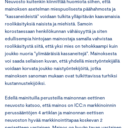
Neuvosto kuitenkin kiinnittää huomiota siihen, että
mainoksen asetelman miespuolisesta päähahmosta ja
”kassaneideistä” voidaan tulkita ylläpitävän kaavamaisia
roolikäsityksiä naisista ja miehistä. Samoin
korostaessaan henkilökunnan vähäisyyttä ja siten
edullisempia hintojaan mainostaja samalla vahvistaa
roolikäsitystä siitä, että yksi mies on tehokkaampi kuin
joukko nuoria ”ylimääräisiä kassaneitejä”. Mainoksesta
voi saada sellaisen kuvan, että yhdellä miestyöntekijällä
voidaan korvata joukko naistyöntekijöitä, jotka
mainoksen sanoman mukaan ovat tulkittavissa turhiksi
kustannustekijöiksi.
Edellä mainituilla perusteilla mainonnan eettinen
neuvosto katsoo, että mainos on ICC:n markkinoinnin
perussääntöjen 4 artiklan ja mainonnan eettisen
neuvoston hyvää markkinointitapaa koskevan 2
periaatteen vastainen. Mainos on hyvän tavan vastainen.