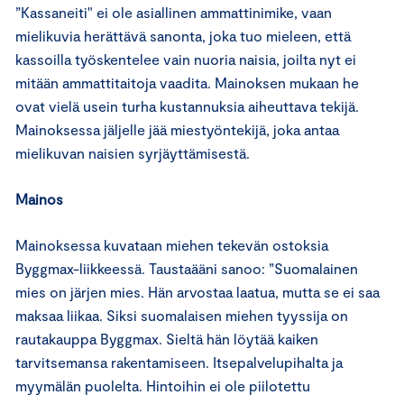
”Kassaneiti" ei ole asiallinen ammattinimike, vaan
mielikuvia herättävä sanonta, joka tuo mieleen, että
kassoilla työskentelee vain nuoria naisia, joilta nyt ei
mitään ammattitaitoja vaadita. Mainoksen mukaan he
ovat vielä usein turha kustannuksia aiheuttava tekijä.
Mainoksessa jäljelle jää miestyöntekijä, joka antaa
mielikuvan naisien syrjäyttämisestä.
Mainos
Mainoksessa kuvataan miehen tekevän ostoksia
Byggmax-liikkeessä. Taustaääni sanoo: ”Suomalainen
mies on järjen mies. Hän arvostaa laatua, mutta se ei saa
maksaa liikaa. Siksi suomalaisen miehen tyyssija on
rautakauppa Byggmax. Sieltä hän löytää kaiken
tarvitsemansa rakentamiseen. Itsepalvelupihalta ja
myymälän puolelta. Hintoihin ei ole piilotettu