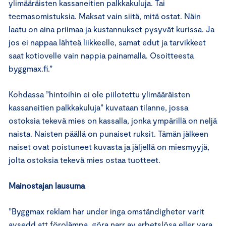
ylimääräisten kassaneitien palkkakuluja. Tai
teemasomistuksia. Maksat vain siitä, mitä ostat. Näin
laatu on aina priimaa ja kustannukset pysyvät kurissa. Ja
jos ei nappaa lähteä liikkeelle, samat edut ja tarvikkeet
saat kotiovelle vain nappia painamalla. Osoitteesta
byggmax.fi.”
Kohdassa ”hintoihin ei ole piilotettu ylimääräisten
kassaneitien palkkakuluja” kuvataan tilanne, jossa
ostoksia tekevä mies on kassalla, jonka ympärillä on neljä
naista. Naisten päällä on punaiset ruksit. Tämän jälkeen
naiset ovat poistuneet kuvasta ja jäljellä on miesmyyjä,
jolta ostoksia tekevä mies ostaa tuotteet.
Mainostajan lausuma
”Byggmax reklam har under inga omständigheter varit
avsedd att förolämpa, göra narr av arbetslösa eller vara