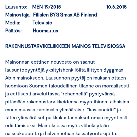
Lausunto: MEN 19/2015 10.6.2015
Mainostaja: Filialen BYGGmax AB Finland
Media: Televisio
Päätös: Huomautus
RAKENNUSTARVIKELIIKKEEN MAINOS TELEVISIOSSA
Mainonnan eettinen neuvosto on saanut
lausuntopyyntöjä yksityishenkilöiltä liittyen Byggmax
Ab:n mainokseen. Lausunnon pyytäjien mukaan ottaen
huomioon Suomen taloudellinen tilanne on moraalisesti
ja eettisesti arveluttavaa "rehennellä" pystyvänsä
pitämään rakennustarvikkeidensa myyntihinnat alhaisina
muun muassa karsimalla ylimääräiset "kassaneidit" ja
täten ylimääräiset palkkakustannukset oman myyntinsä
edistämiseksi. Mainoksessa myös väheksytään
naissukupuolta ja halvennetaan kassatyöntekijöitä.