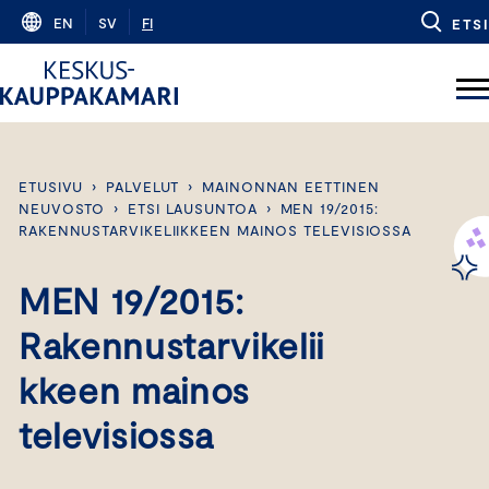
Skip
EN
SV
FI
ETSI
to
content
ETUSIVU
›
PALVELUT
›
MAINONNAN EETTINEN
NEUVOSTO
›
ETSI LAUSUNTOA
›
MEN 19/2015:
RAKENNUSTARVIKELIIKKEEN MAINOS TELEVISIOSSA
MEN 19/2015:
Rakennustarvikelii
kkeen mainos
televisiossa