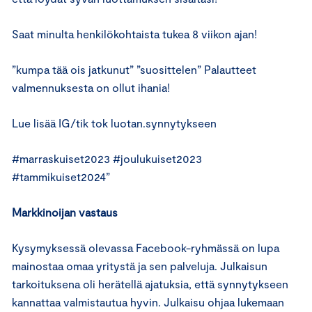
Saat minulta henkilökohtaista tukea 8 viikon ajan!
”kumpa tää ois jatkunut” ”suosittelen” Palautteet
valmennuksesta on ollut ihania!
Lue lisää IG/tik tok luotan.synnytykseen
#marraskuiset2023 #joulukuiset2023
#tammikuiset2024”
Markkinoijan vastaus
Kysymyksessä olevassa Facebook-ryhmässä on lupa
mainostaa omaa yritystä ja sen palveluja. Julkaisun
tarkoituksena oli herätellä ajatuksia, että synnytykseen
kannattaa valmistautua hyvin. Julkaisu ohjaa lukemaan