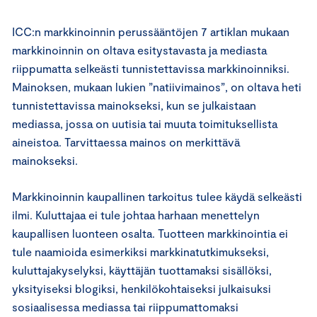
ICC:n markkinoinnin perussääntöjen 7 artiklan mukaan
markkinoinnin on oltava esitystavasta ja mediasta
riippumatta selkeästi tunnistettavissa markkinoinniksi.
Mainoksen, mukaan lukien ”natiivimainos”, on oltava heti
tunnistettavissa mainokseksi, kun se julkaistaan
mediassa, jossa on uutisia tai muuta toimituksellista
aineistoa. Tarvittaessa mainos on merkittävä
mainokseksi.
Markkinoinnin kaupallinen tarkoitus tulee käydä selkeästi
ilmi. Kuluttajaa ei tule johtaa harhaan menettelyn
kaupallisen luonteen osalta. Tuotteen markkinointia ei
tule naamioida esimerkiksi markkinatutkimukseksi,
kuluttajakyselyksi, käyttäjän tuottamaksi sisällöksi,
yksityiseksi blogiksi, henkilökohtaiseksi julkaisuksi
sosiaalisessa mediassa tai riippumattomaksi