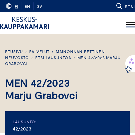
Skip
FI
EN
SV
ETSI
to
content
ETUSIVU
›
PALVELUT
›
MAINONNAN EETTINEN
NEUVOSTO
›
ETSI LAUSUNTOA
›
MEN 42/2023 MARJU
GRABOVCI
MEN 42/2023
Marju Grabovci
LAUSUNTO:
42/2023