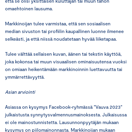
että se olisi yksittäisen kuluttajan tai muun tahon
omaehtoinen lausuma.
Markkinoijan tulee varmistaa, että sen sosiaalisen
median sivuston tai profiilin kaupallinen luonne ilmenee
selkeästi, ja että niissä noudatetaan hyvää liiketapaa.
Tulee välttää sellaisen kuvan, äänen tai tekstin käyttöä,
joka kokonsa tai muun visuaalisen ominaisuutensa vuoksi
on omiaan heikentämään markkinoinnin luettavuutta tai
ymmärrettävyyttä.
Asian arviointi
Asiassa on kysymys Facebook-ryhmässä ”Vauva 2023”
julkaistusta synnytysvalmennusmainoksesta. Julkaisussa
ei ole mainostunnistetta. Lausunnonpyytäjän mukaan
kysymys on piilomainonnasta. Markkinoijan mukaan