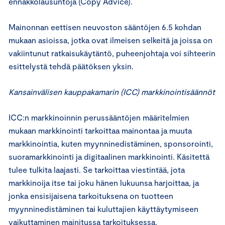
ennakkolausuntoja (Copy Advice).
Mainonnan eettisen neuvoston sääntöjen 6.5 kohdan
mukaan asioissa, jotka ovat ilmeisen selkeitä ja joissa on
vakiintunut ratkaisukäytäntö, puheenjohtaja voi sihteerin
esittelystä tehdä päätöksen yksin.
Kansainvälisen kauppakamarin (ICC) markkinointisäännöt
ICC:n markkinoinnin perussääntöjen määritelmien
mukaan markkinointi tarkoittaa mainontaa ja muuta
markkinointia, kuten myynninedistäminen, sponsorointi,
suoramarkkinointi ja digitaalinen markkinointi. Käsitettä
tulee tulkita laajasti. Se tarkoittaa viestintää, jota
markkinoija itse tai joku hänen lukuunsa harjoittaa, ja
jonka ensisijaisena tarkoituksena on tuotteen
myynninedistäminen tai kuluttajien käyttäytymiseen
vaikuttaminen mainitussa tarkoituksessa.