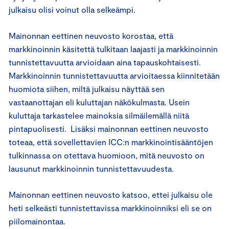
julkaisu olisi voinut olla selkeämpi.
Mainonnan eettinen neuvosto korostaa, että
markkinoinnin käsitettä tulkitaan laajasti ja markkinoinnin
tunnistettavuutta arvioidaan aina tapauskohtaisesti.
Markkinoinnin tunnistettavuutta arvioitaessa kiinnitetään
huomiota siihen, miltä julkaisu näyttää sen
vastaanottajan eli kuluttajan näkökulmasta. Usein
kuluttaja tarkastelee mainoksia silmäilemällä niitä
pintapuolisesti. Lisäksi mainonnan eettinen neuvosto
toteaa, että sovellettavien ICC:n markkinointisääntöjen
tulkinnassa on otettava huomioon, mitä neuvosto on
lausunut markkinoinnin tunnistettavuudesta.
Mainonnan eettinen neuvosto katsoo, ettei julkaisu ole
heti selkeästi tunnistettavissa markkinoinniksi eli se on
piilomainontaa.