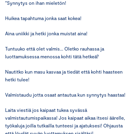
”Synnytys on ihan mieletön!
Huikea tapahtuma jonka saat kokea!
Aina uniikki ja hetki jonka muistat aina!
Tuntuuko että olet valmis… Oletko rauhassa ja
luottamuksessa menossa kohti tätä hetkeä?
Nautitko kun masu kasvaa ja tiedät että kohti haasteen
hetki tulee!
Valmistaudu jotta osaat antautua kun synnytys haastaa!
Laita viestiä jos kaipaat tukea syvässä
valmistautumispaikassa! Jos kaipaat aikaa itsesi äärelle,
työkaluja joilla tutkailla tunteesi ja ajatuksesi! Ohjausta
että löydät syvän luottamuksen sisältäsi!