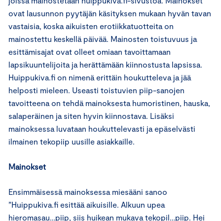
joissa mainostetaan huippukiva.fi-sivustoa. Mainokset
ovat lausunnon pyytäjän käsityksen mukaan hyvän tavan
vastaisia, koska aikuisten erotiikkatuotteita on
mainostettu keskellä päivää. Mainosten toistuvuus ja
esittämisajat ovat olleet omiaan tavoittamaan
lapsikuuntelijoita ja herättämään kiinnostusta lapsissa.
Huippukiva.fi on nimenä erittäin houkutteleva ja jää
helposti mieleen. Useasti toistuvien piip-sanojen
tavoitteena on tehdä mainoksesta humoristinen, hauska,
salaperäinen ja siten hyvin kiinnostava. Lisäksi
mainoksessa luvataan houkuttelevasti ja epäselvästi
ilmainen tekopiip uusille asiakkaille.
Mainokset
Ensimmäisessä mainoksessa miesääni sanoo
”Huippukiva.fi esittää aikuisille. Alkuun upea
hieromasau…piip, siis huikean mukava tekopil…piip. Hei