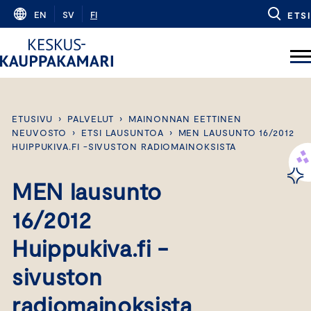
Skip
EN
SV
FI
ETSI
to
content
ETUSIVU
›
PALVELUT
›
MAINONNAN EETTINEN
NEUVOSTO
›
ETSI LAUSUNTOA
›
MEN LAUSUNTO 16/2012
HUIPPUKIVA.FI -SIVUSTON RADIOMAINOKSISTA
MEN lausunto
16/2012
Huippukiva.fi -
sivuston
radiomainoksista