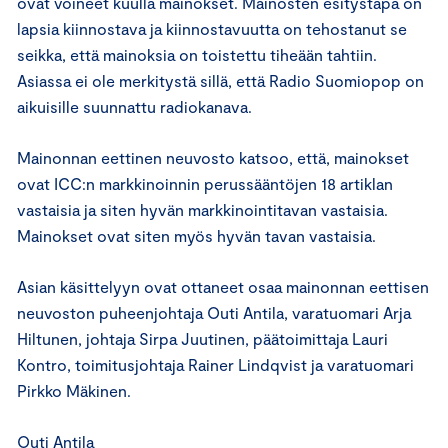
ovat voineet kuulla mainokset. Mainosten esitystapa on
lapsia kiinnostava ja kiinnostavuutta on tehostanut se
seikka, että mainoksia on toistettu tiheään tahtiin.
Asiassa ei ole merkitystä sillä, että Radio Suomiopop on
aikuisille suunnattu radiokanava.
Mainonnan eettinen neuvosto katsoo, että, mainokset
ovat ICC:n markkinoinnin perussääntöjen 18 artiklan
vastaisia ja siten hyvän markkinointitavan vastaisia.
Mainokset ovat siten myös hyvän tavan vastaisia.
Asian käsittelyyn ovat ottaneet osaa mainonnan eettisen
neuvoston puheenjohtaja Outi Antila, varatuomari Arja
Hiltunen, johtaja Sirpa Juutinen, päätoimittaja Lauri
Kontro, toimitusjohtaja Rainer Lindqvist ja varatuomari
Pirkko Mäkinen.
Outi Antila