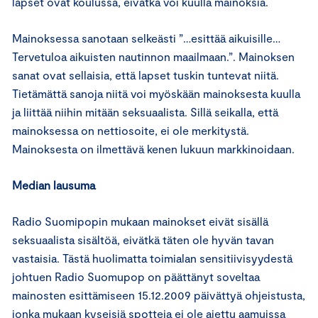
lapset ovat koulussa, eivätkä voi kuulla mainoksia.
Mainoksessa sanotaan selkeästi ”…esittää aikuisille…
Tervetuloa aikuisten nautinnon maailmaan.”. Mainoksen
sanat ovat sellaisia, että lapset tuskin tuntevat niitä.
Tietämättä sanoja niitä voi myöskään mainoksesta kuulla
ja liittää niihin mitään seksuaalista. Sillä seikalla, että
mainoksessa on nettiosoite, ei ole merkitystä.
Mainoksesta on ilmettävä kenen lukuun markkinoidaan.
Median lausuma
Radio Suomipopin mukaan mainokset eivät sisällä
seksuaalista sisältöä, eivätkä täten ole hyvän tavan
vastaisia. Tästä huolimatta toimialan sensitiivisyydestä
johtuen Radio Suomupop on päättänyt soveltaa
mainosten esittämiseen 15.12.2009 päivättyä ohjeistusta,
jonka mukaan kyseisiä spotteja ei ole ajettu aamuissa