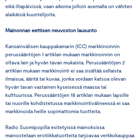
eikä iltapäivissä, vaan aikoina jolloin asemalla on vähiten
alaikäisiä kuuntelijoita.
Mainonnan eettisen neuvoston lausunto
Kansainvälisen kauppakamarin (ICC) markkinoinnin
perussääntöjen 1 artiklan mukaan markkinoinnin on
oltava lain ja hyvän tavan mukaista. Perussääntöjen 2
artiklan mukaan markkinointi ei saa sisältää sellaista
ilmaisua, ääntä tai kuvaa, jonka voidaan katsoa olevan
hyvän tavan vastainen kyseisessä maassa tai
kulttuurissa. Perussääntöjen 18 artiklan mukaan lapsille
tai nuorille kohdistetussa markkinointivälineessä ei saa
markkinoida heille sopimattomia tuotteita.
Radio Suomipopilla esitetyissä mainoksissa
mainostetaan erotiikkatuotteita tarjoavaa verkkokauppaa