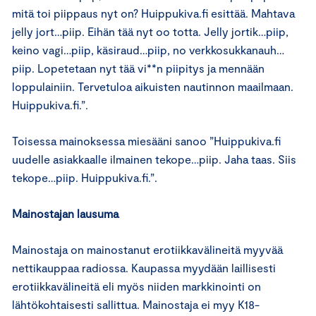
mitä toi piippaus nyt on? Huippukiva.fi esittää. Mahtava
jelly jort…piip. Eihän tää nyt oo totta. Jelly jortik…piip,
keino vagi…piip, käsiraud…piip, no verkkosukkanauh…
piip. Lopetetaan nyt tää vi**n piipitys ja mennään
loppulainiin. Tervetuloa aikuisten nautinnon maailmaan.
Huippukiva.fi.”.
Toisessa mainoksessa miesääni sanoo ”Huippukiva.fi
uudelle asiakkaalle ilmainen tekope…piip. Jaha taas. Siis
tekope…piip. Huippukiva.fi.”.
Mainostajan lausuma
Mainostaja on mainostanut erotiikkavälineitä myyvää
nettikauppaa radiossa. Kaupassa myydään laillisesti
erotiikkavälineitä eli myös niiden markkinointi on
lähtökohtaisesti sallittua. Mainostaja ei myy K18-