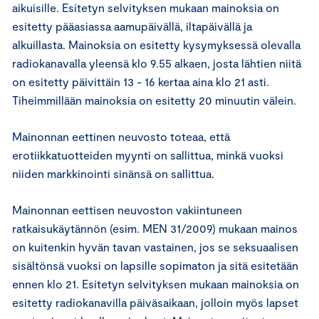
aikuisille. Esitetyn selvityksen mukaan mainoksia on
esitetty pääasiassa aamupäivällä, iltapäivällä ja
alkuillasta. Mainoksia on esitetty kysymyksessä olevalla
radiokanavalla yleensä klo 9.55 alkaen, josta lähtien niitä
on esitetty päivittäin 13 - 16 kertaa aina klo 21 asti.
Tiheimmillään mainoksia on esitetty 20 minuutin välein.
Mainonnan eettinen neuvosto toteaa, että
erotiikkatuotteiden myynti on sallittua, minkä vuoksi
niiden markkinointi sinänsä on sallittua.
Mainonnan eettisen neuvoston vakiintuneen
ratkaisukäytännön (esim. MEN 31/2009) mukaan mainos
on kuitenkin hyvän tavan vastainen, jos se seksuaalisen
sisältönsä vuoksi on lapsille sopimaton ja sitä esitetään
ennen klo 21. Esitetyn selvityksen mukaan mainoksia on
esitetty radiokanavilla päiväsaikaan, jolloin myös lapset