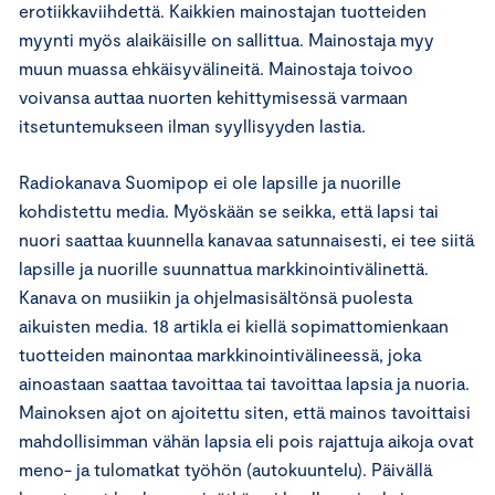
erotiikkaviihdettä. Kaikkien mainostajan tuotteiden
myynti myös alaikäisille on sallittua. Mainostaja myy
muun muassa ehkäisyvälineitä. Mainostaja toivoo
voivansa auttaa nuorten kehittymisessä varmaan
itsetuntemukseen ilman syyllisyyden lastia.
Radiokanava Suomipop ei ole lapsille ja nuorille
kohdistettu media. Myöskään se seikka, että lapsi tai
nuori saattaa kuunnella kanavaa satunnaisesti, ei tee siitä
lapsille ja nuorille suunnattua markkinointivälinettä.
Kanava on musiikin ja ohjelmasisältönsä puolesta
aikuisten media. 18 artikla ei kiellä sopimattomienkaan
tuotteiden mainontaa markkinointivälineessä, joka
ainoastaan saattaa tavoittaa tai tavoittaa lapsia ja nuoria.
Mainoksen ajot on ajoitettu siten, että mainos tavoittaisi
mahdollisimman vähän lapsia eli pois rajattuja aikoja ovat
meno- ja tulomatkat työhön (autokuuntelu). Päivällä