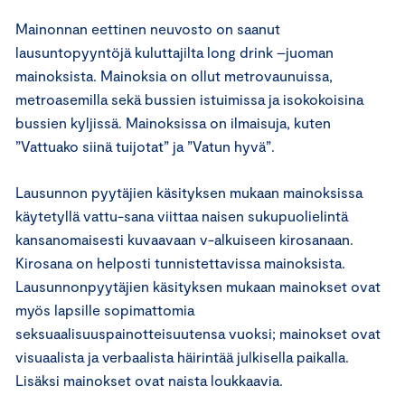
Mainonnan eettinen neuvosto on saanut
lausuntopyyntöjä kuluttajilta long drink –juoman
mainoksista. Mainoksia on ollut metrovaunuissa,
metroasemilla sekä bussien istuimissa ja isokokoisina
bussien kyljissä. Mainoksissa on ilmaisuja, kuten
”Vattuako siinä tuijotat” ja ”Vatun hyvä”.
Lausunnon pyytäjien käsityksen mukaan mainoksissa
käytetyllä vattu-sana viittaa naisen sukupuolielintä
kansanomaisesti kuvaavaan v-alkuiseen kirosanaan.
Kirosana on helposti tunnistettavissa mainoksista.
Lausunnonpyytäjien käsityksen mukaan mainokset ovat
myös lapsille sopimattomia
seksuaalisuuspainotteisuutensa vuoksi; mainokset ovat
visuaalista ja verbaalista häirintää julkisella paikalla.
Lisäksi mainokset ovat naista loukkaavia.