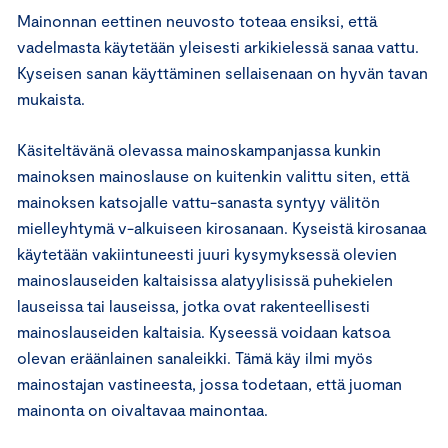
Mainonnan eettinen neuvosto toteaa ensiksi, että
vadelmasta käytetään yleisesti arkikielessä sanaa vattu.
Kyseisen sanan käyttäminen sellaisenaan on hyvän tavan
mukaista.
Käsiteltävänä olevassa mainoskampanjassa kunkin
mainoksen mainoslause on kuitenkin valittu siten, että
mainoksen katsojalle vattu-sanasta syntyy välitön
mielleyhtymä v-alkuiseen kirosanaan. Kyseistä kirosanaa
käytetään vakiintuneesti juuri kysymyksessä olevien
mainoslauseiden kaltaisissa alatyylisissä puhekielen
lauseissa tai lauseissa, jotka ovat rakenteellisesti
mainoslauseiden kaltaisia. Kyseessä voidaan katsoa
olevan eräänlainen sanaleikki. Tämä käy ilmi myös
mainostajan vastineesta, jossa todetaan, että juoman
mainonta on oivaltavaa mainontaa.