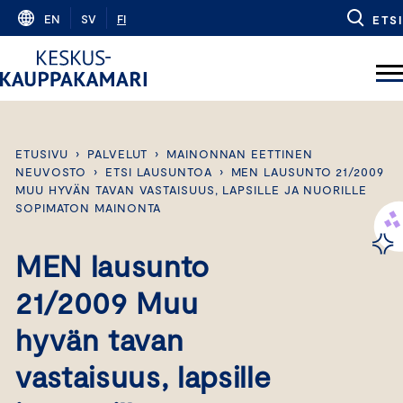
Skip
EN
SV
FI
ETSI
to
content
ETUSIVU
›
PALVELUT
›
MAINONNAN EETTINEN
NEUVOSTO
›
ETSI LAUSUNTOA
›
MEN LAUSUNTO 21/2009
MUU HYVÄN TAVAN VASTAISUUS, LAPSILLE JA NUORILLE
SOPIMATON MAINONTA
MEN lausunto
21/2009 Muu
hyvän tavan
vastaisuus, lapsille