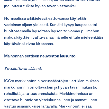
jne. pitäisi tulkita hyvän tavan vastaisiksi.
Normaalissa arkikielessä vattu-sanaa käytetään
vadelman sijaan yleisesti. Kun äiti kysyy kaupassa tai
huoltoasemalla lapseltaan lapsen toivoman pillimehun
makua käyttäen vattu-sanaa, hänelle ei tule mieleenkään
käyttävänsä rivoa kirosanaa.
Mainonnan eettisen neuvoston lausunto
Sovellettavat säännöt
ICC:n markkinoinnin perussääntöjen 1 artiklan mukaan
markkinoinnin on oltava lain ja hyvän tavan mukaista,
rehellistä ja totuudenmukaista. Markkinoinnissa on
otettava huomioon yhteiskunnallinen ja ammatillinen
vastuu asianmukaisella tavalla. Markkinointi ei saa