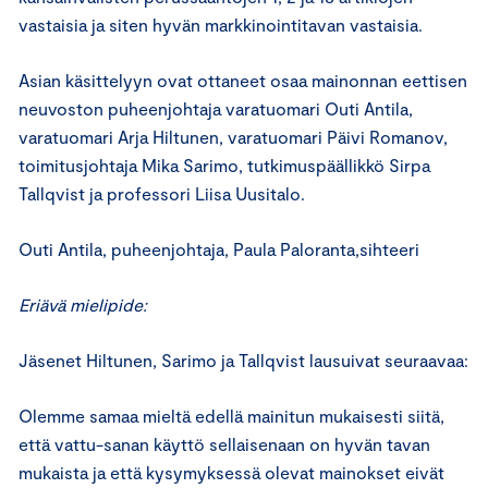
vastaisia ja siten hyvän markkinointitavan vastaisia.
Asian käsittelyyn ovat ottaneet osaa mainonnan eettisen
neuvoston puheenjohtaja varatuomari Outi Antila,
varatuomari Arja Hiltunen, varatuomari Päivi Romanov,
toimitusjohtaja Mika Sarimo, tutkimuspäällikkö Sirpa
Tallqvist ja professori Liisa Uusitalo.
Outi Antila, puheenjohtaja, Paula Paloranta,sihteeri
Eriävä mielipide:
Jäsenet Hiltunen, Sarimo ja Tallqvist lausuivat seuraavaa:
Olemme samaa mieltä edellä mainitun mukaisesti siitä,
että vattu-sanan käyttö sellaisenaan on hyvän tavan
mukaista ja että kysymyksessä olevat mainokset eivät