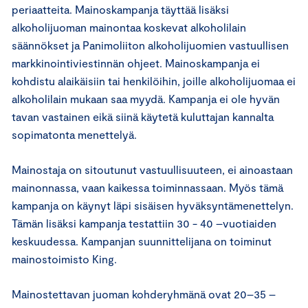
periaatteita. Mainoskampanja täyttää lisäksi
alkoholijuoman mainontaa koskevat alkoholilain
säännökset ja Panimoliiton alkoholijuomien vastuullisen
markkinointiviestinnän ohjeet. Mainoskampanja ei
kohdistu alaikäisiin tai henkilöihin, joille alkoholijuomaa ei
alkoholilain mukaan saa myydä. Kampanja ei ole hyvän
tavan vastainen eikä siinä käytetä kuluttajan kannalta
sopimatonta menettelyä.
Mainostaja on sitoutunut vastuullisuuteen, ei ainoastaan
mainonnassa, vaan kaikessa toiminnassaan. Myös tämä
kampanja on käynyt läpi sisäisen hyväksyntämenettelyn.
Tämän lisäksi kampanja testattiin 30 - 40 –vuotiaiden
keskuudessa. Kampanjan suunnittelijana on toiminut
mainostoimisto King.
Mainostettavan juoman kohderyhmänä ovat 20–35 –