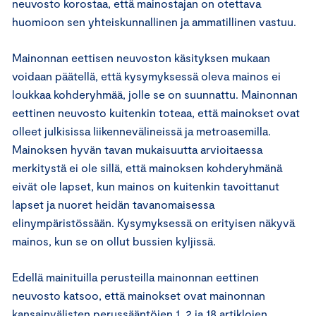
neuvosto korostaa, että mainostajan on otettava
huomioon sen yhteiskunnallinen ja ammatillinen vastuu.
Mainonnan eettisen neuvoston käsityksen mukaan
voidaan päätellä, että kysymyksessä oleva mainos ei
loukkaa kohderyhmää, jolle se on suunnattu. Mainonnan
eettinen neuvosto kuitenkin toteaa, että mainokset ovat
olleet julkisissa liikennevälineissä ja metroasemilla.
Mainoksen hyvän tavan mukaisuutta arvioitaessa
merkitystä ei ole sillä, että mainoksen kohderyhmänä
eivät ole lapset, kun mainos on kuitenkin tavoittanut
lapset ja nuoret heidän tavanomaisessa
elinympäristössään. Kysymyksessä on erityisen näkyvä
mainos, kun se on ollut bussien kyljissä.
Edellä mainituilla perusteilla mainonnan eettinen
neuvosto katsoo, että mainokset ovat mainonnan
kansainvälisten perussääntöjen 1, 2 ja 18 artiklojen