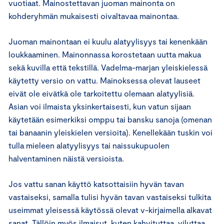
vuotiaat. Mainostettavan juoman mainonta on
kohderyhmän mukaisesti oivaltavaa mainontaa.
Juoman mainontaan ei kuulu alatyylisyys tai kenenkään
loukkaaminen. Mainonnassa korostetaan uutta makua
sekä kuvilla että tekstillä. Vadelma-marjan yleiskielessä
käytetty versio on vattu. Mainoksessa olevat lauseet
eivät ole eivätkä ole tarkoitettu olemaan alatyylisiä.
Asian voi ilmaista yksinkertaisesti, kun vatun sijaan
käytetään esimerkiksi omppu tai bansku sanoja (omenan
tai banaanin yleiskielen versioita). Kenellekään tuskin voi
tulla mieleen alatyylisyys tai naissukupuolen
halventaminen näistä versioista.
Jos vattu sanan käyttö katsottaisiin hyvän tavan
vastaiseksi, samalla tulisi hyvän tavan vastaiseksi tulkita
useimmat yleisessä käytössä olevat v-kirjaimella alkavat
sanat. Tällöin myös ilmaisut, kuten kahvituttaa, viluttaa