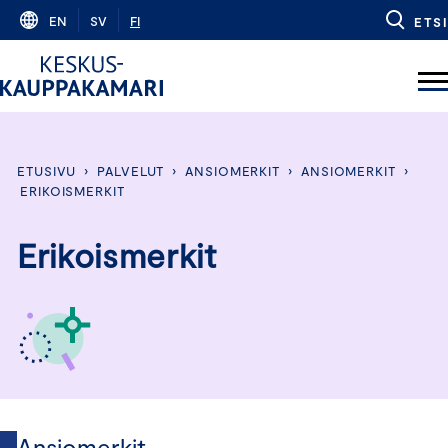
Skip
EN
SV
FI
ETSI
to
content
ETUSIVU
›
PALVELUT
›
ANSIOMERKIT
›
ANSIOMERKIT
›
ERIKOISMERKIT
Erikoismerkit
Ansiomerkit