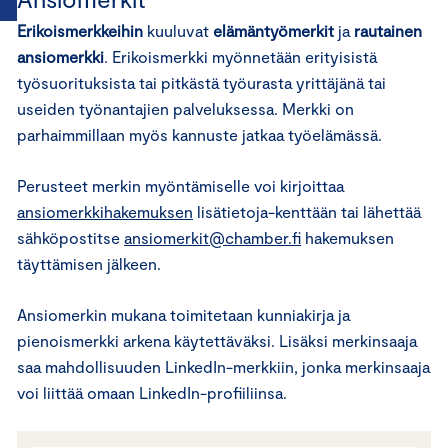
Erikoismerkkeihin
kuuluvat
elämäntyömerkit
ja
rautainen
ansiomerkki
. Erikoismerkki myönnetään erityisistä
työsuorituksista tai pitkästä työurasta yrittäjänä tai
useiden työnantajien palveluksessa. Merkki on
parhaimmillaan myös kannuste jatkaa työelämässä.
Perusteet merkin myöntämiselle voi kirjoittaa
ansiomerkkihakemuksen
lisätietoja-kenttään tai lähettää
sähköpostitse
ansiomerkit@chamber.fi
hakemuksen
täyttämisen jälkeen.
Ansiomerkin mukana toimitetaan kunniakirja ja
pienoismerkki arkena käytettäväksi. Lisäksi merkinsaaja
saa mahdollisuuden LinkedIn-merkkiin, jonka merkinsaaja
voi liittää omaan LinkedIn-profiiliinsa.