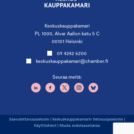
Keskuskauppakamari
PL 1000, Alvar Aallon katu 5 C
00101 Helsinki
09 4242 6200
keskuskauppakamari@chamber.fi
Seuraa meitä:
Saavutettavuusseloste
|
Keskuskauppakamarin tietosuojaseloste
|
Käyttöehdot
|
Muuta evästeasetuksia