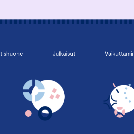
tishuone
Julkaisut
Vaikuttami