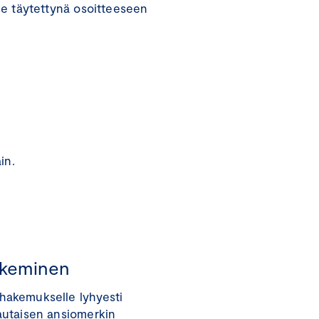
 se täytettynä osoitteeseen
in.
akeminen
hakemukselle lyhyesti
Rautaisen ansiomerkin