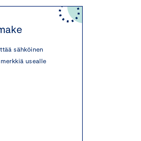
omake
ttää sähköinen
 merkkiä usealle