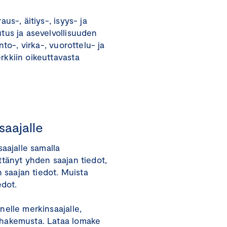
us-, äitiys-, isyys- ja
tus ja asevelvollisuuden
to-, virka-, vuorottelu- ja
kkiin oikeuttavasta
saajalle
aajalle samalla
tänyt yhden saajan tiedot,
n saajan tiedot. Muista
edot.
elle merkinsaajalle,
hakemusta. Lataa lomake