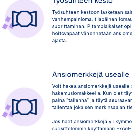
Työsuhteen kestoon lasketaan saira
vanhempainloma, tilapäinen lomau
suorittaminen. Pitempiaikaiset opin
hoitovapaat vähennetään ansiomer
ajasta.
Ansiomerkkejä usealle 
Voit hakea ansiomerkkejä usealle s
hakemuslomakkeella. Kun olet täyt
paina ”tallenna” ja täytä seuraava
tallentaa jokaisen merkinsaajan ti
Jos haet ansiomerkkejä yli kymmen
suosittelemme käyttämään Excel-