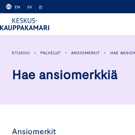
Skip
EN
SV
FI
to
content
ETUSIVU
›
PALVELUT
›
ANSIOMERKIT
›
HAE ANSIO
Hae ansiomerkkiä
Ansiomerkit