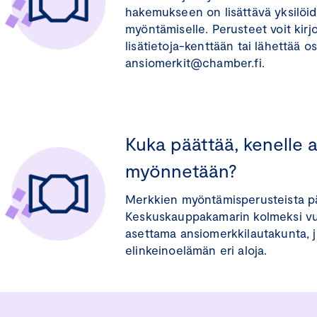
hakemukseen on lisättävä yksilöi
myöntämiselle. Perusteet voit kirj
lisätietoja-kenttään tai lähettää 
ansiomerkit@chamber.fi.
Kuka päättää, kenelle 
myönnetään?
Merkkien myöntämisperusteista p
Keskuskauppakamarin kolmeksi vu
asettama ansiomerkkilautakunta, 
elinkeinoelämän eri aloja.