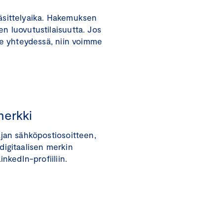
äsittelyaika. Hakemuksen
n luovutustilaisuutta. Jos
ole yhteydessä, niin voimme
merkki
jan sähköpostiosoitteen,
igitaalisen merkin
nkedIn-profiiliin.