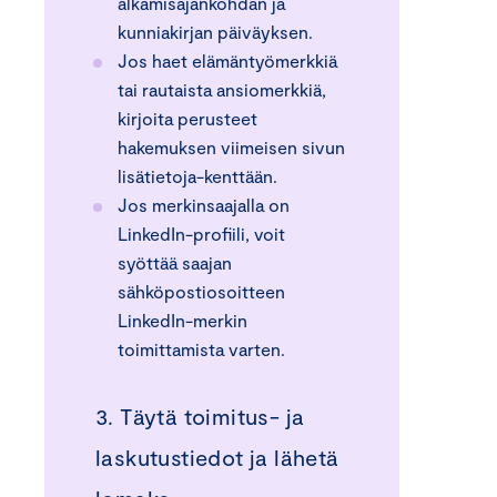
alkamisajankohdan ja
kunniakirjan päiväyksen.
Jos haet elämäntyömerkkiä
tai rautaista ansiomerkkiä,
kirjoita perusteet
hakemuksen viimeisen sivun
lisätietoja-kenttään.
Jos merkinsaajalla on
LinkedIn-profiili, voit
syöttää saajan
sähköpostiosoitteen
LinkedIn-merkin
toimittamista varten.
3. Täytä toimitus- ja
laskutustiedot ja lähetä