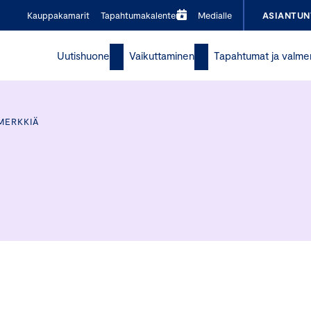
Kauppakamarit
Tapahtumakalenteri
Medialle
ASIANTUN
Uutishuone
Vaikuttaminen
Tapahtumat ja valme
MERKKIÄ