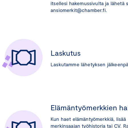
itsellesi hakemussivulta ja lähetä
ansiomerkit@chamber.fi.
Laskutus
Laskutamme lähetyksen jälkeenpä
Elämäntyömerkkien h
Kun haet elämäntyömerkkiä, lisää 
merkinsaajan työhistoria tai CV. 