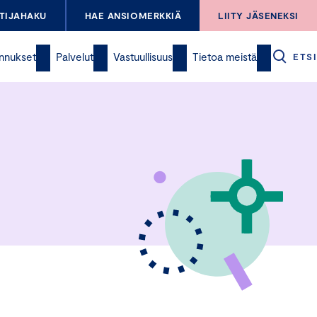
TIJAHAKU
HAE ANSIOMERKKIÄ
LIITY JÄSENEKSI
nnukset
Palvelut
Vastuullisuus
Tietoa meistä
ETSI