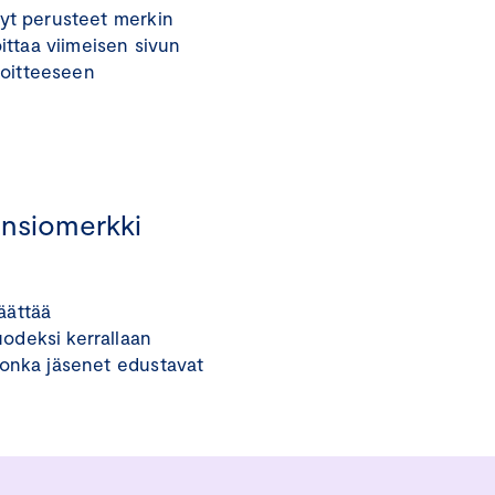
dyt perusteet merkin
oittaa viimeisen sivun
osoitteeseen
ansiomerkki
äättää
odeksi kerrallaan
jonka jäsenet edustavat