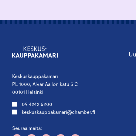
Uu
Keskuskauppakamari
PL 1000, Alvar Aallon katu 5 C
00101 Helsinki
09 4242 6200
keskuskauppakamari@chamber.fi
Seuraa meitä: