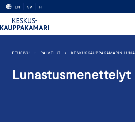
Skip
EN
SV
FI
to
content
ETUSIVU
›
PALVELUT
›
KESKUSKAUPPAKAMARIN LUN
Lunastusmenettelyt