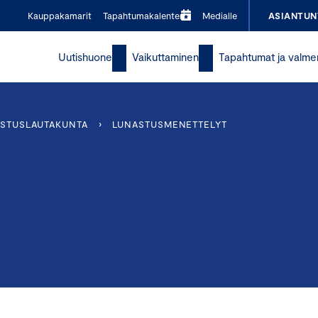
Kauppakamarit
Tapahtumakalenteri
Medialle
ASIANTUN
Uutishuone
Vaikuttaminen
Tapahtumat ja valme
ASTUSLAUTAKUNTA
›
LUNASTUSMENETTELYT