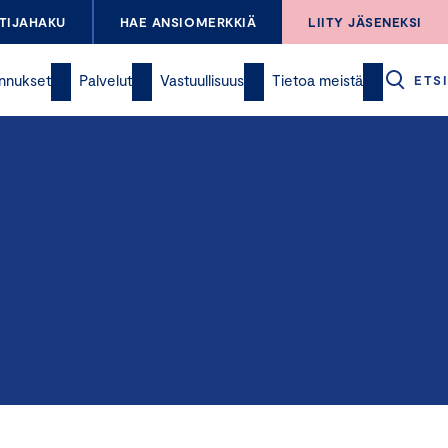
TIJAHAKU
HAE ANSIOMERKKIÄ
LIITY JÄSENEKSI
nnukset
Palvelut
Vastuullisuus
Tietoa meistä
ETSI