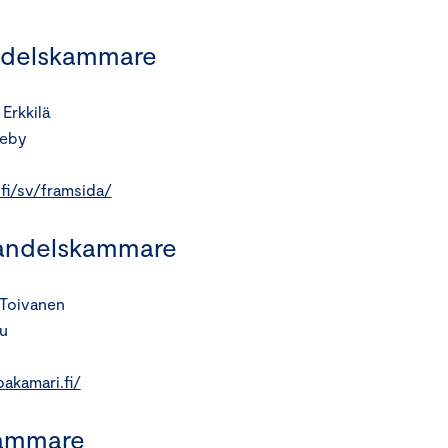
ndelskammare
Erkkilä
leby
fi/sv/framsida/
handelskammare
 Toivanen
u
akamari.fi/
kammare