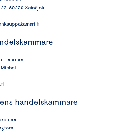
 23, 60220 Seinäjoki
nkauppakamari.fi
andelskammare
po Leinonen
 Michel
fi
onens handelskammare
akarinen
ngfors