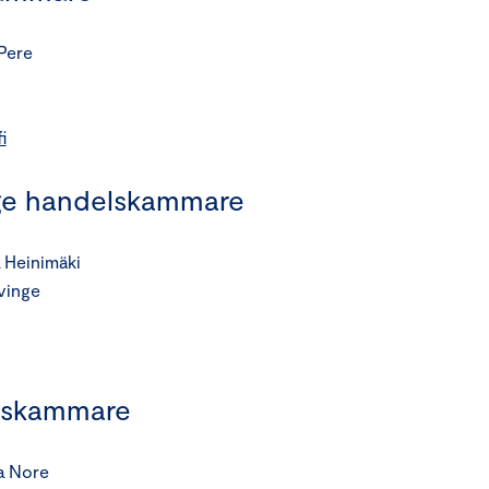
 Pere
i
ge handelskammare
 Heinimäki
vinge
elskammare
a Nore