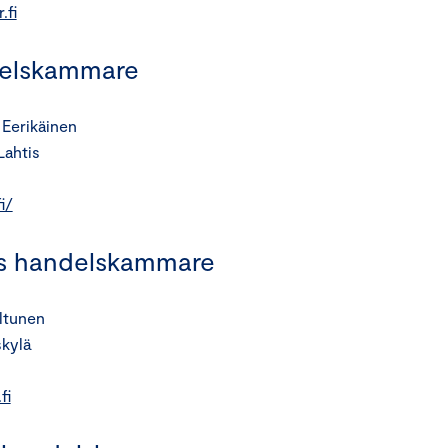
.fi
delskammare
 Eerikäinen
Lahtis
i/
nds handelskammare
iltunen
kylä
fi