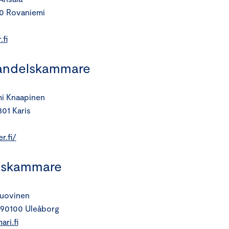
00 Rovaniemi
fi
handelskammare
mi Knaapinen
301 Karis
r.fi/
elskammare
Tuovinen
, 90100 Uleåborg
ri.fi