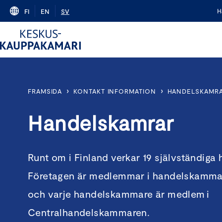
Skip
H
FI
EN
SV
to
content
›
›
FRAMSIDA
KONTAKT INFORMATION
HANDELSKAMR
Handelskamrar
Runt om i Finland verkar 19 självständig
Företagen är medlemmar i handelskammare
och varje handelskammare är medlem i
Centralhandelskammaren.