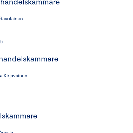
s handelskammare
 Savolainen
fi
handelskammare
a Kirjavainen
elskammare
 Ansala