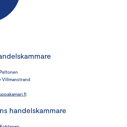
handelskammare
 Peltonen
0 Villmanstrand
uppakamari.fi
ens handelskammare
 Kohtanen