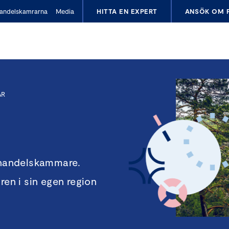
andelskamrarna
Media
HITTA EN EXPERT
ANSÖK OM 
AR
a handelskammare.
n i sin egen region