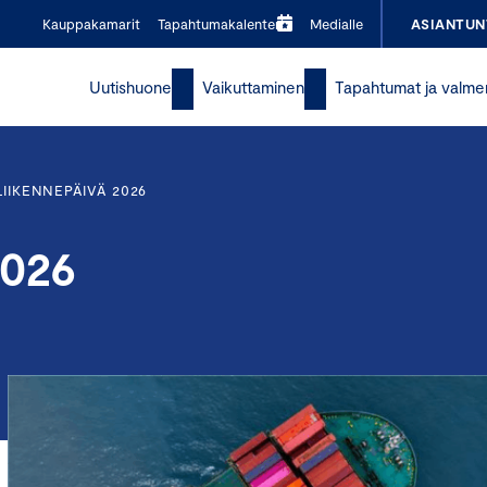
Kauppakamarit
Tapahtumakalenteri
Medialle
ASIANTUN
Uutishuone
Vaikuttaminen
Tapahtumat ja valme
LIIKENNEPÄIVÄ 2026
2026