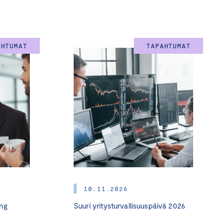
 vienti- ja
ka- ja digialan
AHTUMAT
TAPAHTUMAT
äviä keskusteluja – sekä
ikuttajien kanssa. Päivä
 tulevaisuuden liikennettä
10.11.2026
ng
Suuri yritysturvallisuuspäivä 2026