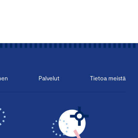
 Pilegaard,
Technical
nen
Palvelut
Tietoa meistä
lueiden edustajat mm.
taja
Jouni Ovaska
,
Joona Räsänen,
SDP
njohtaja
Ville Valkonen,
aara Hyrkkö
, Vihreät