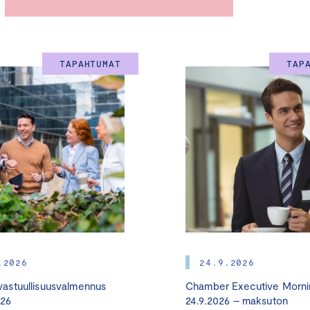
kehittämistarpeet.
Tapahtuma on suunnattu
yritysten logistiikka-asiantuntijoille,
tuontiyritysten johdolle ja asiantuntijoille, liikenne-, logistiik
TAPAHTUMAT
TAP
asiantuntijoille, päättäjille sekä vaikuttajille.
Tilaisuus sisältää
Inspiroivia asiantuntijapuheenvuoroja ja ter
ennen kaikkea mahdollisuuden verkostoitua alan keskeisten va
tarjoaa uusia näkökulmia, tietoa ja kontakteja, joilla rakennat
jo tänään.
Tilaisuuden moderoi toimittaja
Nina Rahkola.
.2026
24.9.2026
Ohjelmarunko:
astuullisuusvalmennus
Chamber Executive Morni
026
24.9.2026 – maksuton