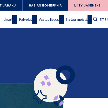
TIJAHAKU
HAE ANSIOMERKKIÄ
LIITY JÄSENEKSI
nnukset
Palvelut
Vastuullisuus
Tietoa meistä
ETSI