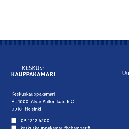
Uu
Keskuskauppakamari
PL 1000, Alvar Aallon katu 5 C
00101 Helsinki
09 4242 6200
keskuskauppakamari@chamber.fi