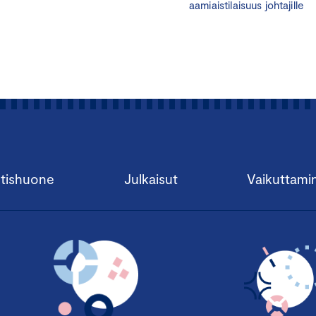
11.15 Rekisteröityminen & lounas
aamiaistilaisuus johtajille
12.15 Renewal of taxation of transport in Denmark
Deputy Head of Division for Transportation Science
Ninette
University of Denmark
12.40 Liikenteen verouudistuksen tarpeet Suomessa
Johtava asiantuntija
Hanna Kalenoja,
Keskuskauppakamari
13.00 Verotuksen ja rahoituksen uudistustarpeet
tishuone
Julkaisut
Vaikuttami
Verotuksen uudistamisesta keskustelemassa suurimpien puo
Kansanedustaja, liikenne- ja viestintävaliokunnan puheenjoh
Keskusta
Kansanedustaja, valtiovarainvaliokunnan verojaoston jäsen,
Kansanedustaja, valtiovarainvaliokunnan verojaoston puhee
Kokoomus
Kansanedustaja, valtiovarainvaliokunnan verojaoston jäsen
S