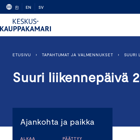
Skip
FI
EN
SV
to
content
ETUSIVU
›
TAPAHTUMAT JA VALMENNUKSET
›
SUURI 
Suuri liikennepäivä 
Ajankohta ja paikka
ALKAA
PÄÄTTYY