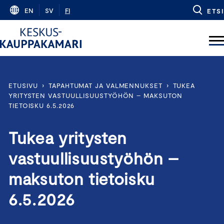
Skip
EN
SV
FI
ETSI
to
content
ETUSIVU
›
TAPAHTUMAT JA VALMENNUKSET
›
TUKEA
YRITYSTEN VASTUULLISUUSTYÖHÖN – MAKSUTON
TIETOISKU 6.5.2026
Tukea yritysten
vastuullisuustyöhön –
maksuton tietoisku
6.5.2026