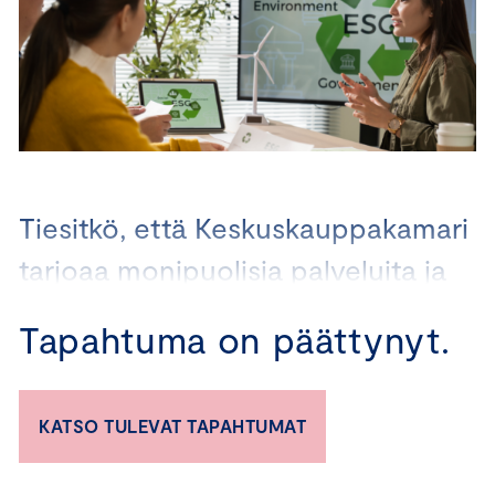
Tiesitkö, että Keskuskauppakamari
tarjoaa monipuolisia palveluita ja
valmennuksia, jotka auttavat
Tapahtuma on päättynyt.
yrityksiä kaikissa vastuullisuustyön
vaiheissa?
KATSO TULEVAT TAPAHTUMAT
Valmennuksistamme ja koulutuksistamme löytyy
vaihtoehtoja niin vastuullisuustyötä aloitteleville kuin