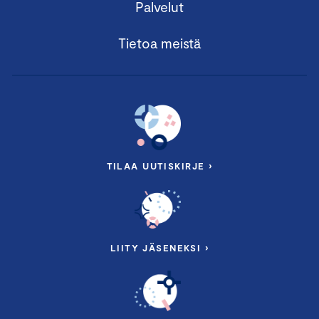
Palvelut
Ilmasto-ohjelma
Hiilijalanjälki laskettu -merkki
Tietoa meistä
Ilmastoyhteisö
Päästölaskuri
Whistleblowing-Ilmoituskanava
Tietoisku on maksuton, mutta edellyttää
TILAA UUTISKIRJE ›
ennakkoilmoittautumista. Tietoiskussa on varattu aikaa
osallistujien kysymyksille. Osallistumislinkki toimitetaan
kaikille ilmoittautuneille viim. päivää ennen.
LIITY JÄSENEKSI ›