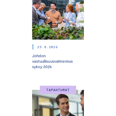
Ohjelmarunko:
klo 8.30
Merli Juustila
, vastuullisuusasiantuntija,
Keskuskauppakamari
klo 9.00 Minja Sillanpää
, konsultti, ilmasto- ja energia,
Ecobio
25.8.2026
klo 9.10 Tomi Järvinen
Johdon
, myyntijohtaja,
vastuullisuusvalmennus
Keskuskauppakamari
syksy 2026
klo 9.25 Q&A
klo 9.30 Tilaisuus päättyy
TAPAHTUMAT
Mukana: