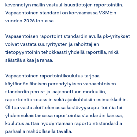
kevennetyn mallin vastuullisuustietojen raportointiin.
Vapaaehtoinen standardi on korvaamassa VSME:n
vuoden 2026 lopussa.
Vapaaehtoisen raportointistandardin avulla pk-yritykset
voivat vastata suuryritysten ja rahoittajien
tietopyyntöihin tehokkaasti yhdellä raportilla, mikä
säästää aikaa ja rahaa.
Vapaaehtoinen raportointikoulutus tarjoaa
käytännönläheisen perehdytyksen vapaaehtoisen
standardin perus- ja laajennettuun moduuliin,
raportointiprosessiin sekä ajankohtaisiin esimerkkeihin.
Olitpa vasta aloittelemassa kestävyysraportointia tai
yhdenmukaistamassa raportointia standardin kanssa,
koulutus auttaa hyödyntämään raportointistandardia
parhaalla mahdollisella tavalla.