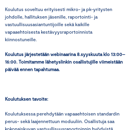
Koulutus soveltuu erityisesti mikro- ja pk-yritysten
johdolle, hallituksen jäsenille, raportointi- ja
vastuullisuusasiantuntijoille sekä kaikille
vapaaehtoisesta kestävyysraportoinnista
kiinnostuneille.
Koulutus järjestetään webinaarina 8.syyskuuta klo 13:00–
16:00. Toimitamme lähetyslinkin osallistujille viimeistään
päivää ennen tapahtumaa.
Koulutuksen tavoite:
Koulutuksessa perehdytään vapaaehtoisen standardin
perus- sekä laajennettuun moduuliin. Osallistuja saa
kokonaiskuvan vastuullisuusraportoinnin hyödyistä,