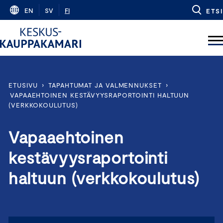
Skip
EN
SV
FI
ETSI
to
content
ETUSIVU
›
TAPAHTUMAT JA VALMENNUKSET
›
VAPAAEHTOINEN KESTÄVYYSRAPORTOINTI HALTUUN
(VERKKOKOULUTUS)
Vapaaehtoinen
kestävyysraportointi
haltuun (verkkokoulutus)