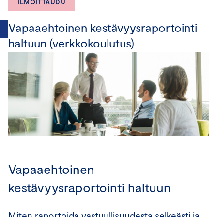
ILMOITTAUDU
Vapaaehtoinen kestävyysraportointi
haltuun (verkkokoulutus)
Vapaaehtoinen
kestävyysraportointi haltuun
Miten raportoida vastuullisuudesta selkeästi ja