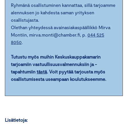
Ryhmänä osallistuminen kannattaa, sillä tarjoamme
alennuksen jo kahdesta saman yrityksen
osallistujasta.
Olethan yhteydessä avainasiakaspäällikkö Mirva
Montiin, mirva.monti@chamber.fi, p.
044 525
8050
.
Tutustu myös muihin Keskuskauppakamarin
tarjoamiin vastuullisuusvalmennuksiin ja -
tapahtumiin
tästä
. Voit pyytää tarjousta myös
osallistumisesta useampaan koulutukseemme.
Lisätietoja: