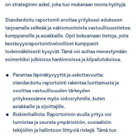
on strateginen askel, joka tuo mukanaan monia hyötyjä.
Standardoitu raportointi erottaa yrityksesi edukseen
tarjoamalla selkeää ja vakiomuotoista vastuullisuustietoa
kumppaneille ja asiakkaille. Opit kokoamaan tietoja, joita
kestävyysraportointivelvolliset kumppanit
todennäköisesti kysyvät. Tämä voi auttaa menestymään
esimerkiksi julkisissa hankinnoissa ja kilpailutuksissa.
Parantaa läpinäkyvyyttä ja uskottavuutta:
standardoitu raportointi rakentaa luottamusta ja
osoittaa vastuullisuuden tärkeyden
yrityksessänne myös sidosryhmille, kuten
asiakkaille ja sijoittajille.
Riskienhallinta: Raportoinnin avulla yritys voi
tunnistaa ja seurata ympäristöön, sosiaalisiin
tekijöihin ja hallintoon liittyviä riskejä. Tämä tuo