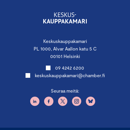
Deputy Head of Unit, CLIMA.E2
Laura Maanavilja
,
Euroopan komissio
MEP Aura Sallan avustaja
Jarkko Nissinen
Communications Advisor
Anniina Iskanius
,
Komissaari Virkkusen kabinetti
Keskuskauppakamari
Huomioithan, että jokainen osallistuja vastaa itse
PL 1000, Alvar Aallon katu 5 C
matkoista ja majoituksesta Brysselissä.
00101 Helsinki
09 4242 6200
keskuskauppakamari@chamber.fi
Seuraa meitä:
Moduuli III: Euroopan unionin neuvosto ja
kokemuksia EU-vaikuttamisesta
6.2.2025 Bryssel
Mistä jäsenmaiden vaikutusvalta koostuu,