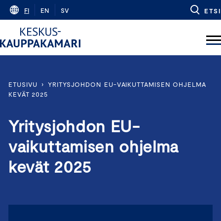
Skip
FI
EN
SV
ETSI
to
content
ETUSIVU
›
YRITYSJOHDON EU-VAIKUTTAMISEN OHJELMA
KEVÄT 2025
Yritysjohdon EU-
vaikuttamisen ohjelma
kevät 2025