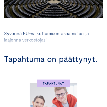
Syvennä EU-vaikuttamisen osaamistasi ja
laajenna verkostojasi
15.1.2025 Helsinki I 5.-6.2.2025 Bryssel I
Tapahtuma on päättynyt.
Mistä yrityksesi toimintaan vaikuttavista asioista
päätetään EU-lainsäädännössä? Miten ja milloin voin
vaikuttaa EU:n eri toimielimissä tehtäviin päätöksiin?
Parhaimmillaan EU-lainsäädäntöön voi vaikuttaa siten,
TAPAHTUMAT
että se on suotuisaa ja tukee suomalaisten yritysten
liiketoimintaa. Komissiolla, parlamentilla ja neuvostolla
on kaikilla omat tehtävänsä ja vaikuttamistyön kannalta