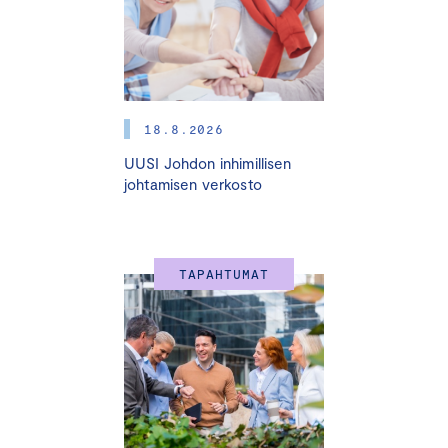
niiden tehtävien ymmärtäminen on todella tärkeää.
Keskuskauppakamarin järjestämä
Yritysjohdon EU-
vaikuttamisen ohjelm
a syventää osaamistasi ja laajentaa
verkostojasi. EU-vaikuttamisen ohjelmassa pureudutaan
18.8.2026
EU-toimielimiin ja niihin vaikuttamiseen. Lisäksi käymme
läpi, miten lainsäädäntö syntyy ja kuulemme näkemyksiä
UUSI Johdon inhimillisen
niin virkamiehiltä kuin lobbareiltakin.
johtamisen verkosto
Ohjelma koostuu kolmesta moduulista
, joista toinen ja
kolmas moduuli järjestetään helmikuussa 2025
TAPAHTUMAT
Brysselissä. Seminaareissa käsitellään EU-vaikuttamista
eri näkökulmista, syvennytään EU-toimielimiin ja kuullaan
EU-virkamiehiä sekä keskustellaan vertaisverkoston
kanssa.
Helsingissä järjestettävään ensimmäiseen moduuliin voit
osallistua myös etäyhteydellä. Brysselin ohjelmaan ei