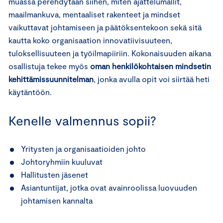
muassa perehdytään siihen, miten ajattelumallit,
maailmankuva, mentaaliset rakenteet ja mindset
vaikuttavat johtamiseen ja päätöksentekoon sekä sitä
kautta koko organisaation innovatiivisuuteen,
tuloksellisuuteen ja työilmapiiriin. Kokonaisuuden aikana
osallistuja tekee myös
oman henkilökohtaisen mindsetin
kehittämissuunnitelman
, jonka avulla opit voi siirtää heti
käytäntöön.
Kenelle valmennus sopii?
Yritysten ja organisaatioiden johto
Johtoryhmiin kuuluvat
Hallitusten jäsenet
Asiantuntijat, jotka ovat avainroolissa luovuuden
johtamisen kannalta