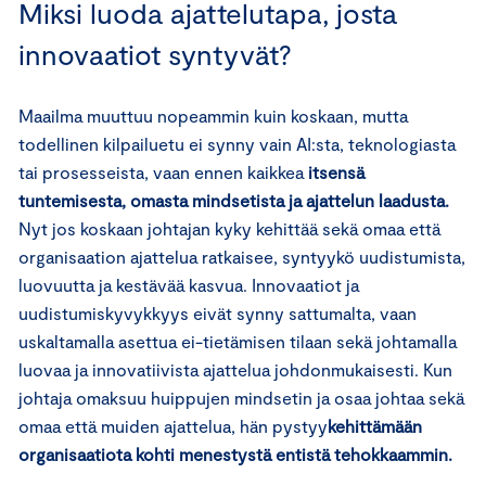
Miksi luoda ajattelutapa, josta
innovaatiot syntyvät?
Maailma muuttuu nopeammin kuin koskaan, mutta
todellinen kilpailuetu ei synny vain AI:sta, teknologiasta
tai prosesseista, vaan ennen kaikkea
itsensä
tuntemisesta, omasta mindsetista ja ajattelun laadusta.
Nyt jos koskaan johtajan kyky kehittää sekä omaa että
organisaation ajattelua ratkaisee, syntyykö uudistumista,
luovuutta ja kestävää kasvua. Innovaatiot ja
uudistumiskyvykkyys eivät synny sattumalta, vaan
uskaltamalla asettua ei-tietämisen tilaan sekä johtamalla
luovaa ja innovatiivista ajattelua johdonmukaisesti. Kun
johtaja omaksuu huippujen mindsetin ja osaa johtaa sekä
omaa että muiden ajattelua, hän pystyy
kehittämään
organisaatiota kohti menestystä entistä tehokkaammin.