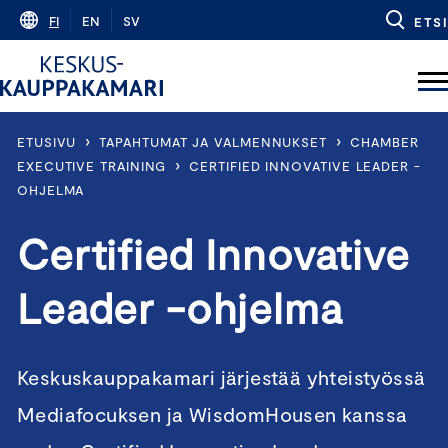
Skip
FI
EN
SV
ETSI
to
content
›
›
ETUSIVU
TAPAHTUMAT JA VALMENNUKSET
CHAMBER
›
EXECUTIVE TRAINING
CERTIFIED INNOVATIVE LEADER -
OHJELMA
Certified Innovative
Leader -ohjelma
Keskuskauppakamari järjestää yhteistyössä
Mediafocuksen ja WisdomHousen kanssa