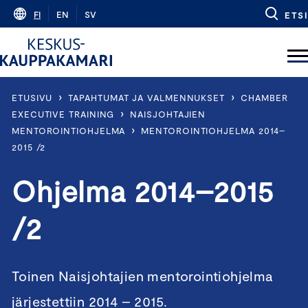
Skip
FI
EN
SV
ETSI
to
content
›
›
ETUSIVU
TAPAHTUMAT JA VALMENNUKSET
CHAMBER
›
EXECUTIVE TRAINING
NAISJOHTAJIEN
›
MENTOROINTIOHJELMA
MENTOROINTIOHJELMA 2014–
2015 /2
Ohjelma 2014–2015
/2
Toinen Naisjohtajien mentorointiohjelma
järjestettiin 2014 – 2015.