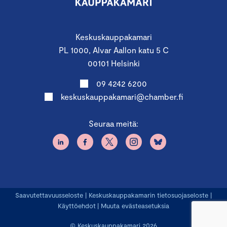
Keskuskauppakamari
PL 1000, Alvar Aallon katu 5 C
00101 Helsinki
09 4242 6200
keskuskauppakamari@chamber.fi
Seuraa meitä:
Saavutettavuusseloste
|
Keskuskauppakamarin tietosuojaseloste
|
Käyttöehdot
|
Muuta evästeasetuksia
© Keskuskauppakamari 2026