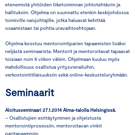
etenemistä yhtiöiden liiketoiminnan johtotehtäviin ja
hallituksiin. Ohjelma on suunnattu etenkin keskijohdossa
toimiville naisjohtajille, jotka haluavat kehittää
osaamistaan tai pohtia uravaihtoehtojaan.
Ohjelma koostuu mentorointiparien tapaamisten lisäksi
neljästä seminaarista. Mentorit ja mentoroitavat tapaavat
toisiaan noin 8 viikon välein. Ohjelmaan kuuluu myös
mahdollisuus osallistua yritysvierailuihin,
verkostointitilaisuuksiin sekä online-keskusteluryhmään.
Seminaarit
Aloitusseminaari 27.1.2014 Alma-talolla Helsingissä.
– Osallistujien esittäytyminen ja ohjeistusta
mentorointiprosessiin, mentoroitavan vinkit
paritapaamisiin.