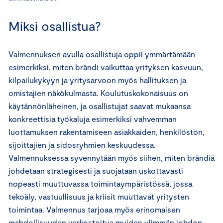
Miksi osallistua?
Valmennuksen avulla osallistuja oppii ymmärtämään
esimerkiksi, miten brändi vaikuttaa yrityksen kasvuun,
kilpailukykyyn ja yritysarvoon myös hallituksen ja
omistajien näkökulmasta. Koulutuskokonaisuus on
käytännönläheinen, ja osallistujat saavat mukaansa
konkreettisia työkaluja esimerkiksi vahvemman
luottamuksen rakentamiseen asiakkaiden, henkilöstön,
sijoittajien ja sidosryhmien keskuudessa.
Valmennuksessa syvennytään myös siihen, miten brändiä
johdetaan strategisesti ja suojataan uskottavasti
nopeasti muuttuvassa toimintaympäristössä, jossa
tekoäly, vastuullisuus ja kriisit muuttavat yritysten
toimintaa. Valmennus tarjoaa myös erinomaisen
mahdollisuuden verkostoitua muiden ylimmän johdon