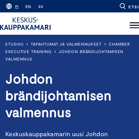
Skip
FI
EN
SV
ETSI
to
content
›
›
ETUSIVU
TAPAHTUMAT JA VALMENNUKSET
CHAMBER
›
EXECUTIVE TRAINING
JOHDON BRÄNDIJOHTAMISEN
VALMENNUS
Johdon
brändijohtamisen
valmennus
Keskuskauppakamarin uusi Johdon