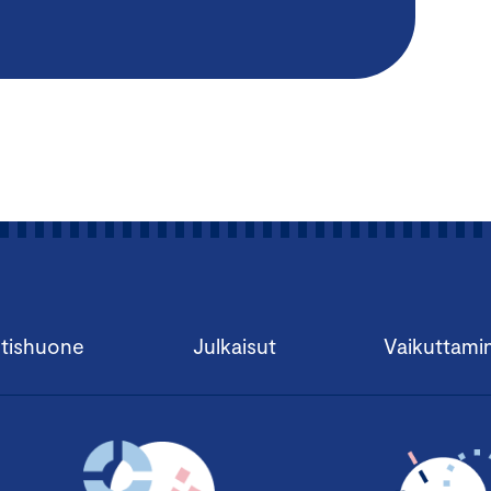
tishuone
Julkaisut
Vaikuttami