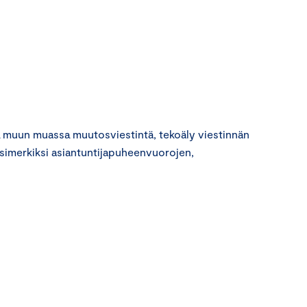
la muun muassa muutosviestintä, tekoäly viestinnän
esimerkiksi asiantuntijapuheenvuorojen,