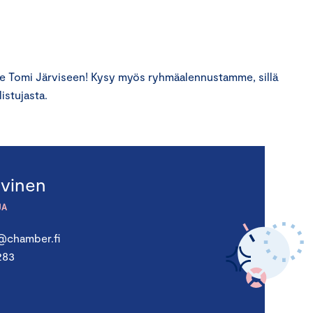
 Tomi Järviseen! Kysy myös ryhmäalennustamme, sillä
istujasta.
rvinen
JA
n@chamber.fi
283