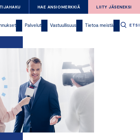
TIJAHAKU
HAE ANSIOMERKKIÄ
LIITY JÄSENEKSI
nnukset
Palvelut
Vastuullisuus
Tietoa meistä
ETSI