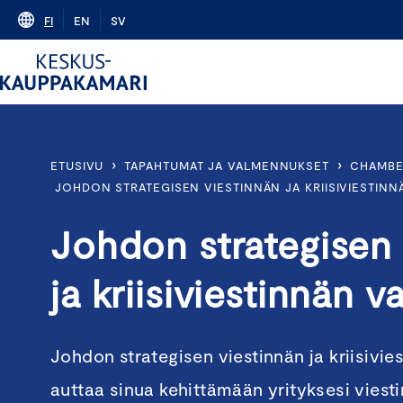
Skip
FI
EN
SV
to
content
›
›
ETUSIVU
TAPAHTUMAT JA VALMENNUKSET
CHAMBE
JOHDON STRATEGISEN VIESTINNÄN JA KRIISIVIESTIN
Johdon strategisen 
ja kriisiviestinnän 
Johdon strategisen viestinnän ja kriisivi
auttaa sinua kehittämään yrityksesi viesti