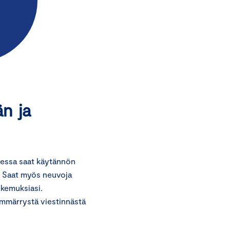
n ja
sessa saat käytännön
a. Saat myös neuvoja
okemuksiasi.
ymmärrystä viestinnästä