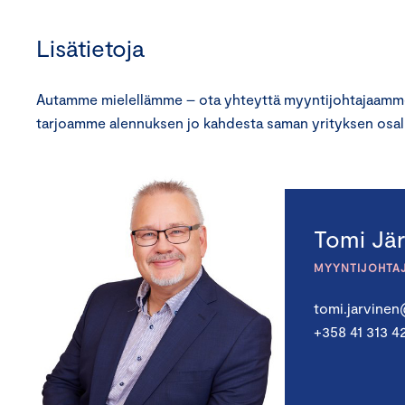
Lisätietoja
Autamme mielellämme – ota yhteyttä myyntijohtajaamme
tarjoamme alennuksen jo kahdesta saman yrityksen osall
Tomi Jä
MYYNTIJOHTA
tomi.jarvine
+358 41 313 4