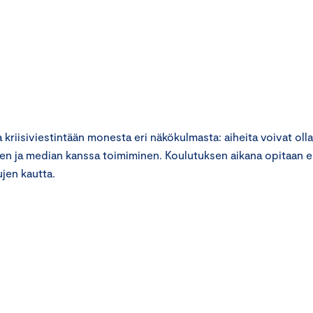
kriisiviestintään monesta eri näkökulmasta: aiheita voivat ol
inen ja median kanssa toimiminen. Koulutuksen aikana opitaan 
ujen kautta.