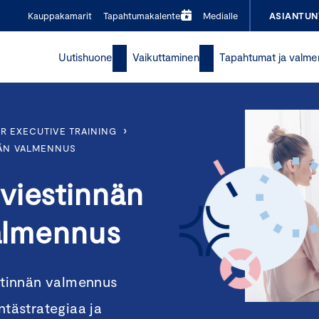
Kauppakamarit
Tapahtumakalenteri
Medialle
ASIANTUN
Uutishuone
Vaikuttaminen
Tapahtumat ja valme
›
R EXECUTIVE TRAINING
NÄN VALMENNUS
viestinnän
valmennus
estinnän valmennus
ntästrategiaa ja