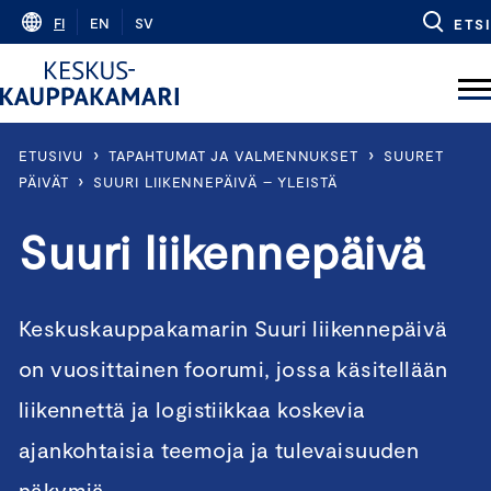
Skip
FI
EN
SV
ETSI
to
content
›
›
ETUSIVU
TAPAHTUMAT JA VALMENNUKSET
SUURET
›
PÄIVÄT
SUURI LIIKENNEPÄIVÄ – YLEISTÄ
Suuri liikennepäivä
Keskuskauppakamarin Suuri liikennepäivä
on vuosittainen foorumi, jossa käsitellään
liikennettä ja logistiikkaa koskevia
ajankohtaisia teemoja ja tulevaisuuden
näkymiä.