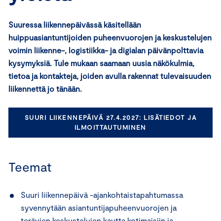
Suuressa liikennepäivässä käsitellään
huippuasiantuntijoiden puheenvuorojen ja keskustelujen
voimin liikenne-, logistiikka- ja digialan päivänpolttavia
kysymyksiä. Tule mukaan saamaan uusia näkökulmia,
tietoa ja kontakteja, joiden avulla rakennat tulevaisuuden
liikennettä jo tänään.
SUURI LIIKENNEPÄIVÄ 27.4.2027: LISÄTIEDOT JA
ILMOITTAUTUMINEN
Teemat
Suuri liikennepäivä -ajankohtaistapahtumassa
syvennytään asiantuntijapuheenvuorojen ja
terävien keskustelujen kautta kotimaisiin ja