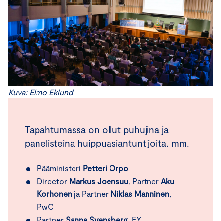
Kuva: Elmo Eklund
Tapahtumassa on ollut puhujina ja
panelisteina huippuasiantuntijoita, mm.
Pääministeri
Petteri Orpo
Director
Markus Joensuu
, Partner
Aku
Korhonen
ja Partner
Niklas Manninen
,
PwC
Partner
Sanna Svensberg
, EY