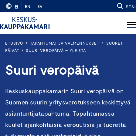
Skip
FI
EN
SV
ETSI
to
content
›
›
ETUSIVU
TAPAHTUMAT JA VALMENNUKSET
SUURET
›
PÄIVÄT
SUURI VEROPÄIVÄ – YLEISTÄ
Suuri veropäivä
Keskuskauppakamarin Suuri veropäivä on
Suomen suurin yritysverotukseen keskittyvä
asiantuntijatapahtuma. Tapahtumassa
kuulet ajankohtaisia verouutisia ja tuoretta
tutkimusta sekä verkostoidut alan