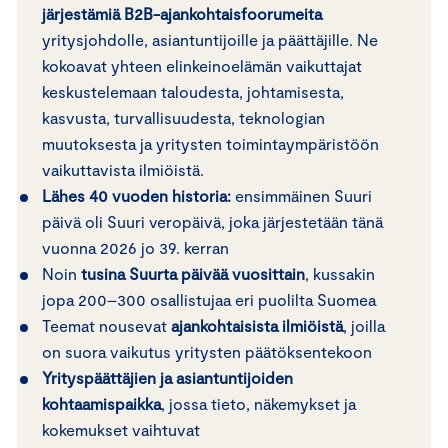
järjestämiä B2B-ajankohtaisfoorumeita
yritysjohdolle, asiantuntijoille ja päättäjille. Ne
kokoavat yhteen elinkeinoelämän vaikuttajat
keskustelemaan taloudesta, johtamisesta,
kasvusta, turvallisuudesta, teknologian
muutoksesta ja yritysten toimintaympäristöön
vaikuttavista ilmiöistä.
Lähes 40 vuoden historia:
ensimmäinen Suuri
päivä oli Suuri veropäivä, joka järjestetään tänä
vuonna 2026 jo 39. kerran
Noin
tusina Suurta päivää vuosittain
, kussakin
jopa 200–300 osallistujaa eri puolilta Suomea
Teemat nousevat
ajankohtaisista ilmiöistä
, joilla
on suora vaikutus yritysten päätöksentekoon
Yrityspäättäjien ja asiantuntijoiden
kohtaamispaikka
, jossa tieto, näkemykset ja
kokemukset vaihtuvat