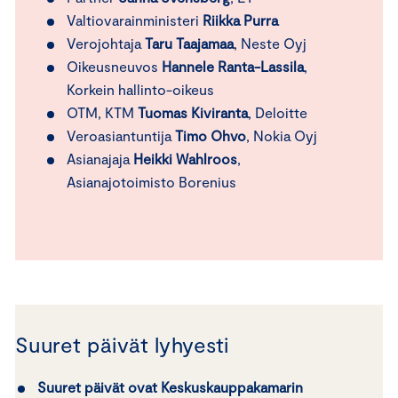
Valtiovarainministeri
Riikka Purra
Verojohtaja
Taru Taajamaa
, Neste Oyj
Oikeusneuvos
Hannele Ranta-Lassila
,
Korkein hallinto-oikeus
OTM, KTM
Tuomas Kiviranta
, Deloitte
Veroasiantuntija
Timo Ohvo
, Nokia Oyj
Asianajaja
Heikki Wahlroos
,
Asianajotoimisto Borenius
Suuret päivät lyhyesti
Suuret päivät ovat Keskuskauppakamarin