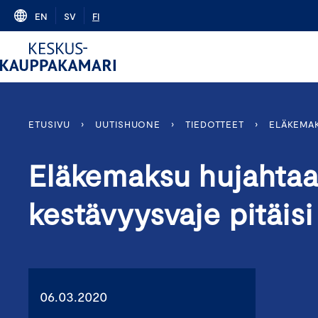
Skip
EN
SV
FI
to
content
ETUSIVU
›
UUTISHUONE
›
TIEDOTTEET
›
ELÄKEMAK
Eläkemaksu hujahtaa 
kestävyysvaje pitäisi
06.03.2020