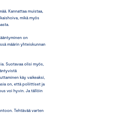
lmää. Kannattaa muistaa,
aikaishoiva, mikä myös
asta.
ikääntyminen on
issä määrin yhteiskunnan
ia. Suotavaa olisi myös,
äntyvistä
uttaminen käy vaikeaksi,
a on, että poliittiset ja
ous voi hyvin. Ja tällöin
kuntoon. Tehtävää varten