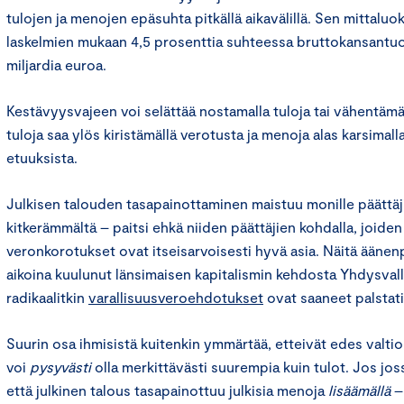
tulojen ja menojen epäsuhta pitkällä aikavälillä. Sen mittaluo
laskelmien mukaan 4,5 prosenttia suhteessa bruttokansantuott
miljardia euroa.
Kestävyysvajeen voi selättää nostamalla tuloja tai vähentämä
tuloja saa ylös kiristämällä verotusta ja menoja alas karsimalla 
etuuksista.
Julkisen talouden tasapainottaminen maistuu monille päättäj
kitkerämmältä – paitsi ehkä niiden päättäjien kohdalla, joiden
veronkorotukset ovat itseisarvoisesti hyvä asia. Näitä ääne
aikoina kuulunut länsimaisen kapitalismin kehdosta Yhdysvall
radikaalitkin
varallisuusveroehdotukset
ovat saaneet palstati
Suurin osa ihmisistä kuitenkin ymmärtää, etteivät edes valt
voi
pysyvästi
olla merkittävästi suurempia kuin tulot. Jos jos
että julkinen talous tasapainottuu julkisia menoja
lisäämällä
– 