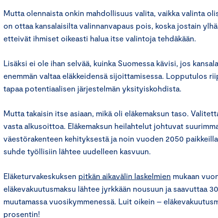
Mutta olennaista onkin mahdollisuus valita, vaikka valinta olisi
on ottaa kansalaisilta valinnanvapaus pois, koska jostain ylhää
etteivät ihmiset oikeasti halua itse valintoja tehdäkään.
Lisäksi ei ole ihan selvää, kuinka Suomessa kävisi, jos kansalai
enemmän valtaa eläkkeidensä sijoittamisessa. Lopputulos riip
tapaa potentiaalisen järjestelmän yksityiskohdista.
Mutta takaisin itse asiaan, mikä oli eläkemaksun taso. Valitet
vasta alkusoittoa. Eläkemaksun heilahtelut johtuvat suurimma
väestörakenteen kehityksestä ja noin vuoden 2050 paikkeilla 
suhde työllisiin lähtee uudelleen kasvuun.
Eläketurvakeskuksen
pitkän aikavälin laskelmien
mukaan vuonn
eläkevakuutusmaksu lähtee jyrkkään nousuun ja saavuttaa 30
muutamassa vuosikymmenessä. Luit oikein – eläkevakuutusm
prosentin!