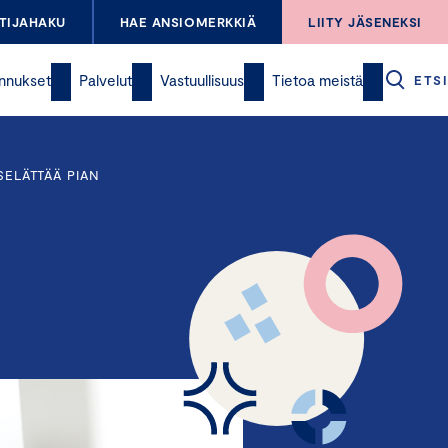
TIJAHAKU
HAE ANSIOMERKKIÄ
LIITY JÄSENEKSI
nnukset
Palvelut
Vastuullisuus
Tietoa meistä
ETSI
SELÄTTÄÄ PIAN