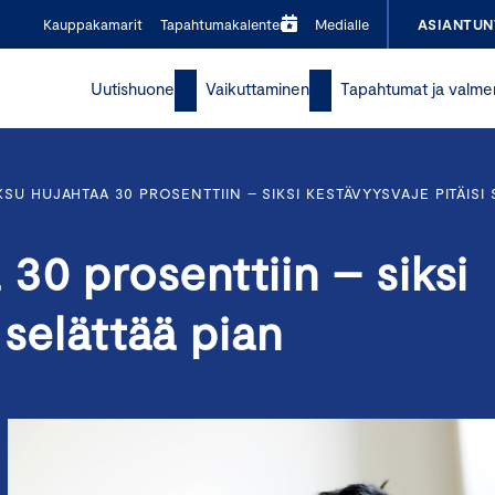
Kauppakamarit
Tapahtumakalenteri
Medialle
ASIANTUN
Uutishuone
Vaikuttaminen
Tapahtumat ja valme
SU HUJAHTAA 30 PROSENTTIIN – SIKSI KESTÄVYYSVAJE PITÄISI 
30 prosenttiin – siksi
 selättää pian