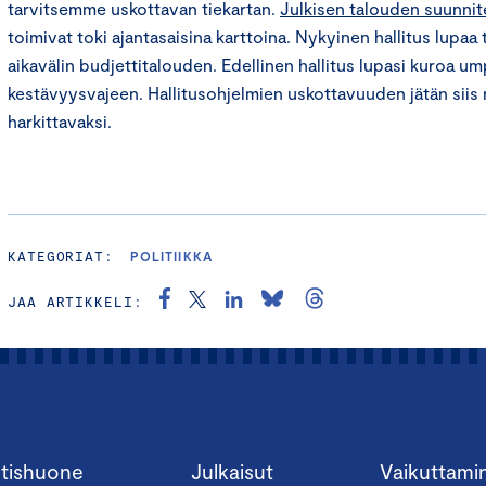
tarvitsemme uskottavan tiekartan.
Julkisen talouden suunni
toimivat toki ajantasaisina karttoina. Nykyinen hallitus lupaa
aikavälin budjettitalouden. Edellinen hallitus lupasi kuroa u
kestävyysvajeen. Hallitusohjelmien uskottavuuden jätän siis n
harkittavaksi.
KATEGORIAT:
POLITIIKKA
JAA ARTIKKELI:
tishuone
Julkaisut
Vaikuttami