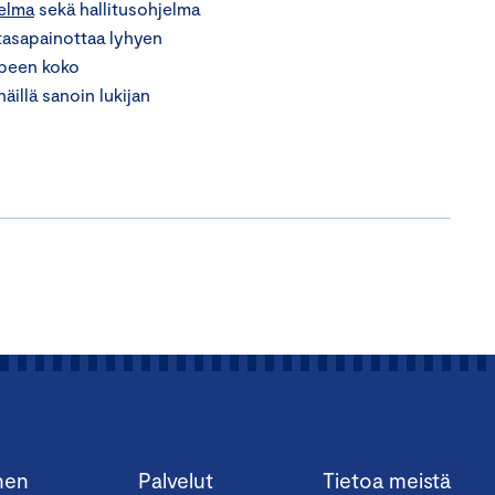
telma
sekä hallitusohjelma
 tasapainottaa lyhyen
mpeen koko
äillä sanoin lukijan
nen
Palvelut
Tietoa meistä