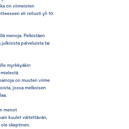
kka on viimeisten
eeseen eli reilusti yli 10
llä menoja. Pelkistäen
julkisista palveluista tai
ille myrkkyäkin
 mielestä
npainoja on muuten viime
oista, jossa melkoisen
laa.
ion menot
sain kuulet väitettävän,
ole skeptinen.