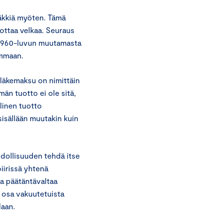
säkkiä myöten. Tämä
) ottaa velkaa. Seuraus
 1960-luvun muutamasta
ummaan.
läkemaksu on nimittäin
än tuotto ei ole sitä,
linen tuotto
sisällään muutakin kuin
dollisuuden tehdä itse
iirissä yhtenä
aa päätäntävaltaa
n osa vakuutetuista
laan.