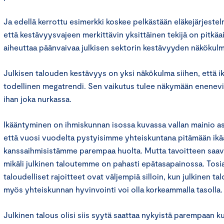
Ja edellä kerrottu esimerkki koskee pelkästään eläkejärjeste
että kestävyysvajeen merkittävin yksittäinen tekijä on pitkä
aiheuttaa päänvaivaa julkisen sektorin kestävyyden näkökulm
Julkisen talouden kestävyys on yksi näkökulma siihen, että 
todellinen megatrendi. Sen vaikutus tulee näkymään enenev
ihan joka nurkassa.
Ikääntyminen on ihmiskunnan isossa kuvassa vallan mainio as
että vuosi vuodelta pystyisimme yhteiskuntana pitämään ikä
kanssaihmisistämme parempaa huolta. Mutta tavoitteen saav
mikäli julkinen taloutemme on pahasti epätasapainossa. Tosiasi
taloudelliset rajoitteet ovat väljempiä silloin, kun julkinen tal
myös yhteiskunnan hyvinvointi voi olla korkeammalla tasolla.
Julkinen talous olisi siis syytä saattaa nykyistä parempaan 