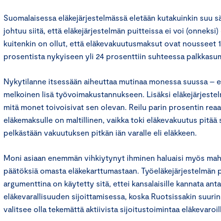
Suomalaisessa eläkejärjestelmässä eletään kutakuinkin suu 
johtuu siitä, että eläkejärjestelmän puitteissa ei voi (onneksi
kuitenkin on ollut, että eläkevakuutusmaksut ovat nousseet
prosentista nykyiseen yli 24 prosenttiin suhteessa palkkas
Nykytilanne itsessään aiheuttaa mutinaa monessa suussa – e
melkoinen lisä työvoimakustannukseen. Lisäksi eläkejärjestelm
mitä monet toivoisivat sen olevan. Reilu parin prosentin reaa
eläkemaksulle on maltillinen, vaikka toki eläkevakuutus pitää 
pelkästään vakuutuksen pitkän iän varalle eli eläkkeen.
Moni asiaan enemmän vihkiytynyt ihminen haluaisi myös mah
päätöksiä omasta eläkekarttumastaan. Työeläkejärjestelmän p
argumenttina on käytetty sitä, ettei kansalaisille kannata ant
eläkevarallisuuden sijoittamisessa, koska Ruotsissakin suuri
valitsee olla tekemättä aktiivista sijoitustoimintaa eläkevaroil