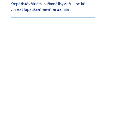
Ympäristöväittämiin täsmällisyyttä – pelkät
vihreät lupaukset eivät enää riitä