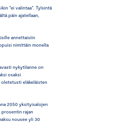
kin ”ei valintaa”. Tylsintä
ltä päin ajatellaan,
sille annettaisiin
puisi nimittäin monella
tavasti nykytilanne on
ksi osaksi
oletetusti eläkeläisten
a 2050 yksityisalojen
 prosentin rajan
aksu nousee yli 30