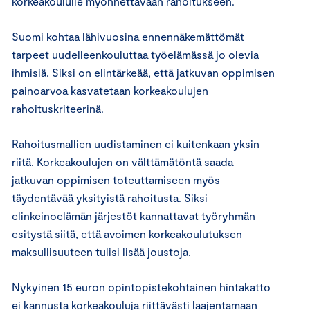
korkeakoululle myönnettävään rahoitukseen.
Suomi kohtaa lähivuosina ennennäkemättömät
tarpeet uudelleenkouluttaa työelämässä jo olevia
ihmisiä. Siksi on elintärkeää, että jatkuvan oppimisen
painoarvoa kasvatetaan korkeakoulujen
rahoituskriteerinä.
Rahoitusmallien uudistaminen ei kuitenkaan yksin
riitä. Korkeakoulujen on välttämätöntä saada
jatkuvan oppimisen toteuttamiseen myös
täydentävää yksityistä rahoitusta. Siksi
elinkeinoelämän järjestöt kannattavat työryhmän
esitystä siitä, että avoimen korkeakoulutuksen
maksullisuuteen tulisi lisää joustoja.
Nykyinen 15 euron opintopistekohtainen hintakatto
ei kannusta korkeakouluja riittävästi laajentamaan