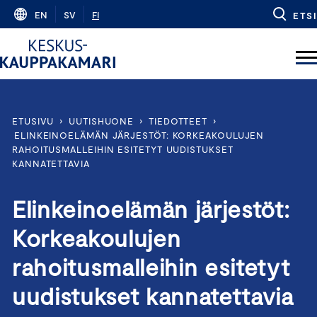
Skip
EN
SV
FI
ETSI
to
content
ETUSIVU
›
UUTISHUONE
›
TIEDOTTEET
›
ELINKEINOELÄMÄN JÄRJESTÖT: KORKEAKOULUJEN
RAHOITUSMALLEIHIN ESITETYT UUDISTUKSET
KANNATETTAVIA
Elinkeinoelämän järjestöt:
Korkeakoulujen
rahoitusmalleihin esitetyt
uudistukset kannatettavia