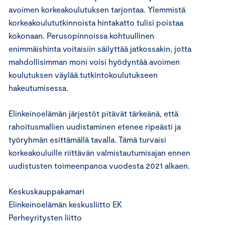
avoimen korkeakoulutuksen tarjontaa. Ylemmistä
korkeakoulututkinnoista hintakatto tulisi poistaa
kokonaan. Perusopinnoissa kohtuullinen
enimmäishinta voitaisiin säilyttää jatkossakin, jotta
mahdollisimman moni voisi hyödyntää avoimen
koulutuksen väylää tutkintokoulutukseen
hakeutumisessa.
Elinkeinoelämän järjestöt pitävät tärkeänä, että
rahoitusmallien uudistaminen etenee ripeästi ja
työryhmän esittämällä tavalla. Tämä turvaisi
korkeakouluille riittävän valmistautumisajan ennen
uudistusten toimeenpanoa vuodesta 2021 alkaen.
Keskuskauppakamari
Elinkeinoelämän keskusliitto EK
Perheyritysten liitto