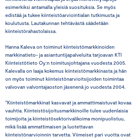
esimerkiksi antamalla yleisiä suosituksia. Se myös
edistää ja tukee kiinteistöarviointialan tutkimusta ja
koulutusta. Lautakunnan tehtävästä säädetään
kiinteistörahastolaissa.
Hanna Kaleva on toiminut kiinteistömarkkinoiden
markkinatieto- ja asiantuntijapalveluita tarjoavan KTI
Kiinteistötieto Oy:n toimitusjohtajana vuodesta 2005.
Kalevalla on laaja kokemus kiinteistömarkkinasta ja hän
on myös toiminut kiinteistönarvioitsijoiden toimintaa
valvovan valvontajaoston jäsenenä jo vuodesta 2004.
”Kiinteistömarkkinat kasvavat ja ammattimaistuvat kovaa
vauhtia. Kiinteistösijoitusmarkkinoille tulee uudenlaisia
toimijoita ja kiinteistösektorivalikoima monipuolistuu,
mikä lisää ammattimaisen ja luotettavan
kiinteistönarvioinnin tarvetta. Viimeiset pari vuotta ovat