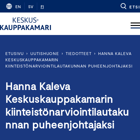
Skip
EN
SV
FI
ETSI
to
content
ETUSIVU
›
UUTISHUONE
›
TIEDOTTEET
›
HANNA KALEVA
KESKUSKAUPPAKAMARIN
KIINTEISTÖNARVIOINTILAUTAKUNNAN PUHEENJOHTAJAKSI
Hanna Kaleva
Keskuskauppakamarin
kiinteistönarviointilautaku
nnan puheenjohtajaksi