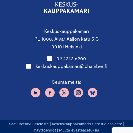
Keskuskauppakamari
PL 1000, Alvar Aallon katu 5 C
00101 Helsinki
09 4242 6200
keskuskauppakamari@chamber.fi
Seuraa meitä:
Saavutettavuusseloste
|
Keskuskauppakamarin tietosuojaseloste
|
Käyttöehdot
|
Muuta evästeasetuksia