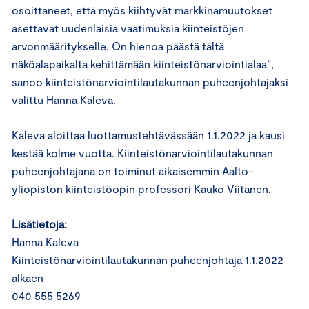
osoittaneet, että myös kiihtyvät markkinamuutokset
asettavat uudenlaisia vaatimuksia kiinteistöjen
arvonmääritykselle. On hienoa päästä tältä
näköalapaikalta kehittämään kiinteistönarviointialaa”,
sanoo kiinteistönarviointilautakunnan puheenjohtajaksi
valittu Hanna Kaleva.
Kaleva aloittaa luottamustehtävässään 1.1.2022 ja kausi
kestää kolme vuotta. Kiinteistönarviointilautakunnan
puheenjohtajana on toiminut aikaisemmin Aalto-
yliopiston kiinteistöopin professori Kauko Viitanen.
Lisätietoja:
Hanna Kaleva
Kiinteistönarviointilautakunnan puheenjohtaja 1.1.2022
alkaen
040 555 5269