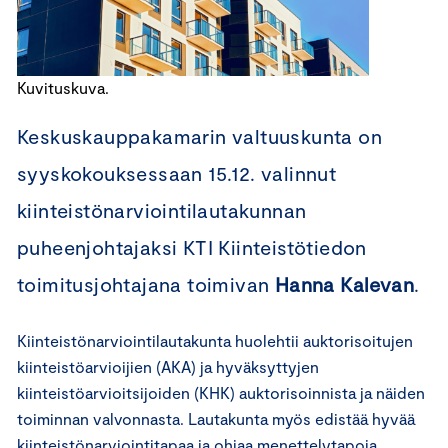
Kuvituskuva.
Keskuskauppakamarin valtuuskunta on
syyskokouksessaan 15.12. valinnut
kiinteistönarviointilautakunnan
puheenjohtajaksi KTI Kiinteistötiedon
toimitusjohtajana toimivan
Hanna Kalevan
.
Kiinteistönarviointilautakunta huolehtii auktorisoitujen
kiinteistöarvioijien (AKA) ja hyväksyttyjen
kiinteistöarvioitsijoiden (KHK) auktorisoinnista ja näiden
toiminnan valvonnasta. Lautakunta myös edistää hyvää
kiinteistönarviointitapaa ja ohjaa menettelytapoja