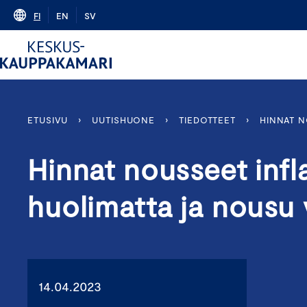
Skip
FI
EN
SV
to
content
ETUSIVU
›
UUTISHUONE
›
TIEDOTTEET
›
HINNAT N
Hinnat nousseet infl
huolimatta ja nousu 
14.04.2023