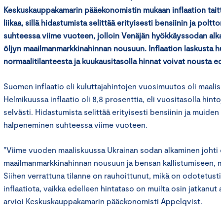
Keskuskauppakamarin pääekonomistin mukaan inflaation taittu
liikaa, sillä hidastumista selittää erityisesti bensiinin ja po
suhteessa viime vuoteen, jolloin Venäjän hyökkäyssodan alk
öljyn maailmanmarkkinahinnan nousuun. Inflaation laskusta h
normaalitilanteesta ja kuukausitasolla hinnat voivat nousta e
Suomen inflaatio eli kuluttajahintojen vuosimuutos oli maalis
Helmikuussa inflaatio oli 8,8 prosenttia, eli vuositasolla hint
selvästi. Hidastumista selittää erityisesti bensiinin ja muide
halpeneminen suhteessa viime vuoteen.
”Viime vuoden maaliskuussa Ukrainan sodan alkaminen johti 
maailmanmarkkinahinnan nousuun ja bensan kallistumiseen, mik
Siihen verrattuna tilanne on rauhoittunut, mikä on odotetust
inflaatiota, vaikka edelleen hintataso on muilta osin jatkanut
arvioi Keskuskauppakamarin pääekonomisti Appelqvist.