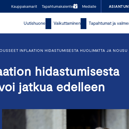
Kauppakamarit
Tapahtumakalenteri
Medialle
ASIANTUN
Uutishuone
Vaikuttaminen
Tapahtumat ja valme
OUSSEET INFLAATION HIDASTUMISESTA HUOLIMATTA JA NOUSU
aation hidastumisesta
voi jatkua edelleen