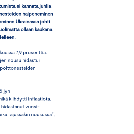
mista ei kannata juhlia
lttonesteiden halpeneminen
aminen Ukrainassa johti
uolimatta ollaan kaukana
delleen.
kuussa 7,9 prosenttia.
ojen nousu hidastui
n polttonesteiden
öljyn
ä kiihdytti inflaatiota.
i hidastanut vuosi-
 aika rajussakin nousussa”,