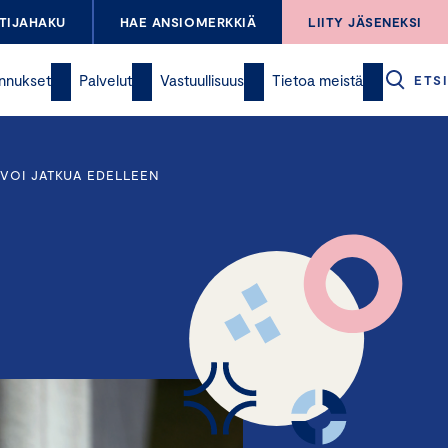
TIJAHAKU
HAE ANSIOMERKKIÄ
LIITY JÄSENEKSI
nnukset
Palvelut
Vastuullisuus
Tietoa meistä
ETSI
 VOI JATKUA EDELLEEN