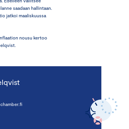
. Edelleen vallitsee
ilanne saadaan hallintaan.
tio jatkoi maaliskuussa
jainflaation nousu kertoo
elqvist.
lqvist
chamber.fi