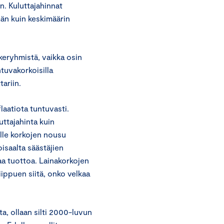
n. Kuluttajahinnat
än kuin keskimäärin
keryhmistä, vaikka osin
tuvakorkoisilla
tariin.
laatiota tuntuvasti.
uttajahinta kuin
ille korkojen nousu
isaalta säästäjien
aa tuottoa. Lainakorkojen
iippuen siitä, onko velkaa
a, ollaan silti 2000-luvun