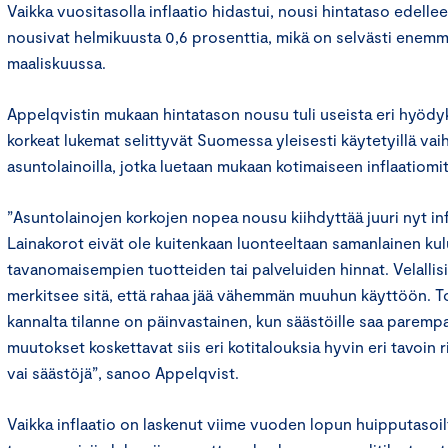
Vaikka vuositasolla inflaatio hidastui, nousi hintataso edellee
nousivat helmikuusta 0,6 prosenttia, mikä on selvästi enemm
maaliskuussa.
Appelqvistin mukaan hintatason nousu tuli useista eri hyödy
korkeat lukemat selittyvät Suomessa yleisesti käytetyillä vaih
asuntolainoilla, jotka luetaan mukaan kotimaiseen inflaatiomit
”Asuntolainojen korkojen nopea nousu kiihdyttää juuri nyt inf
Lainakorot eivät ole kuitenkaan luonteeltaan samanlainen kul
tavanomaisempien tuotteiden tai palveluiden hinnat. Velallis
merkitsee sitä, että rahaa jää vähemmän muuhun käyttöön. To
kannalta tilanne on päinvastainen, kun säästöille saa paremp
muutokset koskettavat siis eri kotitalouksia hyvin eri tavoin r
vai säästöjä”, sanoo Appelqvist.
Vaikka inflaatio on laskenut viime vuoden lopun huipputasoilt