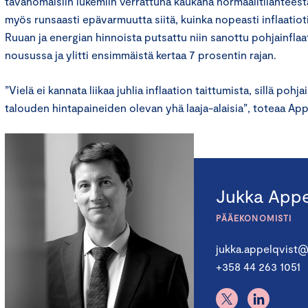
tavanomaisiin lukemiin verrattuna kaukana normaalitilanteesta
myös runsaasti epävarmuutta siitä, kuinka nopeasti inflaatiot
Ruuan ja energian hinnoista putsattu niin sanottu pohjainflaa
nousussa ja ylitti ensimmäistä kertaa 7 prosentin rajan.
”Vielä ei kannata liikaa juhlia inflaation taittumista, sillä poh
talouden hintapaineiden olevan yhä laaja-alaisia”, toteaa App
Jukka Appe
PÄÄEKONOMISTI
jukka.appelqvist@
+358 44 263 1051