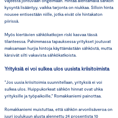
vajeesta johtuvaan ongelmaan. Hintaa alentamalla sähkön
kysyntä lisääntyy, vaikka tarjonta on niukkaa. Silloin hinta
nousee entisestään niille, jotka eivät ole hintakaton
piirissä.
Myös kiertävien sähkökatkojen riski kasvaa tässä
tilanteessa. Pahimmassa tapauksessa yritykset joutuvat
maksamaan hurjia hintoja käyttämästään sähköstä, mutta
kärsivät silti vakavista sähkökatkoista.
Yrityksiä ei voi sulkea ulos uusista kriisitoimista
”Jos uusia kriisitoimia suunnitellaan, yrityksiä ei voi
sulkea ulos. Huippukorkeat sähkön hinnat ovat uhka
yrityksille ja työpaikoille,” Romakkaniemi painottaa.
Romakkaniemi muistuttaa, että sähkön arvonlisäveroa on
juuri joulukuun alusta alennettu 24 prosentista 10