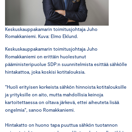
Keskuskauppakamarin toimitusjohtaja Juho
Romakkaniemi. Kuva: Elmo Eklund.
Keskuskauppakamarin toimitusjohtaja Juho
Romakkaniemi on erittäin huolestunut
pääministeripuolue SDP:n suunnitelmista esittää sähkölle
hintakattoa, joka koskisi kotitalouksia.
”Huoli erityisen korkeista sähkön hinnoista kotitalouksille
ja yrityksille on aito, mutta mahdollisia keinoja
kartoitettaessa on oltava järkevä, ettei aiheuteta lisää
ongelmia”, sanoo Romakkaniemi.
Hintakatto on huono tapa puuttua sähkön tuotannon