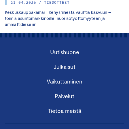
21.04.2026 / TIEDOTTEET
Keskuskauppakamari: Kehysriihestä vauhtia kasvuun –
toimia asuntomarkkinoille, nuorisotyöttömyyteen ja
ammattidieseliin
Uutishuone
Julkaisut
Vaikuttaminen
Palvelut
Tietoa meistä