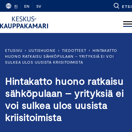
Skip
FI
EN
SV
ETSI
to
content
ETUSIVU
›
UUTISHUONE
›
TIEDOTTEET
›
HINTAKATTO
HUONO RATKAISU SÄHKÖPULAAN – YRITYKSIÄ EI VOI
SULKEA ULOS UUSISTA KRIISITOIMISTA
Hintakatto huono ratkaisu
sähköpulaan – yrityksiä ei
voi sulkea ulos uusista
kriisitoimista