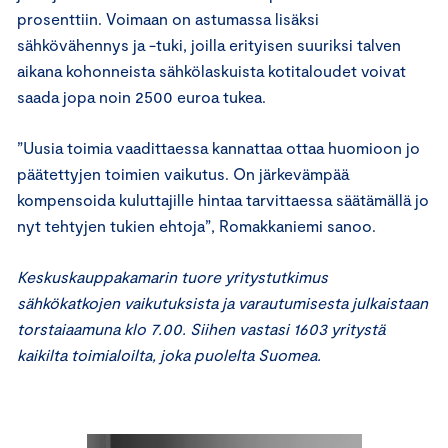
prosenttiin. Voimaan on astumassa lisäksi
sähkövähennys ja -tuki, joilla erityisen suuriksi talven
aikana kohonneista sähkölaskuista kotitaloudet voivat
saada jopa noin 2500 euroa tukea.
”Uusia toimia vaadittaessa kannattaa ottaa huomioon jo
päätettyjen toimien vaikutus. On järkevämpää
kompensoida kuluttajille hintaa tarvittaessa säätämällä jo
nyt tehtyjen tukien ehtoja”, Romakkaniemi sanoo.
Keskuskauppakamarin tuore yritystutkimus
sähkökatkojen vaikutuksista ja varautumisesta julkaistaan
torstaiaamuna klo 7.00. Siihen vastasi 1603 yritystä
kaikilta toimialoilta, joka puolelta Suomea.