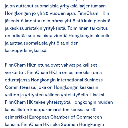
ja on auttanut suomalaisia yrityksiä laajentumaan
Hongkongiin jo yli 30 vuoden ajan. FinnCham HK:n
jäsenistö koostuu niin pörssiyhtiöistä kuin pienistä
ja keskisuuristakin yrityksistä. Toiminnan tarkoitus
on edistää suomalaista vientiä Hongkongin alueelle
ja auttaa suomalaisia yhtiöitä niiden
kasvupyrkimyksissä.
FinnCham HK:n etuna ovat vahvat paikalliset
verkostot. FinnCham HK:lla on esimerkiksi oma
edustajansa Hongkongin International Business
Committeessa, joka on Hongkongin keskeisin
valtion ja yritysten välinen yhteistyöelin. Lisäksi
FinnCham HK tekee yhteistyötä Hongkongin muiden
kansallisten kauppakamareiden kanssa sekä
esimerkiksi European Chamber of Commercen
kanssa. FinnCham HK sekä Suomen Hongkongin