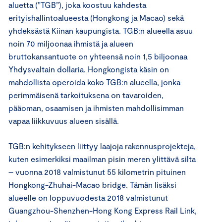
aluetta (”TGB”), joka koostuu kahdesta
erityishallintoalueesta (Hongkong ja Macao) sekä
yhdeksästä Kiinan kaupungista. TGB:n alueella asuu
noin 70 miljoonaa ihmistä ja alueen
bruttokansantuote on yhteensä noin 1,5 biljoonaa
Yhdysvaltain dollaria. Hongkongista käsin on
mahdollista operoida koko TGB:n alueella, jonka
perimmäisenä tarkoituksena on tavaroiden,
pääoman, osaamisen ja ihmisten mahdollisimman
vapaa liikkuvuus alueen sisällä.
TGB:n kehitykseen liittyy laajoja rakennusprojekteja,
kuten esimerkiksi maailman pisin meren ylittävä silta
– vuonna 2018 valmistunut 55 kilometrin pituinen
Hongkong-Zhuhai-Macao bridge. Tämän lisäksi
alueelle on loppuvuodesta 2018 valmistunut
Guangzhou-Shenzhen-Hong Kong Express Rail Link,