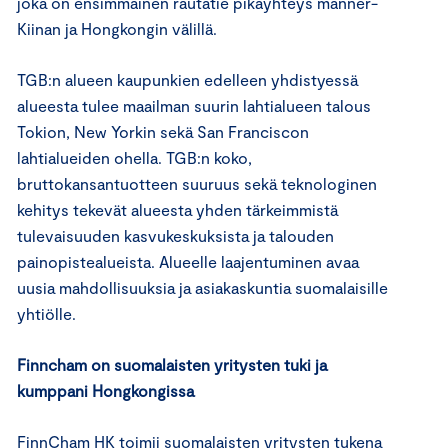
joka on ensimmäinen rautatie pikayhteys manner-
Kiinan ja Hongkongin välillä.
TGB:n alueen kaupunkien edelleen yhdistyessä
alueesta tulee maailman suurin lahtialueen talous
Tokion, New Yorkin sekä San Franciscon
lahtialueiden ohella. TGB:n koko,
bruttokansantuotteen suuruus sekä teknologinen
kehitys tekevät alueesta yhden tärkeimmistä
tulevaisuuden kasvukeskuksista ja talouden
painopistealueista. Alueelle laajentuminen avaa
uusia mahdollisuuksia ja asiakaskuntia suomalaisille
yhtiölle.
Finncham on suomalaisten yritysten tuki ja
kumppani Hongkongissa
FinnCham HK toimii suomalaisten yritysten tukena