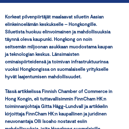
Korkeat pilvenpiirtäjät maalaavat siluetin Aasian
elinkeinoelämän keskukselle – Hongkongille.
Siluetista huokuu elinvoimainen ja mahdollisuuksia
täynnä oleva kaupunki. Hongkong on noin
seitsemän miljoonan asukkaan muodostama kaupan
ja teknologian keskus. Länsimaisten
ominaispiirteidensä ja toimivan infrastruktuurinsa
vuoksi Hongkongissa on suomalaiselle yritykselle
hyvät laajentumisen mahdollisuudet.
Tässä artikkelissa Finnish Chamber of Commerce in
Hong Kongin, eli tuttavallisimmin FinnCham HK:n
toiminnanjohtaja Gitta Hägg-Lundvall ja artikkelin
kirjoittaja FinnCham HK:n kaupallinen ja juridinen
neuvonantaja Olli Isoaho nostavat esiin
mahdollisuuksia, joita Hongkong suomalaisille