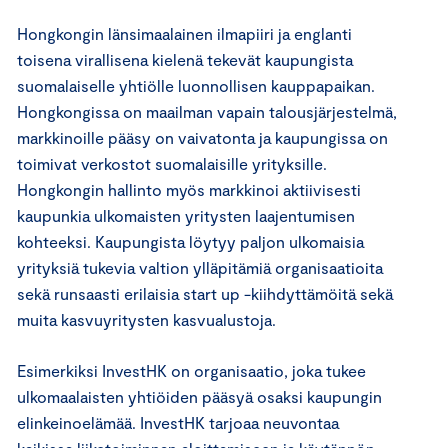
Hongkongin länsimaalainen ilmapiiri ja englanti
toisena virallisena kielenä tekevät kaupungista
suomalaiselle yhtiölle luonnollisen kauppapaikan.
Hongkongissa on maailman vapain talousjärjestelmä,
markkinoille pääsy on vaivatonta ja kaupungissa on
toimivat verkostot suomalaisille yrityksille.
Hongkongin hallinto myös markkinoi aktiivisesti
kaupunkia ulkomaisten yritysten laajentumisen
kohteeksi. Kaupungista löytyy paljon ulkomaisia
yrityksiä tukevia valtion ylläpitämiä organisaatioita
sekä runsaasti erilaisia start up -kiihdyttämöitä sekä
muita kasvuyritysten kasvualustoja.
Esimerkiksi InvestHK on organisaatio, joka tukee
ulkomaalaisten yhtiöiden pääsyä osaksi kaupungin
elinkeinoelämää. InvestHK tarjoaa neuvontaa