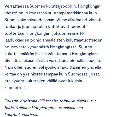
Verrattaessa Suomen kuluttajapooliin, Hongkongin
väestö on jo itsessään suurempi markkinana kuin
Suomi kokonaisuudessaan. Viime aikoina erityisesti
ruoka -ja juomapuolen yhtiöt ovat tuoneet
tuotteitaan Hongkongiin, joka on esimerkki
laadukkaiden pohjoismaalaisten kuluttajatuotteiden
nousevasta kysynnästä Hongkongissa. Suuren
kuluttajamäärän lisäksi väestö asuu Hongkongissa
tiiviisti, asukasmäärään verrattuna pienellä alueella.
Näin ollen suuren väkijoukon tavoittaminen yhdellä
kertaa on yksinkertaisempaa kuin Suomessa, jossa
etäisyydet kuluttajien välillä ovat lukuisia
kilometrejä.
Tekstin kirjoittaja Olli Isoaho toimii keväällä 2019
harjoittelijana Hongkongin suomalaisessa
kauppakamarissa.