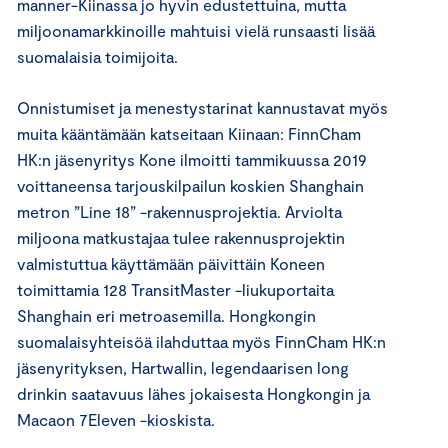
manner-Kiinassa jo hyvin edustettuina, mutta
miljoonamarkkinoille mahtuisi vielä runsaasti lisää
suomalaisia toimijoita.
Onnistumiset ja menestystarinat kannustavat myös
muita kääntämään katseitaan Kiinaan: FinnCham
HK:n jäsenyritys Kone ilmoitti tammikuussa 2019
voittaneensa tarjouskilpailun koskien Shanghain
metron ”Line 18” -rakennusprojektia. Arviolta
miljoona matkustajaa tulee rakennusprojektin
valmistuttua käyttämään päivittäin Koneen
toimittamia 128 TransitMaster -liukuportaita
Shanghain eri metroasemilla. Hongkongin
suomalaisyhteisöä ilahduttaa myös FinnCham HK:n
jäsenyrityksen, Hartwallin, legendaarisen long
drinkin saatavuus lähes jokaisesta Hongkongin ja
Macaon 7Eleven -kioskista.