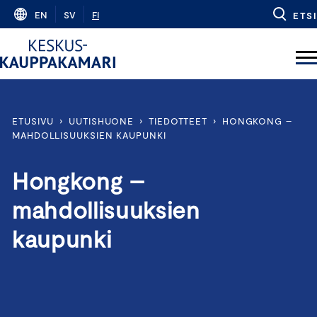
Skip
EN
SV
FI
ETSI
to
content
ETUSIVU
›
UUTISHUONE
›
TIEDOTTEET
›
HONGKONG –
MAHDOLLISUUKSIEN KAUPUNKI
Hongkong –
mahdollisuuksien
kaupunki