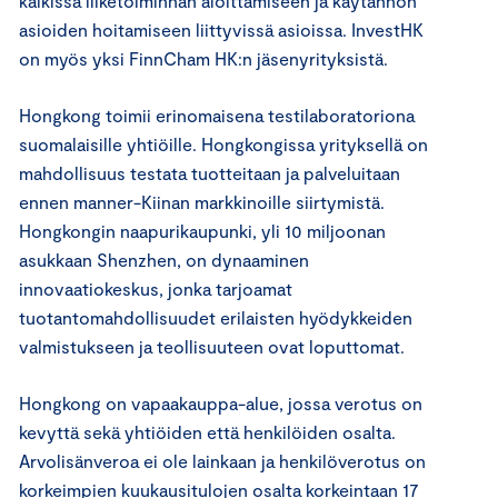
kaikissa liiketoiminnan aloittamiseen ja käytännön
asioiden hoitamiseen liittyvissä asioissa. InvestHK
on myös yksi FinnCham HK:n jäsenyrityksistä.
Hongkong toimii erinomaisena testilaboratoriona
suomalaisille yhtiöille. Hongkongissa yrityksellä on
mahdollisuus testata tuotteitaan ja palveluitaan
ennen manner-Kiinan markkinoille siirtymistä.
Hongkongin naapurikaupunki, yli 10 miljoonan
asukkaan Shenzhen, on dynaaminen
innovaatiokeskus, jonka tarjoamat
tuotantomahdollisuudet erilaisten hyödykkeiden
valmistukseen ja teollisuuteen ovat loputtomat.
Hongkong on vapaakauppa-alue, jossa verotus on
kevyttä sekä yhtiöiden että henkilöiden osalta.
Arvolisänveroa ei ole lainkaan ja henkilöverotus on
korkeimpien kuukausitulojen osalta korkeintaan 17