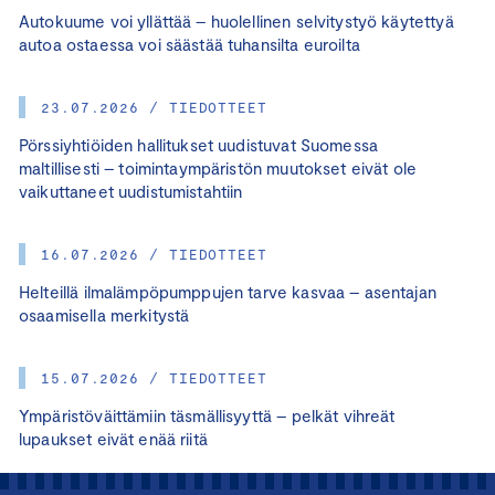
Autokuume voi yllättää – huolellinen selvitystyö käytettyä
autoa ostaessa voi säästää tuhansilta euroilta
23.07.2026 / TIEDOTTEET
Pörssiyhtiöiden hallitukset uudistuvat Suomessa
maltillisesti – toimintaympäristön muutokset eivät ole
vaikuttaneet uudistumistahtiin
16.07.2026 / TIEDOTTEET
Helteillä ilmalämpöpumppujen tarve kasvaa – asentajan
osaamisella merkitystä
15.07.2026 / TIEDOTTEET
Ympäristöväittämiin täsmällisyyttä – pelkät vihreät
lupaukset eivät enää riitä