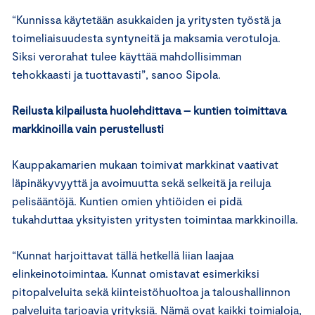
“Kunnissa käytetään asukkaiden ja yritysten työstä ja
toimeliaisuudesta syntyneitä ja maksamia verotuloja.
Siksi verorahat tulee käyttää mahdollisimman
tehokkaasti ja tuottavasti”, sanoo Sipola.
Reilusta kilpailusta huolehdittava – kuntien toimittava
markkinoilla vain perustellusti
Kauppakamarien mukaan toimivat markkinat vaativat
läpinäkyvyyttä ja avoimuutta sekä selkeitä ja reiluja
pelisääntöjä. Kuntien omien yhtiöiden ei pidä
tukahduttaa yksityisten yritysten toimintaa markkinoilla.
“Kunnat harjoittavat tällä hetkellä liian laajaa
elinkeinotoimintaa. Kunnat omistavat esimerkiksi
pitopalveluita sekä kiinteistöhuoltoa ja taloushallinnon
palveluita tarjoavia yrityksiä. Nämä ovat kaikki toimialoja,