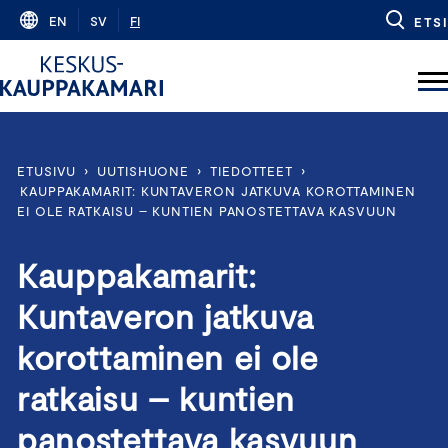
Skip
EN
SV
FI
ETSI
to
content
ETUSIVU
›
UUTISHUONE
›
TIEDOTTEET
›
KAUPPAKAMARIT: KUNTAVERON JATKUVA KOROTTAMINEN
EI OLE RATKAISU – KUNTIEN PANOSTETTAVA KASVUUN
Kauppakamarit:
Kuntaveron jatkuva
korottaminen ei ole
ratkaisu – kuntien
panostettava kasvuun