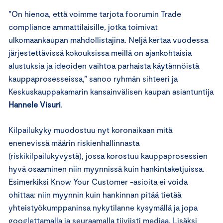
”On hienoa, että voimme tarjota foorumin Trade
compliance ammattilaisille, jotka toimivat
ulkomaankaupan mahdollistajina. Neljä kertaa vuodessa
järjestettävissä kokouksissa meillä on ajankohtaisia
alustuksia ja ideoiden vaihtoa parhaista käytännöistä
kauppaprosesseissa,” sanoo ryhmän sihteeri ja
Keskuskauppakamarin kansainvälisen kaupan asiantuntija
Hannele Visuri
.
Kilpailukyky muodostuu nyt koronaikaan mitä
enenevissä määrin riskienhallinnasta
(riskikilpailukyvystä), jossa korostuu kauppaprosessien
hyvä osaaminen niin myynnissä kuin hankintaketjuissa.
Esimerkiksi Know Your Customer -asioita ei voida
ohittaa: niin myynnin kuin hankinnan pitää tietää
yhteistyökumppaninsa nykytilanne kysymällä ja jopa
googlettamalla ja seuraamalla tiiviisti mediaa. Lisäksi