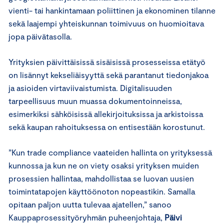
vienti- tai hankintamaan poliittinen ja ekonominen tilanne
sekä laajempi yhteiskunnan toimivuus on huomioitava
jopa päivätasolla.
Yrityksien päivittäisissä sisäisissä prosesseissa etätyö
on lisännyt kekseliäisyyttä sekä parantanut tiedonjakoa
ja asioiden virtaviivaistumista. Digitalisuuden
tarpeellisuus muun muassa dokumentoinneissa,
esimerkiksi sähköisissä allekirjoituksissa ja arkistoissa
sekä kaupan rahoituksessa on entisestään korostunut.
”Kun trade compliance vaateiden hallinta on yrityksessä
kunnossa ja kun ne on viety osaksi yrityksen muiden
prosessien hallintaa, mahdollistaa se luovan uusien
toimintatapojen käyttöönoton nopeastikin. Samalla
opitaan paljon uutta tulevaa ajatellen,” sanoo
Kauppaprosessityöryhmän puheenjohtaja,
Päivi