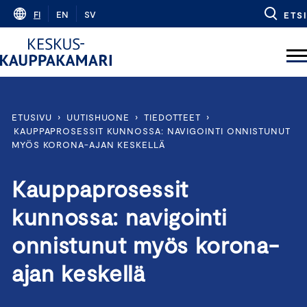
Skip
FI
EN
SV
ETSI
to
content
ETUSIVU
›
UUTISHUONE
›
TIEDOTTEET
›
KAUPPAPROSESSIT KUNNOSSA: NAVIGOINTI ONNISTUNUT
MYÖS KORONA-AJAN KESKELLÄ
Kauppaprosessit
kunnossa: navigointi
onnistunut myös korona-
ajan keskellä