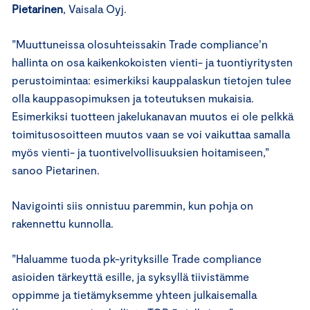
Pietarinen
, Vaisala Oyj.
”Muuttuneissa olosuhteissakin Trade compliance’n
hallinta on osa kaikenkokoisten vienti- ja tuontiyritysten
perustoimintaa: esimerkiksi kauppalaskun tietojen tulee
olla kauppasopimuksen ja toteutuksen mukaisia.
Esimerkiksi tuotteen jakelukanavan muutos ei ole pelkkä
toimitusosoitteen muutos vaan se voi vaikuttaa samalla
myös vienti- ja tuontivelvollisuuksien hoitamiseen,”
sanoo Pietarinen.
Navigointi siis onnistuu paremmin, kun pohja on
rakennettu kunnolla.
”Haluamme tuoda pk-yrityksille Trade compliance
asioiden tärkeyttä esille, ja syksyllä tiivistämme
oppimme ja tietämyksemme yhteen julkaisemalla