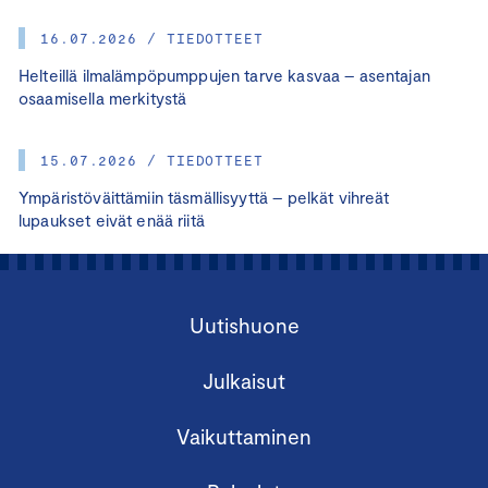
16.07.2026 / TIEDOTTEET
Helteillä ilmalämpöpumppujen tarve kasvaa – asentajan
osaamisella merkitystä
15.07.2026 / TIEDOTTEET
Ympäristöväittämiin täsmällisyyttä – pelkät vihreät
lupaukset eivät enää riitä
Uutishuone
Julkaisut
Vaikuttaminen