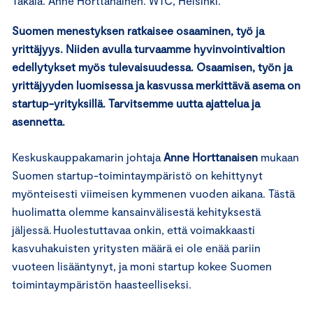
Takala. Anne Horttanainen. WTC, Helsinki.
Suomen menestyksen ratkaisee osaaminen, työ ja
yrittäjyys. Niiden avulla turvaamme hyvinvointivaltion
edellytykset myös tulevaisuudessa. Osaamisen, työn ja
yrittäjyyden luomisessa ja kasvussa merkittävä asema on
startup-yrityksillä. Tarvitsemme uutta ajattelua ja
asennetta.
Keskuskauppakamarin johtaja
Anne Horttanaisen
mukaan
Suomen startup-toimintaympäristö on kehittynyt
myönteisesti viimeisen kymmenen vuoden aikana. Tästä
huolimatta olemme kansainvälisestä kehityksestä
jäljessä. Huolestuttavaa onkin, että voimakkaasti
kasvuhakuisten yritysten määrä ei ole enää pariin
vuoteen lisääntynyt, ja moni startup kokee Suomen
toimintaympäristön haasteelliseksi.