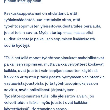
pieniin startuppeihin.
Keskuskauppakamari on ehdottanut, että
työlainsäädäntöä uudistettaisiin siten, että
työehtosopimusten yleissitovuudesta tulee perälauta,
jos ei toisin sovita. Myös startup-maailmassa olisi
uudistuksesta ja paikallisen sopimisen lisäämisestä
suuria hyötyjä.
”Tällä hetkellä monet työehtosopimukset mahdollistavat
paikallisen sopimisen, mutta vaikka velvoitteet koskevat
kaikkia, ovat joustot vain sopijaosapuolten käytössä.
Kaikkien yritysten pitäisi päästä hyötymään vähintäänkin
vastaavista joustoista, joita työehtosopimuksissa on
sovittu, myös paikallisesti järjestäytyen.
Työehtosopimusten tulisi olla yleissitovia vain, jos
velvoitteiden lisäksi myös joustot ovat kaikkien
käytettävissä”, Horttanainen sanoo.