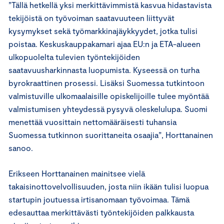
”Tällä hetkellä yksi merkittävimmistä kasvua hidastavista
tekijöistä on työvoiman saatavuuteen liittyvät
kysymykset sekä työmarkkinajäykkyydet, jotka tulisi
poistaa. Keskuskauppakamari ajaa EU:n ja ETA-alueen
ulkopuolelta tulevien työntekijöiden
saatavuusharkinnasta luopumista. Kyseessä on turha
byrokraattinen prosessi. Lisäksi Suomessa tutkintoon
valmistuville ulkomaalaisille opiskelijoille tulee myöntää
valmistumisen yhteydessä pysyvä oleskelulupa. Suomi
menettää vuosittain nettomääräisesti tuhansia
Suomessa tutkinnon suorittaneita osaajia”, Horttanainen
sanoo.
Erikseen Horttanainen mainitsee vielä
takaisinottovelvollisuuden, josta niin ikään tulisi luopua
startupin joutuessa irtisanomaan työvoimaa. Tämä
edesauttaa merkittävästi työntekijöiden palkkausta