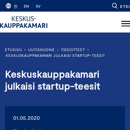
Skip
FI
EN
SV
ETSI
to
content
ETUSIVU
›
UUTISHUONE
›
TIEDOTTEET
›
KESKUSKAUPPAKAMARI JULKAISI STARTUP-TEESIT
Keskuskauppakamari
julkaisi startup-teesit
01.05.2020