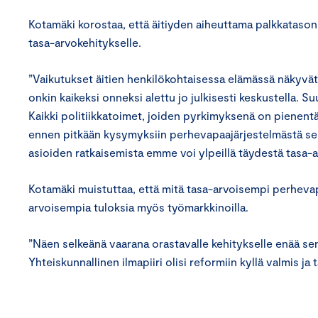
Kotamäki korostaa, että äitiyden aiheuttama palkkatason l
tasa-arvokehitykselle.
”Vaikutukset äitien henkilökohtaisessa elämässä näkyvä
onkin kaikeksi onneksi alettu jo julkisesti keskustella
Kaikki politiikkatoimet, joiden pyrkimyksenä on pienent
ennen pitkään kysymyksiin perhevapaajärjestelmästä sek
asioiden ratkaisemista emme voi ylpeillä täydestä tasa-a
Kotamäki muistuttaa, että mitä tasa-arvoisempi perhevapa
arvoisempia tuloksia myös työmarkkinoilla.
”Näen selkeänä vaarana orastavalle kehitykselle enää sen
Yhteiskunnallinen ilmapiiri olisi reformiin kyllä valmis ja 