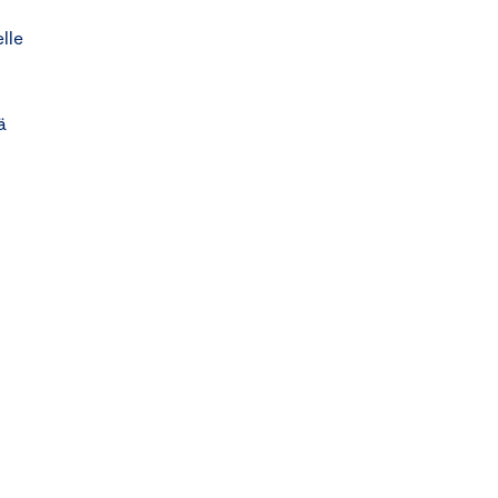
lle
ä