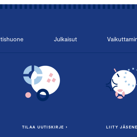
tishuone
Julkaisut
Vaikuttami
TILAA UUTISKIRJE ›
LIITY JÄSENE