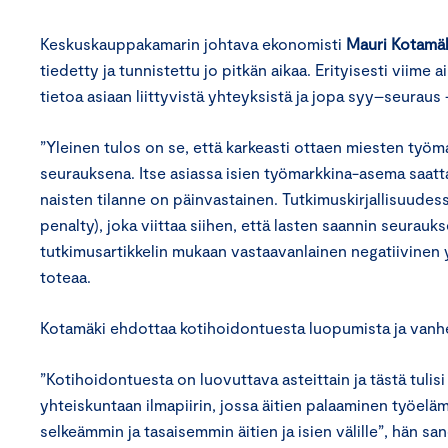
Keskuskauppakamarin johtava ekonomisti
Mauri Kotamä
tiedetty ja tunnistettu jo pitkän aikaa. Erityisesti viime 
tietoa asiaan liittyvistä yhteyksistä ja jopa syy–seuraus
”Yleinen tulos on se, että karkeasti ottaen miesten työ
seurauksena. Itse asiassa isien työmarkkina-asema saatta
naisten tilanne on päinvastainen. Tutkimuskirjallisuude
penalty), joka viittaa siihen, että lasten saannin seurau
tutkimusartikkelin mukaan vastaavanlainen negatiivinen 
toteaa.
Kotamäki ehdottaa kotihoidontuesta luopumista ja vanhem
”Kotihoidontuesta on luovuttava asteittain ja tästä tul
yhteiskuntaan ilmapiirin, jossa äitien palaaminen työel
selkeämmin ja tasaisemmin äitien ja isien välille”, hän sa