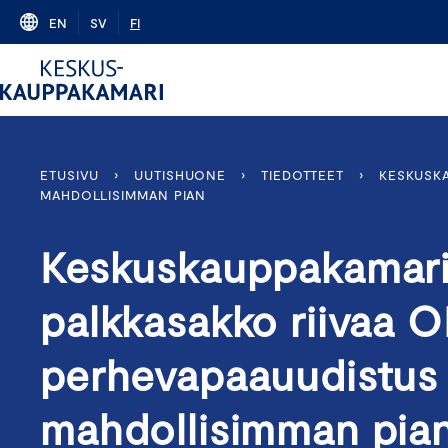
Skip
EN
SV
FI
to
content
ETUSIVU
›
UUTISHUONE
›
TIEDOTTEET
›
KESKUSKA
MAHDOLLISIMMAN PIAN
Keskuskauppakamarin
palkkasakko riivaa 
perhevapaauudistus 
mahdollisimman pia