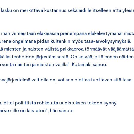
asku on merkittävä kustannus sekä äidille itselleen että yleise
t ihan viimeistään eläkeiässä pienempänä eläkekertymänä, mist
. Suurena ongelmana pidän kuitenkin myös tasa-arvokysymyksiä.
ää miesten ja naisten välistä palkkaeroa törmäävät vääjäämättä
ä lastenhoidon järjestämisestä. On selvää, että ennen näiden
rvosta naisten ja miesten välillä”, Kotamäki sanoo.
ajärjestelmä valtiolla on, voi sen olettaa tuottavan sitä tasa-
, ettei poliittista rohkeutta uudistuksen tekoon synny.
tarve sille on kiistaton”, hän sanoo.