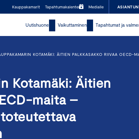
Kauppakamarit
Tapahtumakalenteri
Medialle
ASIANTUN
Uutishuone
Vaikuttaminen
Tapahtumat ja valme
UPPAKAMARIN KOTAMÄKI: ÄITIEN PALKKASAKKO RIIVAA OECD-M
 Kotamäki: Äitien
OECD-maita –
toteutettava
n