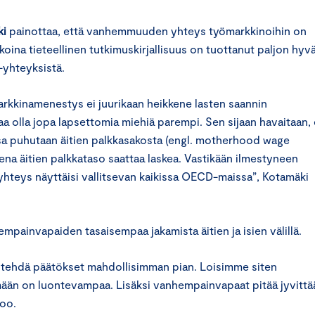
ki
painottaa, että vanhemmuuden yhteys työmarkkinoihin on
aikoina tieteellinen tutkimuskirjallisuus on tuottanut paljon hyv
 -yhteyksistä.
markkinamenestys ei juurikaan heikkene lasten saannin
a olla jopa lapsettomia miehiä parempi. Sen sijaan havaitaan, 
ssa puhutaan äitien palkkasakosta (engl. motherhood wage
ksena äitien palkkataso saattaa laskea. Vastikään ilmestyneen
yhteys näyttäisi vallitsevan kaikissa OECD-maissa”, Kotamäki
painvapaiden tasaisempaa jakamista äitien ja isien välillä.
isi tehdä päätökset mahdollisimman pian. Loisimme siten
ämään on luontevampaa. Lisäksi vanhempainvapaat pitää jyvittä
noo.