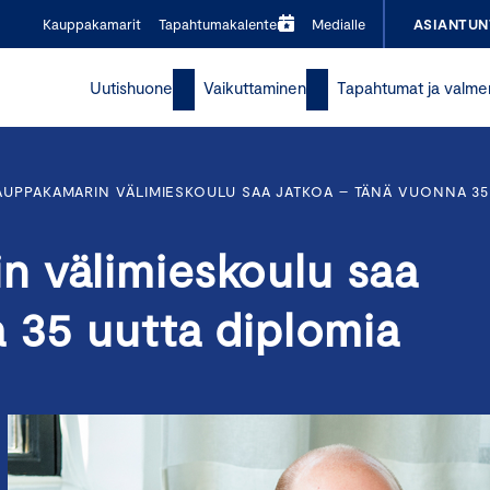
Kauppakamarit
Tapahtumakalenteri
Medialle
ASIANTUN
Uutishuone
Vaikuttaminen
Tapahtumat ja valme
UPPAKAMARIN VÄLIMIESKOULU SAA JATKOA – TÄNÄ VUONNA 35
 välimieskoulu saa
 35 uutta diplomia