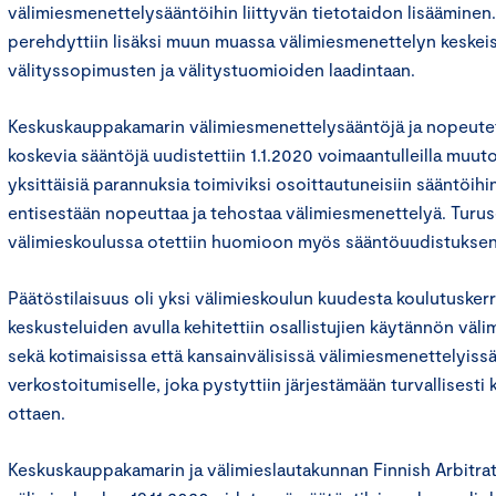
välimiesmenettelysääntöihin liittyvän tietotaidon lisääminen
perehdyttiin lisäksi muun muassa välimiesmenettelyn keskeisi
välityssopimusten ja välitystuomioiden laadintaan.
Keskuskauppakamarin välimiesmenettelysääntöjä ja nopeute
koskevia sääntöjä uudistettiin 1.1.2020 voimaantulleilla muuto
yksittäisiä parannuksia toimiviksi osoittautuneisiin sääntöihin
entisestään nopeuttaa ja tehostaa välimiesmenettelyä. Turu
välimieskoulussa otettiin huomioon myös sääntöuudistuksen
Päätöstilaisuus oli yksi välimieskoulun kuudesta koulutuskerra
keskusteluiden avulla kehitettiin osallistujien käytännön välim
sekä kotimaisissa että kansainvälisissä välimiesmenettelyissä
verkostoitumiselle, joka pystyttiin järjestämään turvallisest
ottaen.
Keskuskauppakamarin ja välimieslautakunnan Finnish Arbitr