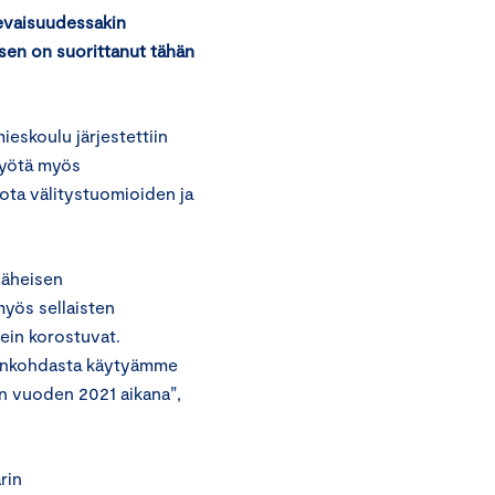
levaisuudessakin
ksen on suorittanut tähän
eskoulu järjestettiin
myötä myös
iota välitystuomioiden ja
läheisen
myös sellaisten
ein korostuvat.
jankohdasta käytyämme
n vuoden 2021 aikana”,
rin