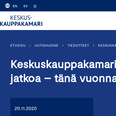
Skip
EN
SV
FI
to
content
ETUSIVU
›
UUTISHUONE
›
TIEDOTTEET
›
KESKUSKA
Keskuskauppakamarin
jatkoa – tänä vuonna
20.11.2020