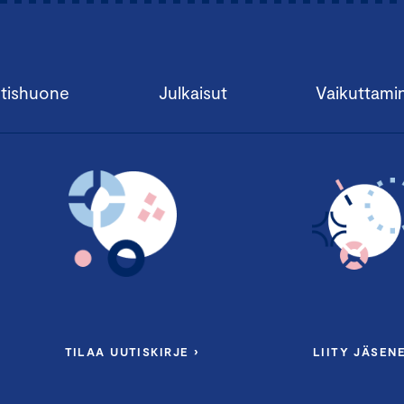
tishuone
Julkaisut
Vaikuttami
TILAA UUTISKIRJE ›
LIITY JÄSENE