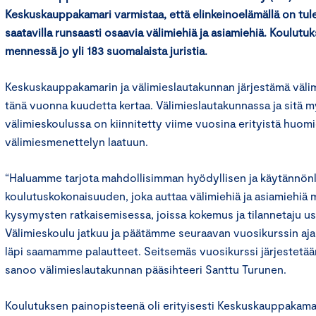
Keskuskauppakamari varmistaa, että elinkeinoelämällä on tu
saatavilla runsaasti osaavia välimiehiä ja asiamiehiä. Koulutu
mennessä jo yli 183 suomalaista juristia.
Keskuskauppakamarin ja välimieslautakunnan järjestämä välimi
tänä vuonna kuudetta kertaa. Välimieslautakunnassa ja sitä 
välimieskoulussa on kiinnitetty viime vuosina erityistä huom
välimiesmenettelyn laatuun.
“Haluamme tarjota mahdollisimman hyödyllisen ja käytännön
koulutuskokonaisuuden, joka auttaa välimiehiä ja asiamiehiä 
kysymysten ratkaisemisessa, joissa kokemus ja tilannetaju us
Välimieskoulu jatkuu ja päätämme seuraavan vuosikurssin a
läpi saamamme palautteet. Seitsemäs vuosikurssi järjestetää
sanoo välimieslautakunnan pääsihteeri Santtu Turunen.
Koulutuksen painopisteenä oli erityisesti Keskuskauppakama