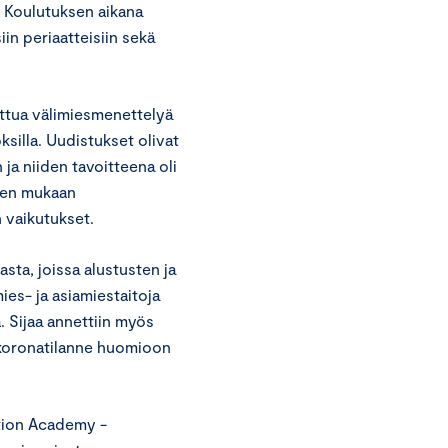
. Koulutuksen aikana
in periaatteisiin sekä
ttua välimiesmenettelyä
ksilla. Uudistukset olivat
 ja niiden tavoitteena oli
sen mukaan
 vaikutukset.
sta, joissa alustusten ja
ies- ja asiamiestaitoja
. Sijaa annettiin myös
i koronatilanne huomioon
ation Academy -