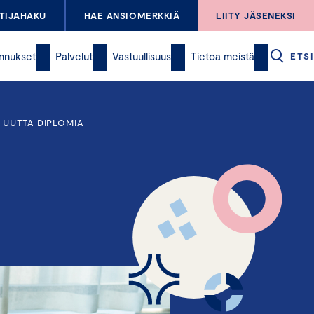
TIJAHAKU
HAE ANSIOMERKKIÄ
LIITY JÄSENEKSI
nnukset
Palvelut
Vastuullisuus
Tietoa meistä
ETSI
 UUTTA DIPLOMIA