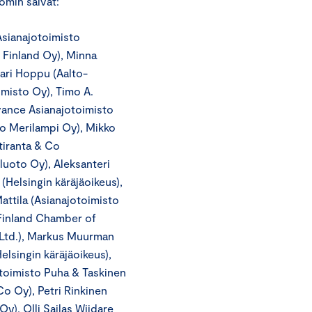
omin saivat:
Asianajotoimisto
 Finland Oy), Minna
Kari Hoppu (Aalto-
imisto Oy), Timo A.
vance Asianajotoimisto
to Merilampi Oy), Mikko
tiranta & Co
luoto Oy), Aleksanteri
 (Helsingin käräjäoikeus),
attila (Asianajotoimisto
 Finland Chamber of
Ltd.), Markus Muurman
lsingin käräjäoikeus),
otoimisto Puha & Taskinen
o Oy), Petri Rinkinen
y), Olli Sailas Wiidare