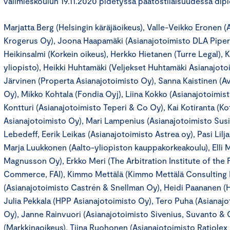
välimieskoulun 19.11.2020 pidetyssä päätöstilaisuudessa dipl
Marjatta Berg (Helsingin käräjäoikeus), Valle-Veikko Eronen (
Krogerus Oy), Joona Haapamäki (Asianajotoimisto DLA Piper
Heikinsalmi (Korkein oikeus), Herkko Hietanen (Turre Legal), 
yliopisto), Heikki Huhtamäki (Veljekset Huhtamäki Asianajoto
Järvinen (Properta Asianajotoimisto Oy), Sanna Kaistinen (A
Oy), Mikko Kohtala (Fondia Oyj), Liina Kokko (Asianajotoimis
Kontturi (Asianajotoimisto Teperi & Co Oy), Kai Kotiranta (Ko
Asianajotoimisto Oy), Mari Lampenius (Asianajotoimisto Susi
Lebedeff, Eerik Leikas (Asianajotoimisto Astrea oy), Pasi Lilja
Marja Luukkonen (Aalto-yliopiston kauppakorkeakoulu), Elli M
Magnusson Oy), Erkko Meri (The Arbitration Institute of the
Commerce, FAI), Kimmo Mettälä (Kimmo Mettälä Consulting 
(Asianajotoimisto Castrén & Snellman Oy), Heidi Paananen (He
Julia Pekkala (HPP Asianajotoimisto Oy), Tero Puha (Asianaj
Oy), Janne Rainvuori (Asianajotoimisto Sivenius, Suvanto & C
(Markkinaoikeus), Tiina Ruohonen (Asianajotoimisto Ratiolex O