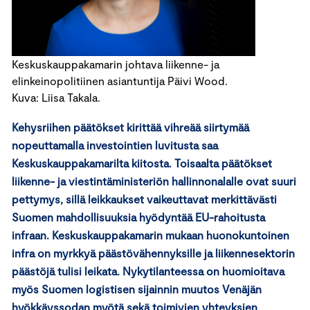
Keskuskauppakamarin johtava liikenne- ja
elinkeinopolitiinen asiantuntija Päivi Wood.
Kuva: Liisa Takala.
Kehysriihen päätökset kirittää vihreää siirtymää
nopeuttamalla investointien luvitusta saa
Keskuskauppakamarilta kiitosta. Toisaalta päätökset
liikenne- ja viestintäministeriön hallinnonalalle ovat suuri
pettymys, sillä leikkaukset vaikeuttavat merkittävästi
Suomen mahdollisuuksia hyödyntää EU-rahoitusta
infraan. Keskuskauppakamarin mukaan huonokuntoinen
infra on myrkkyä päästövähennyksille ja liikennesektorin
päästöjä tulisi leikata. Nykytilanteessa on huomioitava
myös Suomen logistisen sijainnin muutos Venäjän
hyökkäyssodan myötä sekä toimivien yhteyksien