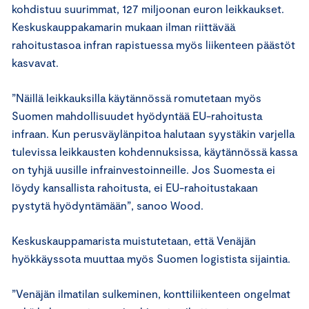
kohdistuu suurimmat, 127 miljoonan euron leikkaukset.
Keskuskauppakamarin mukaan ilman riittävää
rahoitustasoa infran rapistuessa myös liikenteen päästöt
kasvavat.
”Näillä leikkauksilla käytännössä romutetaan myös
Suomen mahdollisuudet hyödyntää EU-rahoitusta
infraan. Kun perusväylänpitoa halutaan syystäkin varjella
tulevissa leikkausten kohdennuksissa, käytännössä kassa
on tyhjä uusille infrainvestoinneille. Jos Suomesta ei
löydy kansallista rahoitusta, ei EU-rahoitustakaan
pystytä hyödyntämään”, sanoo Wood.
Keskuskauppamarista muistutetaan, että Venäjän
hyökkäyssota muuttaa myös Suomen logistista sijaintia.
”Venäjän ilmatilan sulkeminen, konttiliikenteen ongelmat