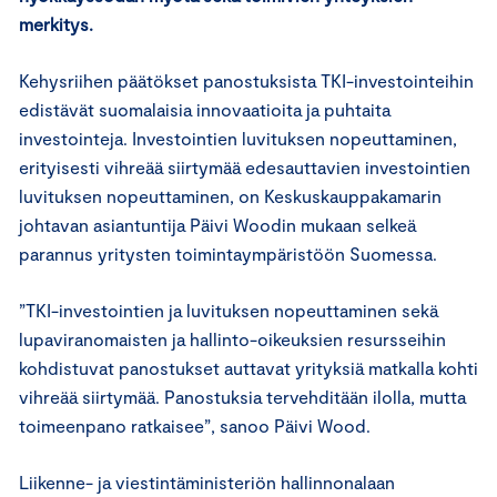
merkitys.
Kehysriihen päätökset panostuksista TKI-investointeihin
edistävät suomalaisia innovaatioita ja puhtaita
investointeja. Investointien luvituksen nopeuttaminen,
erityisesti vihreää siirtymää edesauttavien investointien
luvituksen nopeuttaminen, on Keskuskauppakamarin
johtavan asiantuntija Päivi Woodin mukaan selkeä
parannus yritysten toimintaympäristöön Suomessa.
”TKI-investointien ja luvituksen nopeuttaminen sekä
lupaviranomaisten ja hallinto-oikeuksien resursseihin
kohdistuvat panostukset auttavat yrityksiä matkalla kohti
vihreää siirtymää. Panostuksia tervehditään ilolla, mutta
toimeenpano ratkaisee”, sanoo Päivi Wood.
Liikenne- ja viestintäministeriön hallinnonalaan