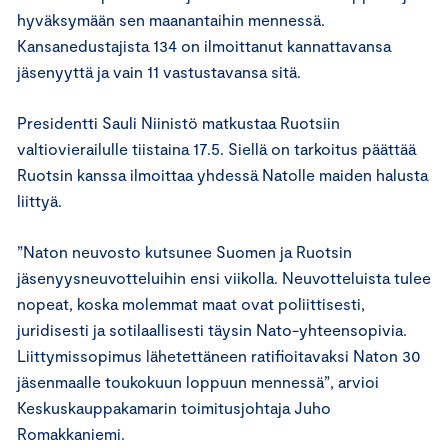
hyväksymään sen maanantaihin mennessä.
Kansanedustajista 134 on ilmoittanut kannattavansa
jäsenyyttä ja vain 11 vastustavansa sitä.
Presidentti Sauli Niinistö matkustaa Ruotsiin
valtiovierailulle tiistaina 17.5. Siellä on tarkoitus päättää
Ruotsin kanssa ilmoittaa yhdessä Natolle maiden halusta
liittyä.
”Naton neuvosto kutsunee Suomen ja Ruotsin
jäsenyysneuvotteluihin ensi viikolla. Neuvotteluista tulee
nopeat, koska molemmat maat ovat poliittisesti,
juridisesti ja sotilaallisesti täysin Nato-yhteensopivia.
Liittymissopimus lähetettäneen ratifioitavaksi Naton 30
jäsenmaalle toukokuun loppuun mennessä”, arvioi
Keskuskauppakamarin toimitusjohtaja Juho
Romakkaniemi.