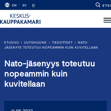
Skip
EN
SV
FI
ETSI
to
content
ETUSIVU
›
UUTISHUONE
›
TIEDOTTEET
›
NATO-
JÄSENYYS TOTEUTUU NOPEAMMIN KUIN KUVITELLAAN
Nato-jäsenyys toteutuu
nopeammin kuin
kuvitellaan
11.05.2022