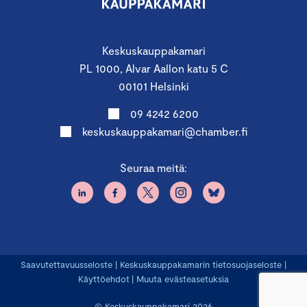
Keskuskauppakamari
PL 1000, Alvar Aallon katu 5 C
00101 Helsinki
09 4242 6200
keskuskauppakamari@chamber.fi
Seuraa meitä:
Saavutettavuusseloste
|
Keskuskauppakamarin tietosuojaseloste
|
Käyttöehdot
|
Muuta evästeasetuksia
© Keskuskauppakamari 2026