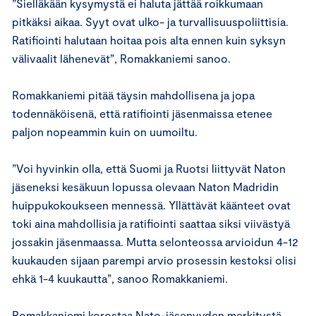
”Sielläkään kysymystä ei haluta jättää roikkumaan
pitkäksi aikaa. Syyt ovat ulko- ja turvallisuuspoliittisia.
Ratifiointi halutaan hoitaa pois alta ennen kuin syksyn
välivaalit lähenevät”, Romakkaniemi sanoo.
Romakkaniemi pitää täysin mahdollisena ja jopa
todennäköisenä, että ratifiointi jäsenmaissa etenee
paljon nopeammin kuin on uumoiltu.
”Voi hyvinkin olla, että Suomi ja Ruotsi liittyvät Naton
jäseneksi kesäkuun lopussa olevaan Naton Madridin
huippukokoukseen mennessä. Yllättävät käänteet ovat
toki aina mahdollisia ja ratifiointi saattaa siksi viivästyä
jossakin jäsenmaassa. Mutta selonteossa arvioidun 4-12
kuukauden sijaan parempi arvio prosessin kestoksi olisi
ehkä 1-4 kuukautta”, sanoo Romakkaniemi.
Romakkaniemi korostaa Nato-jäsenyyden merkitystä