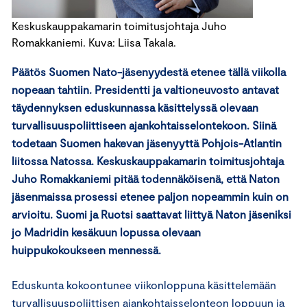
Keskuskauppakamarin toimitusjohtaja Juho
Romakkaniemi. Kuva: Liisa Takala.
Päätös Suomen Nato-jäsenyydestä etenee tällä viikolla
nopeaan tahtiin. Presidentti ja valtioneuvosto antavat
täydennyksen eduskunnassa käsittelyssä olevaan
turvallisuuspoliittiseen ajankohtaisselontekoon. Siinä
todetaan Suomen hakevan jäsenyyttä Pohjois-Atlantin
liitossa Natossa. Keskuskauppakamarin toimitusjohtaja
Juho Romakkaniemi pitää todennäköisenä, että Naton
jäsenmaissa prosessi etenee paljon nopeammin kuin on
arvioitu. Suomi ja Ruotsi saattavat liittyä Naton jäseniksi
jo Madridin kesäkuun lopussa olevaan
huippukokoukseen mennessä.
Eduskunta kokoontunee viikonloppuna käsittelemään
turvallisuuspoliittisen ajankohtaisselonteon loppuun ja