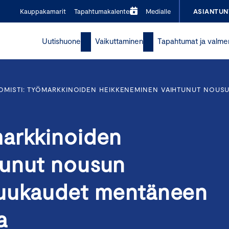
Kauppakamarit
Tapahtumakalenteri
Medialle
ASIANTUN
Uutishuone
Vaikuttaminen
Tapahtumat ja valme
MISTI: TYÖMARKKINOIDEN HEIKKENEMINEN VAIHTUNUT NOUS
markkinoiden
tunut nousun
kuukaudet mentäneen
sa