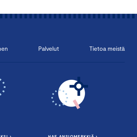
nen
Palvelut
Tietoa meistä
KSI ›
HAE ANSIOMERKKIÄ ›