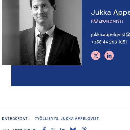
Jukka Appe
PÄÄEKONOMISTI
jukka.appelqvist@
+358 44 263 1051
KATEGORIAT:
TYÖLLISYYS, JUKKA APPELQVIST