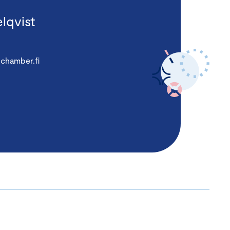
lqvist
chamber.fi