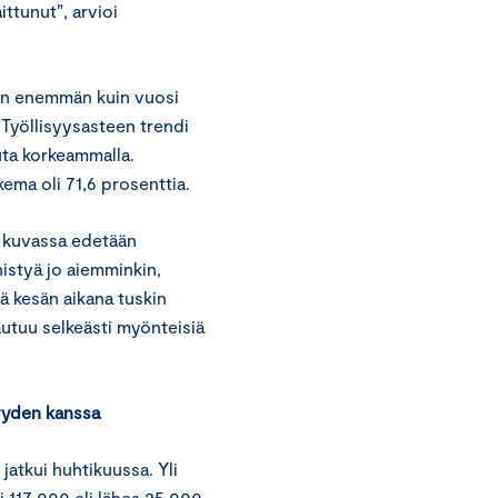
ittunut”, arvioi
man enemmän kuin vuosi
. Työllisyysasteen trendi
uta korkeammalla.
kema oli 71,6 prosenttia.
sa kuvassa edetään
istyä jo aiemminkin,
ä kesän aikana tuskin
autuu selkeästi myönteisiä
yyden kanssa
atkui huhtikuussa. Yli
i 117 000 eli lähes 25 000