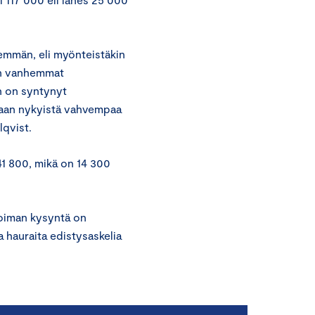
emmän, eli myönteistäkin
aan vanhemmat
n on syntynyt
taan nykyistä vahvempaa
lqvist.
41 800, mikä on 14 300
voiman kysyntä on
ia hauraita edistysaskelia