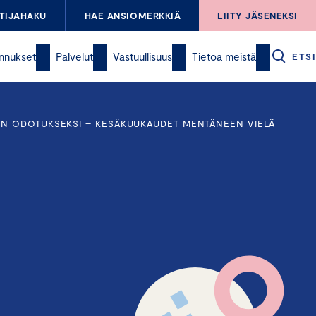
TIJAHAKU
HAE ANSIOMERKKIÄ
LIITY JÄSENEKSI
nnukset
Palvelut
Vastuullisuus
Tietoa meistä
ETSI
UN ODOTUKSEKSI – KESÄKUUKAUDET MENTÄNEEN VIELÄ