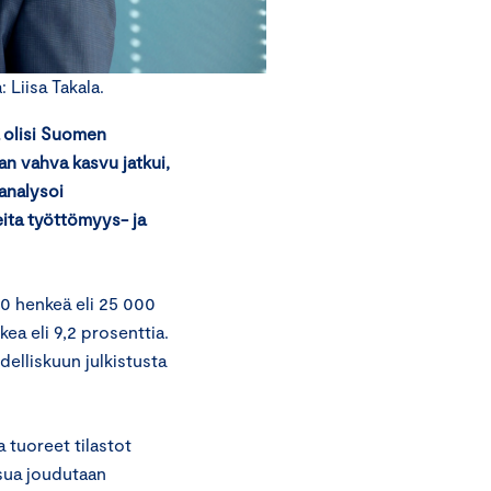
Liisa Takala.
a olisi Suomen
n vahva kasvu jatkui,
analysoi
ita työttömyys- ja
0 henkeä eli 25 000
a eli 9,2 prosenttia.
elliskuun julkistusta
a tuoreet tilastot
usua joudutaan