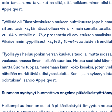
odottamaan, mutta vaikuttaa siltä, että heikkeneminen olisi ta
Appelqvist.
Työllisiä oli Tilastokeskuksen mukaan huhtikuussa jopa hie
sitten, tosin käytännössä ollaan vielä likimain samalla tasolla
20–64-vuotiaille oli 76,2 prosenttia eli aavistuksen maalisku
Aikaisemmin tyypillisesti käytetty 15–64-vuotiaiden trendilu
”Työllisyys heiluu jonkin verran kuukausitasolla, mutta isos
vaakasuunnassa ilman selkeää suuntaa. Nousu saattaisi käynn
mutta Suomi tuppaa menemään kiinni koko kesäksi, joten viel
nähdään merkittäviä edistysaskeleita. Sen sijaan syksyyn lat
odotuksia”, sanoo Appelqvist.
Suomeen syntynyt huomattava ongelma pitkäaikaistyöttöm
Heikompi uutinen on se, että pitkäaikaistyöttömyyden nousu j
vuoden työttömänä olleita oli kuntien työvoimapalveluissa yl