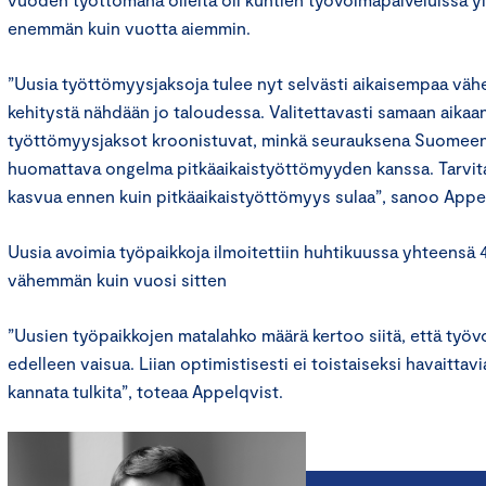
enemmän kuin vuotta aiemmin.
”Uusia työttömyysjaksoja tulee nyt selvästi aikaisempaa väh
kehitystä nähdään jo taloudessa. Valitettavasti samaan aik
työttömyysjaksot kroonistuvat, minkä seurauksena Suomee
huomattava ongelma pitkäaikaistyöttömyyden kanssa. Tarvi
kasvua ennen kuin pitkäaikaistyöttömyys sulaa”, sanoo Appe
Uusia avoimia työpaikkoja ilmoitettiin huhtikuussa yhteensä 
vähemmän kuin vuosi sitten
”Uusien työpaikkojen matalahko määrä kertoo siitä, että työ
edelleen vaisua. Liian optimistisesti ei toistaiseksi havaittav
kannata tulkita”, toteaa Appelqvist.