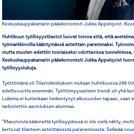
Keskuskauppakamarin pääekonomisti Jukka Appelqvist. Kuva: 
Huhtikuun työllisyystilastot luovat toivoa siitä, että asetelm
työmarkkinoilla kääntymässä asteittain paremmaksi. Työvoima
mutta muuten edettiin toistaiseksi odottavissa tunnelmissa, 
Keskuskauppakamarin pääekonomisti Jukka Appelqvist tuore
työllisyyslukuja.
Työttömänä oli Tilastokeskuksen mukaan huhtikuussa 288 00
edellisvuotta enemmän. Työttömyysasteen trendi oli yhä korke
Lukema ei kuitenkaan heikentynyt alkuvuoden tapaan, vaan ed
tarkistettiin aavistuksen alemmas.
”Massiivista käännettä työllisyydessä ei ole vielä nähty, mutt
kertovat tilanteen asteittaisesta paranemisesta. Selkeää no