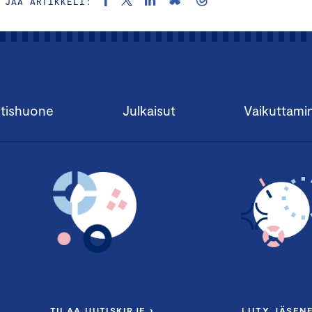
JAA ARTIKKELI:
tishuone
Julkaisut
Vaikuttami
TILAA UUTISKIRJE ›
LIITY JÄSENE