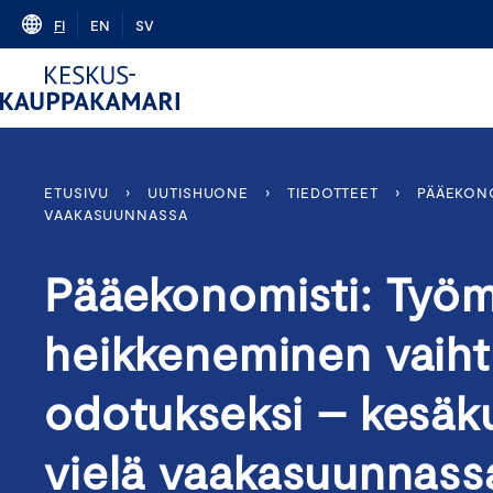
Skip
FI
EN
SV
to
content
ETUSIVU
›
UUTISHUONE
›
TIEDOTTEET
›
PÄÄEKONO
VAAKASUUNNASSA
Pääekonomisti: Työ
heikkeneminen vaih
odotukseksi – kesä
vielä vaakasuunnas