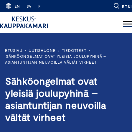
Skip
EN
SV
FI
ETSI
to
content
ETUSIVU
›
UUTISHUONE
›
TIEDOTTEET
›
SÄHKÖONGELMAT OVAT YLEISIÄ JOULUPYHINÄ –
ASIANTUNTIJAN NEUVOILLA VÄLTÄT VIRHEET
Sähköongelmat ovat
yleisiä joulupyhinä –
asiantuntijan neuvoilla
vältät virheet