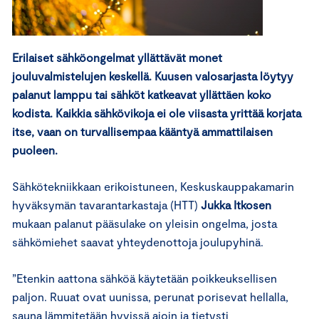
Erilaiset sähköongelmat yllättävät monet
jouluvalmistelujen keskellä. Kuusen valosarjasta löytyy
palanut lamppu tai sähköt katkeavat yllättäen koko
kodista. Kaikkia sähkövikoja ei ole viisasta yrittää korjata
itse, vaan on turvallisempaa kääntyä ammattilaisen
puoleen.
Sähkötekniikkaan erikoistuneen, Keskuskauppakamarin
hyväksymän tavarantarkastaja (HTT)
Jukka Itkosen
mukaan palanut pääsulake on yleisin ongelma, josta
sähkömiehet saavat yhteydenottoja joulupyhinä.
”Etenkin aattona sähköä käytetään poikkeuksellisen
paljon. Ruuat ovat uunissa, perunat porisevat hellalla,
sauna lämmitetään hyvissä ajoin ja tietysti