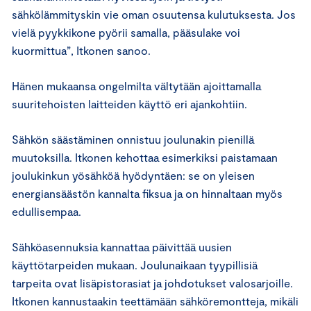
sähkölämmityskin vie oman osuutensa kulutuksesta. Jos
vielä pyykkikone pyörii samalla, pääsulake voi
kuormittua”, Itkonen sanoo.
Hänen mukaansa ongelmilta vältytään ajoittamalla
suuritehoisten laitteiden käyttö eri ajankohtiin.
Sähkön säästäminen onnistuu joulunakin pienillä
muutoksilla. Itkonen kehottaa esimerkiksi paistamaan
joulukinkun yösähköä hyödyntäen: se on yleisen
energiansäästön kannalta fiksua ja on hinnaltaan myös
edullisempaa.
Sähköasennuksia kannattaa päivittää uusien
käyttötarpeiden mukaan. Joulunaikaan tyypillisiä
tarpeita ovat lisäpistorasiat ja johdotukset valosarjoille.
Itkonen kannustaakin teettämään sähköremontteja, mikäli