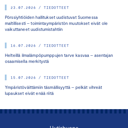
23.07.2026 / TIEDOTTEET
Pörssiyhtiöiden hallitukset uudistuvat Suomessa
maltillisesti – toimintaympäristön muutokset eivät ole
vaikuttaneet uudistumistahtiin
16.07.2026 / TIEDOTTEET
Helteillä ilmalämpöpumppujen tarve kasvaa – asentajan
osaamisella merkitystä
15.07.2026 / TIEDOTTEET
Ympäristöväittämiin täsmällisyyttä – pelkät vihreät
lupaukset eivät enää riitä
Uutishuone