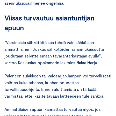
asennuksissa ilmenee ongelmia.
Viisas turvautuu asiantuntijan
apuun
”Varsinaisia sähkötöitä saa tehdä vain sähköalan
ammattilainen. Joskus sähkötöiden asianmukaisuutta
joudutaan selvittelemään tavarantarkastajan avulla”,
kertoo Keskuskauppakamarin lakimies
Raisa Harju
.
Palaneen sulakkeen tai valosarjan lampun voi turvallisesti
vaihtaa kuka tahansa, kunhan noudattaa
turvallisuusohjeita. Ennen aloittamista on tärkeää
varmistaa, ettei käsiteltävään laitteeseen tule sähköä.
Ammattilaisen apuun kannattaa turvautua myös, jos
valosarjat tarvitsevat lisäpistorasioita tai uusia