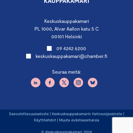
Keskuskauppakamari
PL 1000, Alvar Aallon katu 5 C
00101 Helsinki
09 4242 6200
keskuskauppakamari@chamber.fi
Seuraa meitä:
Saavutettavuusseloste
|
Keskuskauppakamarin tietosuojaseloste
|
Käyttöehdot
|
Muuta evästeasetuksia
© Keskuskauppakamari 2026