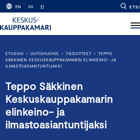
Skip
EN
SV
FI
ETSI
to
content
ETUSIVU
›
UUTISHUONE
›
TIEDOTTEET
›
TEPPO
SÄKKINEN KESKUSKAUPPAKAMARIN ELINKEINO- JA
ILMASTOASIANTUNTIJAKSI
Teppo Säkkinen
Keskuskauppakamarin
elinkeino- ja
ilmastoasiantuntijaksi