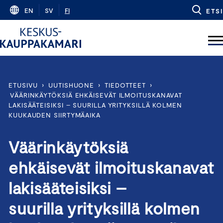
Skip
EN
SV
FI
ETSI
to
content
ETUSIVU
›
UUTISHUONE
›
TIEDOTTEET
›
VÄÄRINKÄYTÖKSIÄ EHKÄISEVÄT ILMOITUSKANAVAT
LAKISÄÄTEISIKSI – SUURILLA YRITYKSILLÄ KOLMEN
KUUKAUDEN SIIRTYMÄAIKA
Väärinkäytöksiä
ehkäisevät ilmoituskanavat
lakisääteisiksi –
suurilla yrityksillä kolmen