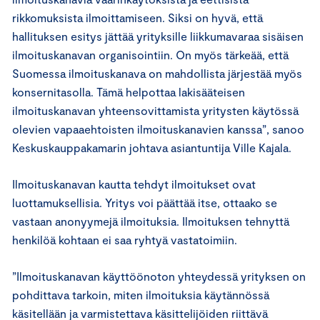
rikkomuksista ilmoittamiseen. Siksi on hyvä, että
hallituksen esitys jättää yrityksille liikkumavaraa sisäisen
ilmoituskanavan organisointiin. On myös tärkeää, että
Suomessa ilmoituskanava on mahdollista järjestää myös
konsernitasolla. Tämä helpottaa lakisääteisen
ilmoituskanavan yhteensovittamista yritysten käytössä
olevien vapaaehtoisten ilmoituskanavien kanssa”, sanoo
Keskuskauppakamarin johtava asiantuntija Ville Kajala.
Ilmoituskanavan kautta tehdyt ilmoitukset ovat
luottamuksellisia. Yritys voi päättää itse, ottaako se
vastaan anonyymejä ilmoituksia. Ilmoituksen tehnyttä
henkilöä kohtaan ei saa ryhtyä vastatoimiin.
”Ilmoituskanavan käyttöönoton yhteydessä yrityksen on
pohdittava tarkoin, miten ilmoituksia käytännössä
käsitellään ja varmistettava käsittelijöiden riittävä