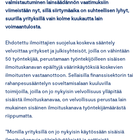
valmistautuminen lainsäädännön vaatimuksiin
viimeistään nyt, sillä siirtymäaika on suhteellisen lyhyt,
suurilla yrityksillä vain kolme kuukautta lain
voimaantulosta.
Ehdotettu ilmoittajien suojelua koskeva sääntely
velvoittaa yritykset ja julkisyhteisöt, joilla on vähintään
50 työntekijää, perustamaan työntekijöilleen sisäisen
ilmoituskanavan epäiltyjä väärinkäytöksiä koskevien
ilmoitusten vastaanottoon. Sellaisilla finanssisektorin tai
rahanpesusääntelyn soveltamisalaan kuuluvilla
toimijoilla, joilla on jo nykyisin velvollisuus ylläpitää
sisäistä ilmoituskanavaa, on velvollisuus perustaa lain
mukainen sisäinen ilmoituskanava työntekijämäärästä
riippumatta.
”Monilla yrityksillä on jo nykyisin käytössään sisäisiä
ilmoituskanavia väärinkäytöksistä ja eettisistä