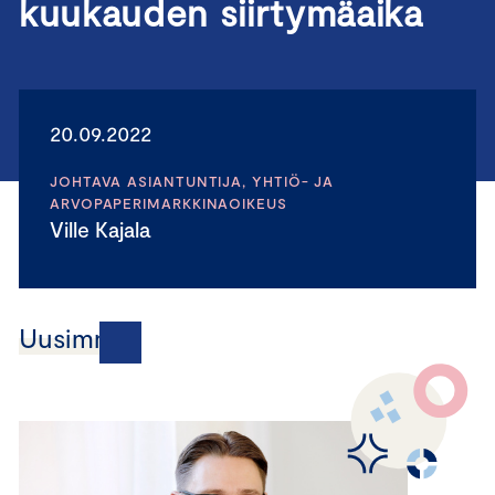
kuukauden siirtymäaika
20.09.2022
JOHTAVA ASIANTUNTIJA, YHTIÖ- JA
ARVOPAPERIMARKKINAOIKEUS
Ville Kajala
Uusimmat