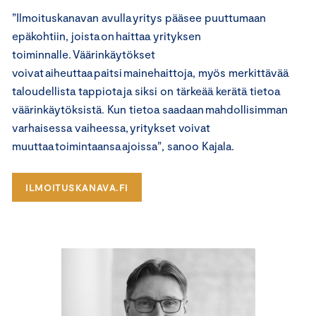
”Ilmoituskanavan avulla yritys pääsee puuttumaan
epäkohtiin, joista on haittaa yrityksen
toiminnalle. Väärinkäytökset
voivat aiheuttaa paitsi mainehaittoja, myös merkittävää
taloudellista tappiota ja siksi on tärkeää kerätä tietoa
väärinkäytöksistä. Kun tietoa saadaan mahdollisimman
varhaisessa vaiheessa, yritykset voivat
muuttaa toimintaansa ajoissa”, sanoo Kajala.
ILMOITUSKANAVA.FI