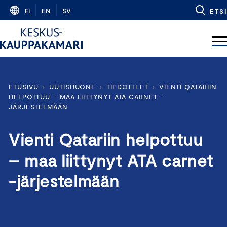
Skip
FI
EN
SV
ETSI
to
content
ETUSIVU
›
UUTISHUONE
›
TIEDOTTEET
›
VIENTI QATARIIN
HELPOTTUU – MAA LIITTYNYT ATA CARNET -
JÄRJESTELMÄÄN
Vienti Qatariin helpottuu
– maa liittynyt ATA carnet
-järjestelmään