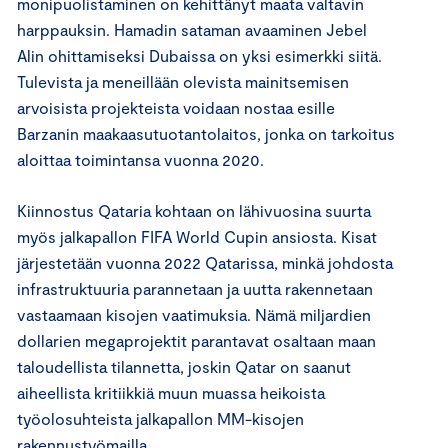
monipuolistaminen on kehittänyt maata valtavin
harppauksin. Hamadin sataman avaaminen Jebel
Alin ohittamiseksi Dubaissa on yksi esimerkki siitä.
Tulevista ja meneillään olevista mainitsemisen
arvoisista projekteista voidaan nostaa esille
Barzanin maakaasutuotanto­laitos, jonka on tarkoitus
aloittaa toimintansa vuonna 2020.
Kiinnostus Qataria kohtaan on lähivuosina suurta
myös jalkapallon FIFA World Cupin ansiosta. Kisat
järjestetään vuonna 2022 Qatarissa, minkä johdosta
infrastruktuuria parannetaan ja uutta rakennetaan
vastaamaan kisojen vaatimuksia. Nämä miljardien
dollarien megaprojektit parantavat osaltaan maan
taloudellista tilannetta, joskin Qatar on saanut
aiheellista kritiikkiä muun muassa heikoista
työolosuhteista jalkapallon MM-kisojen
rakennustyömailla.