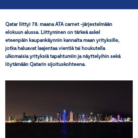
Qatar liittyi 78. maana ATA carnet -järjestelmään
elokuun alussa. Liittyminen on tärkeä askel
eteenpäin kaupankäynnin kannalta maan yrityksille,
jotka haluavat laajentaa vientiä tai hou­kutella
ulkomaisia yrityksiä tapahtumiin ja näyttelyihin sekä
löytämään Qatarin sijoituskohteena.