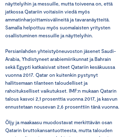
näyttelyihin ja messuille, mutta toiveena on, että
jatkossa Qatariin voitaisiin viedä myös
ammatinharjoittamisvälineitä ja tavaranäytteitä.
Samalla helpottuu myös suomalaisten yritysten
osallistuminen messuille ja näyttelyihin.
Persianlahden yhteistyöneuvoston jäsenet Saudi-
Arabia, Yhdistyneet arabiemiirikunnat ja Bahrain
sekä Egypti katkaisivat siteet Qatariin kesäkuussa
vuonna 2017. Qatar on kuitenkin pystynyt
hallitsemaan tilanteen taloudelliset ja
rahoitukselliset vaikutukset. IMF:n mukaan Qatarin
talous kasvoi 2,1 prosenttia vuonna 2017, ja kasvun
ennustetaan nousevan 2,6 prosenttiin tänä vuonna.
Öljy ja maakaasu muodostavat merkittävän osan
Qatarin bruttokansantuotteesta, mutta talouden