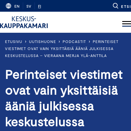
Skip
EN
SV
FI
ETSI
to
content
›
›
›
ETUSIVU
UUTISHUONE
PODCASTIT
PERINTEISET
VIESTIMET OVAT VAIN YKSITTÄISIÄ ÄÄNIÄ JULKISESSA
KESKUSTELUSSA – VIERAANA MERJA YLÄ-ANTTILA
Perinteiset viestimet
ovat vain yksittäisiä
ääniä julkisessa
keskustelussa