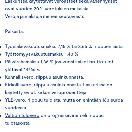
Laskurissa käytettävät veroasteet sekä vähennykset
ovat vuoden 2021 verotuksen mukaisia.
Veroja ja maksuja menee seuraavasti:
Palkasta:
Työeläkevakuutusmaksu 7,15 % tai 8,65 % riippuen iästä
Työttömyysvakuutusmaksu 1,40 %
Päivärahamaksu 1,36 % jos vuosittaiset bruttotulot
ylittävät 14766 €
Kunnallisvero, riippuu asuinkunnasta.
Kirkollisvero, riippuu asuinkunnasta. Laskurissa on
käytetty evlut. kirkon veroprosentteja.
YLE-vero, riippuu tuloista, mutta on enintään 163 euroa
vuodessa.
Valtion tulovero
on progressiivinen eli riippuu
tulotasosta.