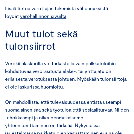
Lisää tietoa verottajan tekemistä vähennyksistä
löydät
verohallinnon sivuilta
.
Muut tulot sekä
tulonsiirrot
Verokiilalaskurilla voi tarkastella vain palkkatuloihin
kohdistuvaa verorasitusta eläke-, tai yrittäjätulon
erilaisesta verotuksesta johtuen. Myöskään tulonsiirtoja
ei ole laskurissa huomioitu.
On mahdollista, että tulevaisuudessa entistä useampi
suomalainen saa sekä työtuloa että sosiaaliturvaa. Niiden
tehokkaampi ja oikeudenmukaisempi
yhteensovittaminen on tärkeää. Nykyisessä
järjestelmässä palkkatulojen kasvattaminen ei aina ole