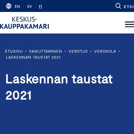
Skip
EN
SV
FI
ETSI
to
content
ETUSIVU
›
VAIKUTTAMINEN
›
VEROTUS
›
VEROKIILA
›
LASKENNAN TAUSTAT 2021
Laskennan taustat
2021