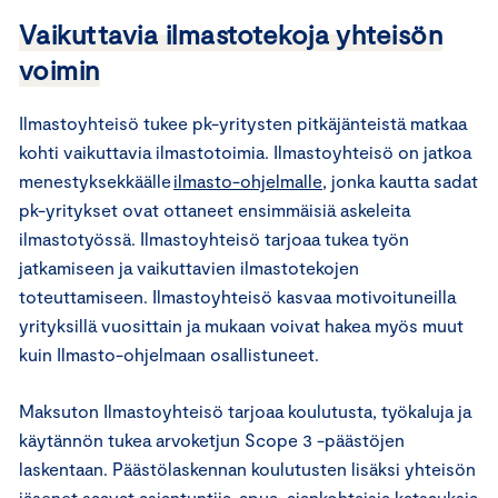
Vaikuttavia ilmastotekoja yhteisön
voimin
Ilmastoyhteisö tukee pk-yritysten pitkäjänteistä matkaa
kohti vaikuttavia ilmastotoimia. Ilmastoyhteisö on jatkoa
menestyksekkäälle
ilmasto-ohjelmalle
, jonka kautta sadat
pk-yritykset ovat ottaneet ensimmäisiä askeleita
ilmastotyössä. Ilmastoyhteisö tarjoaa tukea työn
jatkamiseen ja vaikuttavien ilmastotekojen
toteuttamiseen. Ilmastoyhteisö kasvaa motivoituneilla
yrityksillä vuosittain ja mukaan voivat hakea myös muut
kuin Ilmasto-ohjelmaan osallistuneet.
Maksuton Ilmastoyhteisö tarjoaa koulutusta, työkaluja ja
käytännön tukea arvoketjun Scope 3 -päästöjen
laskentaan. Päästölaskennan koulutusten lisäksi yhteisön
jäsenet saavat asiantuntija-apua, ajankohtaisia katsauksia