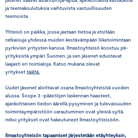
ja teemakoulutuksia vaihtuvista vastuullisuuden
teemoista.
Yhteisö on paikka, jossa jaetaan tietoa ja etsitään
ratkaisuja yhdessä muiden kestävämpään liiketoimintaan
pyrkivien yritysten kanssa. Ilmastoyhteisö koostuu pk-
yrityksistä ympäri Suomen, ja sen jäsenet edustavat
laajasti eri toimialoja. Katso mukana olevat
yritykset
täältä.
Uudet jäsenet aloittavat osana Ilmastoyhteisöä vuoden
alussa. Scope 3 -päästöjen laskennan haasteet,
ajankohtaisen tiedon äärellä pysyminen ja tulevaisuuden
toimintaympäristöön varautuminen ovat yleisiä syitä,
miksi yritykset ovat hakeutuneet Ilmastoyhteisöön.
Ilmastoyhteisön tapaamiset järjestetään etäyhteyksin,