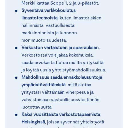
Merkki kattaa Scope 1, 2 ja 3-päästöt.
Syventävä verkkokoulutus
ilmastoteemoista
, kuten ilmastoriskien
hallinnasta, vastuullisesta
markkinoinnista ja luonnon
monimuotoisuudesta.
Verkoston vertaistuen ja sparrauksen.
Verkostossa voit jakaa kokemuksia,
saada arvokasta tietoa muilta yrityksiltä
ja löytää uusia yhteistyömahdollisuuksia.
Mahdollisuus saada ennakkolausuntoja
ympäristöväittämistä
, mikä auttaa
yritystäsi välttämään viherpesua ja
vahvistamaan vastuullisuusviestinnän
luotettavuutta.
Kaksi vuosittaista verkostotapaamista
Helsingissä
, joissa syvennät yhteistyötä