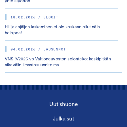
yhteistyöhön
18.02.2026 / BLOGIT
Hiilijalanjäljen laskeminen ei ole koskaan ollut näin
helppoa!
04.02.2026 / LAUSUNNOT
VNS 9/2025 vp Valtioneuvoston selonteko: keskipitkän
aikavälin ilmastosuunnitelma
Uutishuone
Julkaisut