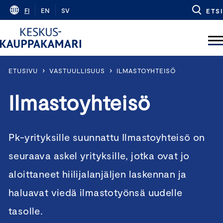
Skip
FI
EN
SV
ETSI
to
content
›
›
ETUSIVU
VASTUULLISUUS
ILMASTOYHTEISÖ
Ilmastoyhteisö
Pk-yrityksille suunnattu Ilmastoyhteisö on
seuraava askel yrityksille, jotka ovat jo
aloittaneet hiilijalanjäljen laskennan ja
haluavat viedä ilmastotyönsä uudelle
tasolle.