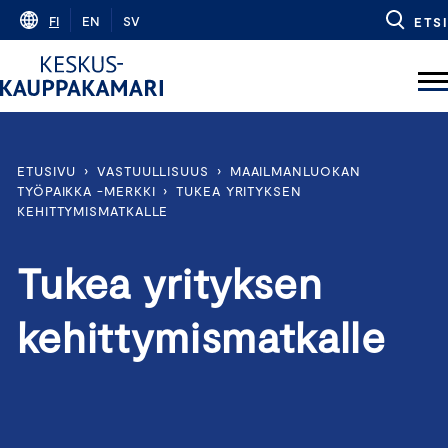
Skip
FI
EN
SV
ETSI
to
content
ETUSIVU
›
VASTUULLISUUS
›
MAAILMANLUOKAN
TYÖPAIKKA -MERKKI
›
TUKEA YRITYKSEN
KEHITTYMISMATKALLE
Tukea yrityksen
kehittymismatkalle