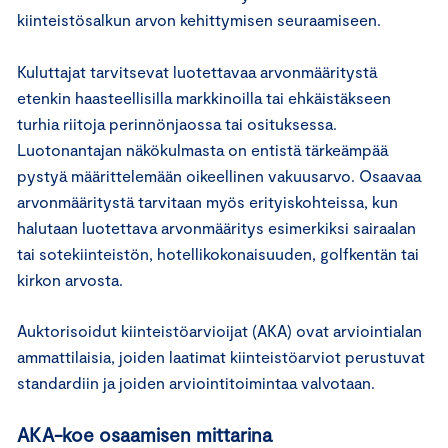
kiinteistösalkun arvon kehittymisen seuraamiseen.
Kuluttajat tarvitsevat luotettavaa arvonmääritystä
etenkin haasteellisilla markkinoilla tai ehkäistäkseen
turhia riitoja perinnönjaossa tai osituksessa.
Luotonantajan näkökulmasta on entistä tärkeämpää
pystyä määrittelemään oikeellinen vakuusarvo. Osaavaa
arvonmääritystä tarvitaan myös erityiskohteissa, kun
halutaan luotettava arvonmääritys esimerkiksi sairaalan
tai sotekiinteistön, hotellikokonaisuuden, golfkentän tai
kirkon arvosta.
Auktorisoidut kiinteistöarvioijat (AKA) ovat arviointialan
ammattilaisia, joiden laatimat kiinteistöarviot perustuvat
standardiin ja joiden arviointitoimintaa valvotaan.
AKA-koe osaamisen mittarina