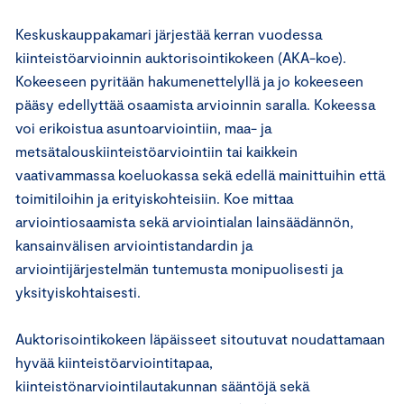
Keskuskauppakamari järjestää kerran vuodessa
kiinteistöarvioinnin auktorisointikokeen (AKA-koe).
Kokeeseen pyritään hakumenettelyllä ja jo kokeeseen
pääsy edellyttää osaamista arvioinnin saralla. Kokeessa
voi erikoistua asuntoarviointiin, maa- ja
metsätalouskiinteistöarviointiin tai kaikkein
vaativammassa koeluokassa sekä edellä mainittuihin että
toimitiloihin ja erityiskohteisiin. Koe mittaa
arviointiosaamista sekä arviointialan lainsäädännön,
kansainvälisen arviointistandardin ja
arviointijärjestelmän tuntemusta monipuolisesti ja
yksityiskohtaisesti.
Auktorisointikokeen läpäisseet sitoutuvat noudattamaan
hyvää kiinteistöarviointitapaa,
kiinteistönarviointilautakunnan sääntöjä sekä