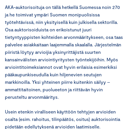
AKA-auktorisoituja on tällä hetkellä Suomessa noin 270
ja he toimivat ympäri Suomen monipuolisissa
työtehtävissä, niin yksityisellä kuin julkisella sektorilla.
Osa auktorisoiduista on erikoistunut juuri
tietyntyyppisten kohteiden arvonmääritykseen, osa taas
palvelee asiakkaitaan laajemmalla skaalalla. Järjestelmän
piiristä löytyy arvioijia yksinyrittäjistä suurten
kansainvälisten arviointiyritysten työntekijöihin. Myös
arviointitoimeksiannot ovat hyvin erilaisia esimerkiksi
pääkaupunkiseudulla kuin hiljenevien seutujen
markkinoilla. Yksi yhteinen piirre kuitenkin säilyy –
ammattitaitoinen, puolueeton ja riittävän hyvin
perusteltu arvonmääritys.
Usein etenkin viralliseen käyttöön tehtyjen arvioiden
osalta (esim. rahoitus, tilinpäätös, ositus) auktorisointia
pidetään edellytyksenä arvioiden laatimiselle.