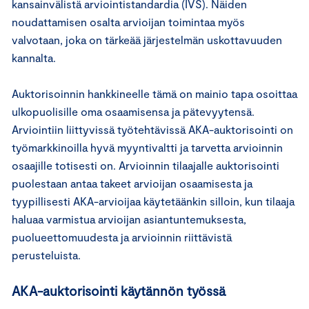
kansainvälistä arviointistandardia (IVS). Näiden
noudattamisen osalta arvioijan toimintaa myös
valvotaan, joka on tärkeää järjestelmän uskottavuuden
kannalta.
Auktorisoinnin hankkineelle tämä on mainio tapa osoittaa
ulkopuolisille oma osaamisensa ja pätevyytensä.
Arviointiin liittyvissä työtehtävissä AKA-auktorisointi on
työmarkkinoilla hyvä myyntivaltti ja tarvetta arvioinnin
osaajille totisesti on. Arvioinnin tilaajalle auktorisointi
puolestaan antaa takeet arvioijan osaamisesta ja
tyypillisesti AKA-arvioijaa käytetäänkin silloin, kun tilaaja
haluaa varmistua arvioijan asiantuntemuksesta,
puolueettomuudesta ja arvioinnin riittävistä
perusteluista.
AKA-auktorisointi käytännön työssä