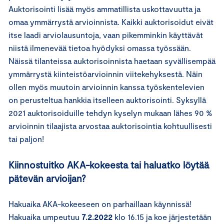
Auktorisointi lisää myös ammatillista uskottavuutta ja
omaa ymmärrystä arvioinnista. Kaikki auktorisoidut eivät
itse laadi arviolausuntoja, vaan pikemminkin käyttävät
niistä ilmenevää tietoa hyödyksi omassa työssään.
Näissä tilanteissa auktorisoinnista haetaan syvällisempää
ymmärrystä kiinteistöarvioinnin viitekehyksestä. Näin
ollen myös muutoin arvioinnin kanssa työskentelevien
on perusteltua hankkia itselleen auktorisointi. Syksyllä
2021 auktorisoiduille tehdyn kyselyn mukaan lähes 90 %
arvioinnin tilaajista arvostaa auktorisointia kohtuullisesti
tai paljon!
Kiinnostuitko AKA-kokeesta tai haluatko löytää
pätevän arvioijan?
Hakuaika AKA-kokeeseen on parhaillaan käynnissä!
Hakuaika umpeutuu
7.2.2022
klo 16.15 ja koe järjestetään