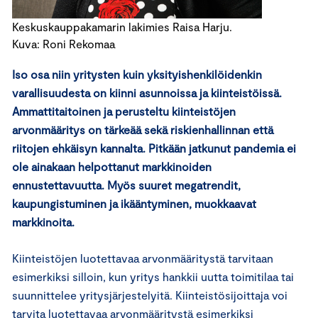
Keskuskauppakamarin lakimies Raisa Harju.
Kuva: Roni Rekomaa
Iso osa niin yritysten kuin yksityishenkilöidenkin
varallisuudesta on kiinni asunnoissa ja kiinteistöissä.
Ammattitaitoinen ja perusteltu kiinteistöjen
arvonmääritys on tärkeää sekä riskienhallinnan että
riitojen ehkäisyn kannalta. Pitkään jatkunut pandemia ei
ole ainakaan helpottanut markkinoiden
ennustettavuutta. Myös suuret megatrendit,
kaupungistuminen ja ikääntyminen, muokkaavat
markkinoita.
Kiinteistöjen luotettavaa arvonmääritystä tarvitaan
esimerkiksi silloin, kun yritys hankkii uutta toimitilaa tai
suunnittelee yritysjärjestelyitä. Kiinteistösijoittaja voi
tarvita luotettavaa arvonmääritystä esimerkiksi