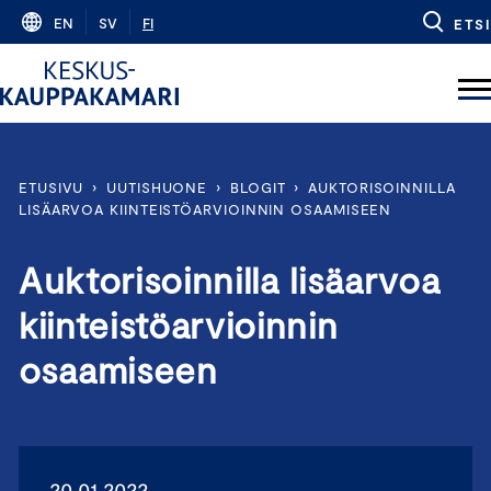
Skip
EN
SV
FI
ETSI
to
content
ETUSIVU
›
UUTISHUONE
›
BLOGIT
›
AUKTORISOINNILLA
LISÄARVOA KIINTEISTÖARVIOINNIN OSAAMISEEN
Auktorisoinnilla lisäarvoa
kiinteistöarvioinnin
osaamiseen
20.01.2022