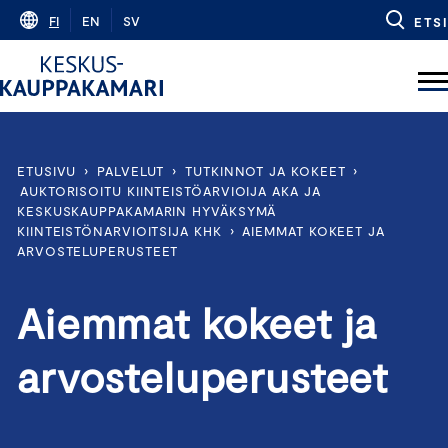
Skip
FI
EN
SV
ETSI
to
content
ETUSIVU
›
PALVELUT
›
TUTKINNOT JA KOKEET
›
AUKTORISOITU KIINTEISTÖARVIOIJA AKA JA
KESKUSKAUPPAKAMARIN HYVÄKSYMÄ
KIINTEISTÖNARVIOITSIJA KHK
›
AIEMMAT KOKEET JA
ARVOSTELUPERUSTEET
Aiemmat kokeet ja
arvosteluperusteet