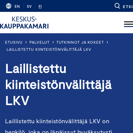
Skip
EN
SV
FI
ETSI
to
content
›
›
›
ETUSIVU
PALVELUT
TUTKINNOT JA KOKEET
LAILLISTETTU KIINTEISTÖNVÄLITTÄJÄ LKV
Laillistettu
kiinteistönvälittäjä
LKV
Laillistettu kiinteistönvälittäjä LKV on
henkilö, joka on läpäissyt hyväksytysti