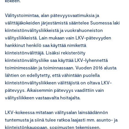
kokeen.
Välitystoimintaa, alan pätevyysvaatimuksia ja
välittäjäkokeiden järjestämistä sääntelee Suomessa laki
kiinteistönvälitysliikkeistä ja vuokrahuoneiston
välitysliikkeistä. Lain mukaan vain LKV-pätevyyden
hankkinut henkilö saa käyttää nimikettä
kiinteistönvälittäjä. Lisäksi rekisteröity
kiinteistönvälitysliike saa käyttää LKV-lyhennettä
toiminimessään ja toiminnassaan. Vuoden 2016 alusta
lähtien on edellytetty, että vähintään puolella
kiinteistönvälitysliikkeen välittäjistä on oltava LKV-
pätevyys. Aikaisemmin pätevyys vaadittiin vain
välitysliikkeen vastaavalta hoitajalta.
LKV-kokeessa mitataan välitysalan lainsäädännön
tuntemusta ja siinä tulee ratkoa laajasti mm. asunto- ja
kiinteistönkauppaan, sopimusten tekemiseen,