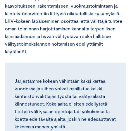
kaavoitukseen, rakentamiseen, vuokraustoimintaan ja
kiinteistönarviointiin liittyviä oikeudellisia kysymyksiä.
LKV-kokeen läpäiseminen osoittaa, että välittäjä tuntee
oman toiminnan harjoittamisen kannalta tarpeellisen
lainsäädännön ja hyvän välitystavan sekä hallitsee
välitystoimeksiannon hoitamisen edellyttämät
käytännöt.
Järjestämme kokeen vähintään kaksi kertaa
vuodessa ja siihen voivat osallistua kaikki
kiinteistönvälittäjän työstä tai välitysalasta
kiinnostuneet. Kokelaalta ei siten edellytetä
tiettyjä välitysalan opintoja tai työkokemusta
koetta edeltävältä ajalta, joskin ne edesauttavat
kokeessa menestymistä.