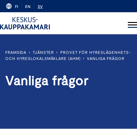
Skip
FI
EN
SV
to
content
FRAMSIDA
›
TJÄNSTER
›
PROVET FÖR HYRESLÄGENHETS-
OCH HYRESLOKALSMÄKLARE (AHM)
›
VANLIGA FRÅGOR
Vanliga frågor