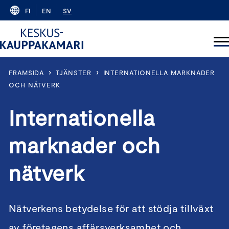
Skip
FI
EN
SV
to
content
›
›
FRAMSIDA
TJÄNSTER
INTERNATIONELLA MARKNADER
OCH NÄTVERK
Internationella
marknader och
nätverk
Nätverkens betydelse för att stödja tillväxt
av företagens affärsverksamhet och