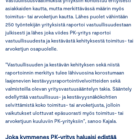
Vastuullisuusvaatimuksia yrityksiin kohdistuu erityisesti
asiakkaiden kautta, mutta merkittävässä määrin myös
toimitus- tai arvoketjun kautta. Lähes puolet vähintään
250 työntekijän yrityksistä raportoi vastuullisuudestaan
julkisesti ja lähes joka viides PK-yritys raportoi
vastuullisuudesta ja kestävästä kehityksestä toimitus- tai
arvoketjun osapuolelle.
”Vastuullisuuden ja kestävän kehityksen sekä niistä
raportoinnin merkitys tulee lähivuosina korostumaan
laajenevien kestävyysraportointivelvoitteiden sekä
valmisteilla olevan yritysvastuusääntelyn takia. Sääntely
edellyttää vastuullisuus- ja kestävyysnäkökohtien
selvittämistä koko toimitus- tai arvoketjusta, jolloin
vaikutukset ulottuvat epäsuorasti myös toimitus- tai
arvoketjuun kuuluviin PK-yrityksiin”, sanoo Kajala.
Joka kymmenes PK-yritys haluaisi edistää