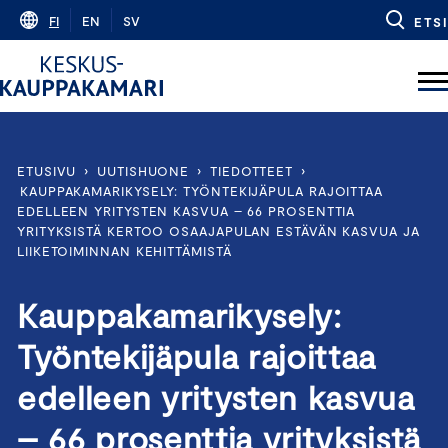
Skip
FI
EN
SV
ETSI
to
content
ETUSIVU
›
UUTISHUONE
›
TIEDOTTEET
›
KAUPPAKAMARIKYSELY: TYÖNTEKIJÄPULA RAJOITTAA
EDELLEEN YRITYSTEN KASVUA – 66 PROSENTTIA
YRITYKSISTÄ KERTOO OSAAJAPULAN ESTÄVÄN KASVUA JA
LIIKETOIMINNAN KEHITTÄMISTÄ
Kauppakamarikysely:
Työntekijäpula rajoittaa
edelleen yritysten kasvua
– 66 prosenttia yrityksistä