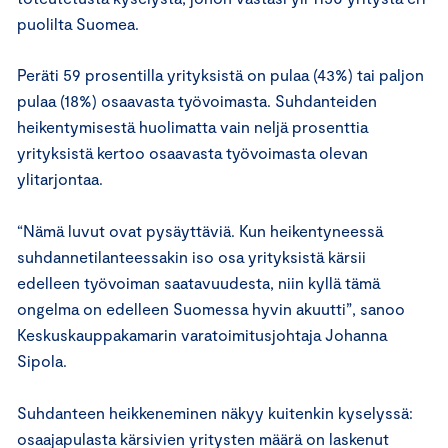
puolilta Suomea.
Peräti 59 prosentilla yrityksistä on pulaa (43%) tai paljon
pulaa (18%) osaavasta työvoimasta. Suhdanteiden
heikentymisestä huolimatta vain neljä prosenttia
yrityksistä kertoo osaavasta työvoimasta olevan
ylitarjontaa.
“Nämä luvut ovat pysäyttäviä. Kun heikentyneessä
suhdannetilanteessakin iso osa yrityksistä kärsii
edelleen työvoiman saatavuudesta, niin kyllä tämä
ongelma on edelleen Suomessa hyvin akuutti”, sanoo
Keskuskauppakamarin varatoimitusjohtaja Johanna
Sipola.
Suhdanteen heikkeneminen näkyy kuitenkin kyselyssä:
osaajapulasta kärsivien yritysten määrä on laskenut