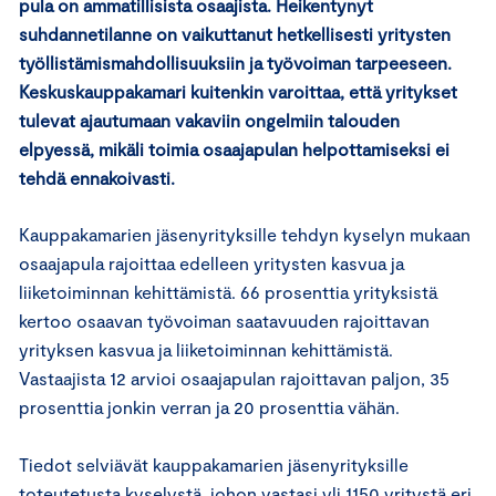
pula on ammatillisista osaajista. Heikentynyt
suhdannetilanne on vaikuttanut hetkellisesti yritysten
työllistämismahdollisuuksiin ja työvoiman tarpeeseen.
Keskuskauppakamari kuitenkin varoittaa, että yritykset
tulevat ajautumaan vakaviin ongelmiin talouden
elpyessä, mikäli toimia osaajapulan helpottamiseksi ei
tehdä ennakoivasti.
Kauppakamarien jäsenyrityksille tehdyn kyselyn mukaan
osaajapula rajoittaa edelleen yritysten kasvua ja
liiketoiminnan kehittämistä. 66 prosenttia yrityksistä
kertoo osaavan työvoiman saatavuuden rajoittavan
yrityksen kasvua ja liiketoiminnan kehittämistä.
Vastaajista 12 arvioi osaajapulan rajoittavan paljon, 35
prosenttia jonkin verran ja 20 prosenttia vähän.
Tiedot selviävät kauppakamarien jäsenyrityksille
toteutetusta kyselystä, johon vastasi yli 1150 yritystä eri