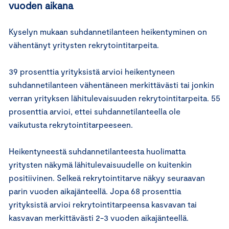
vuoden aikana
Kyselyn mukaan suhdannetilanteen heikentyminen on
vähentänyt yritysten rekrytointitarpeita.
39 prosenttia yrityksistä arvioi heikentyneen
suhdannetilanteen vähentäneen merkittävästi tai jonkin
verran yrityksen lähitulevaisuuden rekrytointitarpeita. 55
prosenttia arvioi, ettei suhdannetilanteella ole
vaikutusta rekrytointitarpeeseen.
Heikentyneestä suhdannetilanteesta huolimatta
yritysten näkymä lähitulevaisuudelle on kuitenkin
positiivinen. Selkeä rekrytointitarve näkyy seuraavan
parin vuoden aikajänteellä. Jopa 68 prosenttia
yrityksistä arvioi rekrytointitarpeensa kasvavan tai
kasvavan merkittävästi 2-3 vuoden aikajänteellä.