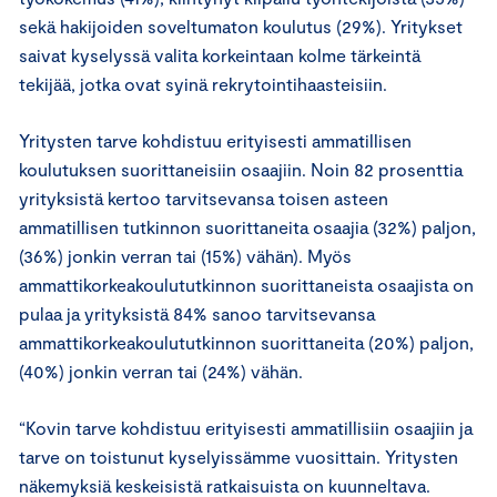
sekä hakijoiden soveltumaton koulutus (29%). Yritykset
saivat kyselyssä valita korkeintaan kolme tärkeintä
tekijää, jotka ovat syinä rekrytointihaasteisiin.
Yritysten tarve kohdistuu erityisesti ammatillisen
koulutuksen suorittaneisiin osaajiin. Noin 82 prosenttia
yrityksistä kertoo tarvitsevansa toisen asteen
ammatillisen tutkinnon suorittaneita osaajia (32%) paljon,
(36%) jonkin verran tai (15%) vähän). Myös
ammattikorkeakoulututkinnon suorittaneista osaajista on
pulaa ja yrityksistä 84% sanoo tarvitsevansa
ammattikorkeakoulututkinnon suorittaneita (20%) paljon,
(40%) jonkin verran tai (24%) vähän.
“Kovin tarve kohdistuu erityisesti ammatillisiin osaajiin ja
tarve on toistunut kyselyissämme vuosittain. Yritysten
näkemyksiä keskeisistä ratkaisuista on kuunneltava.