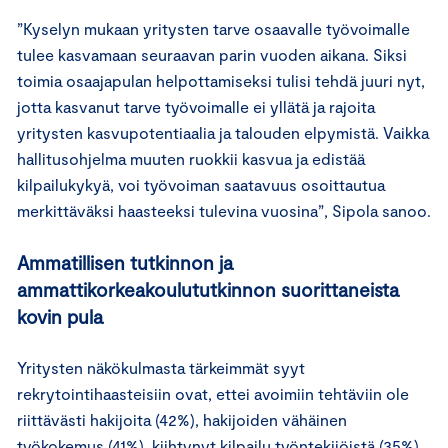
”Kyselyn mukaan yritysten tarve osaavalle työvoimalle
tulee kasvamaan seuraavan parin vuoden aikana. Siksi
toimia osaajapulan helpottamiseksi tulisi tehdä juuri nyt,
jotta kasvanut tarve työvoimalle ei yllätä ja rajoita
yritysten kasvupotentiaalia ja talouden elpymistä. Vaikka
hallitusohjelma muuten ruokkii kasvua ja edistää
kilpailukykyä, voi työvoiman saatavuus osoittautua
merkittäväksi haasteeksi tulevina vuosina”, Sipola sanoo.
Ammatillisen tutkinnon ja
ammattikorkeakoulututkinnon suorittaneista
kovin pula
Yritysten näkökulmasta tärkeimmät syyt
rekrytointihaasteisiin ovat, ettei avoimiin tehtäviin ole
riittävästi hakijoita (42%), hakijoiden vähäinen
työkokemus (41%), kiihtynyt kilpailu työntekijöistä (35%)