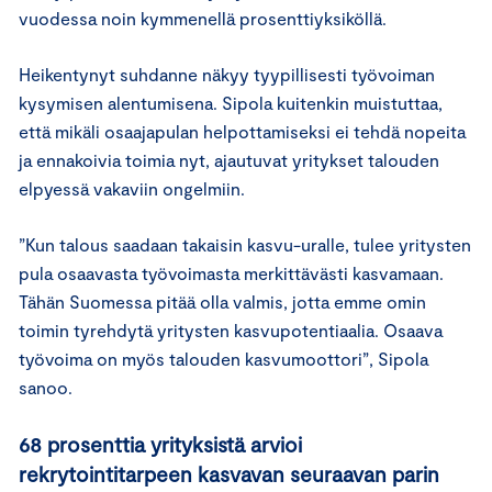
vuodessa noin kymmenellä prosenttiyksiköllä.
Heikentynyt suhdanne näkyy tyypillisesti työvoiman
kysymisen alentumisena. Sipola kuitenkin muistuttaa,
että mikäli osaajapulan helpottamiseksi ei tehdä nopeita
ja ennakoivia toimia nyt, ajautuvat yritykset talouden
elpyessä vakaviin ongelmiin.
”Kun talous saadaan takaisin kasvu-uralle, tulee yritysten
pula osaavasta työvoimasta merkittävästi kasvamaan.
Tähän Suomessa pitää olla valmis, jotta emme omin
toimin tyrehdytä yritysten kasvupotentiaalia. Osaava
työvoima on myös talouden kasvumoottori”, Sipola
sanoo.
68 prosenttia yrityksistä arvioi
rekrytointitarpeen kasvavan seuraavan parin