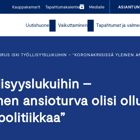
Kauppakamarit
Tapahtumakalenteri
Medialle
ASIANTUN
Uutishuone
Vaikuttaminen
Tapahtumat ja valme
RUS ISKI TYÖLLISYYSLUKUIHIN – “KORONAKRIISISSÄ YLEINEN A
lisyyslukuihin –
nen ansioturva olisi oll
litiikkaa”