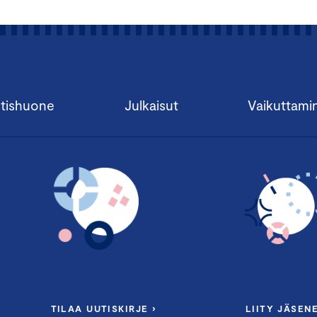
tishuone
Julkaisut
Vaikuttami
TILAA UUTISKIRJE ›
LIITY JÄSENE