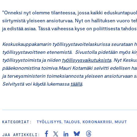
”Onneksi nyt olemme tilanteessa, jossa kaikki eduskuntapuo
siirtymistä yleiseen ansioturvaa. Nyt on hallituksen vuoro t
ja edistää asiaa. Tässä vaiheessa kyse on poliittisesta tahdos
Keskuskauppakamarin työllisyystavoitelaskurissa seurataan h
työllisyystavoitteen etenemistä. Sivustolla pidetään myös ki
työllisyystoimista ja niiden
työllisyysvaikutuksista
. Nyt Kesk
pääekonomistina toimiva Mauri Kotamäki selvitti edellisen hal
ja terveysministerin toimeksiannosta yleiseen ansioturvaan s
Selvitystä voi käydä lukemassa
täällä
.
KATEGORIAT:
TYÖLLISYYS, TALOUS, KORONAKRIISI, MUUT
JAA ARTIKKELI: