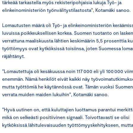
tärkeää tarkastella myös rekisteripohjaisia lukuja Työ- ja
elinkeinoministeriön työnvälitystilastosta”, Kotamäki sanoo.
Lomautusten määrä oli Työ- ja elinkeinoministeriön keräämiss
luvuissa poikkeuksellisen korkea. Suomen tuotanto on laske
verrattuna maaliskuusta lähtien keskimäärin 5,5 prosenttia k
työttömyys ovat kytköksissä toisiinsa, joten Suomessa lom
räjähtänyt.
”Lomautettuja oli kesäkuussa noin 117 000 eli yli 100 000 vi
enemmän. Nämä henkilöt eivät kaikki näy työvoimatutkimukse
mutta työttömiä he käytännössä ovat. Tämän vuoksi Suomen l
verrata muiden maiden lukuihin”, Kotamäki sanoo.
”Hyvä uutinen on, että kuluttajien luottamus parantui merkit
mikä on selkeästi positiivinen signaali. Toivottavasti se olisi
kytköksissä lähitulevaisuuden työttömyyskehitykseen, mutta 