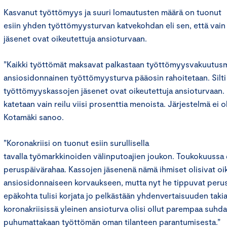
Kasvanut työttömyys ja suuri lomautusten määrä on tuonut
esiin yhden työttömyysturvan katvekohdan eli sen, että vai
jäsenet ovat oikeutettuja ansioturvaan.
”Kaikki työttömät maksavat palkastaan työttömyysvakuutusma
ansiosidonnainen työttömyysturva pääosin rahoitetaan. Silti
työttömyyskassojen jäsenet ovat oikeutettuja ansioturvaan.
katetaan vain reilu viisi prosenttia menoista. Järjestelmä ei o
Kotamäki sanoo.
”Koronakriisi on tuonut esiin surullisella
tavalla työmarkkinoiden välinputoajien joukon. Toukokuussa 
peruspäivärahaa. Kassojen jäsenenä nämä ihmiset olisivat oi
ansiosidonnaiseen korvaukseen, mutta nyt he tippuvat perus
epäkohta tulisi korjata jo pelkästään yhdenvertaisuuden taki
koronakriisissä yleinen ansioturva olisi ollut parempaa suhda
puhumattakaan työttömän oman tilanteen parantumisesta.”