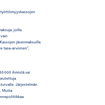
n työttömyyskassojen
ksuja, joilla
 vain
 Kassojen jäsenmaksuilla
le tasa-arvoinen”,
65 000 ihmistä sai
keutettuja
turvalle. Järjestelmän
a. Mutta
nnepolitiikkaa