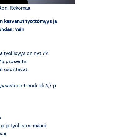
 Roni Rekomaa
an
k
asvanut työttömyys ja
ohdan: vain
tä työllisyys on nyt 79
 75 prosentin
t osoittavat,
ysasteen trendi oli 6,7 p
n
a ja työllisten määrä
avan