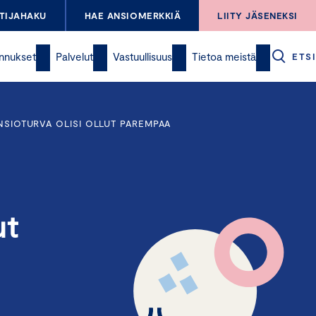
TIJAHAKU
HAE ANSIOMERKKIÄ
LIITY JÄSENEKSI
nnukset
Palvelut
Vastuullisuus
Tietoa meistä
ETSI
NSIOTURVA OLISI OLLUT PAREMPAA
ut