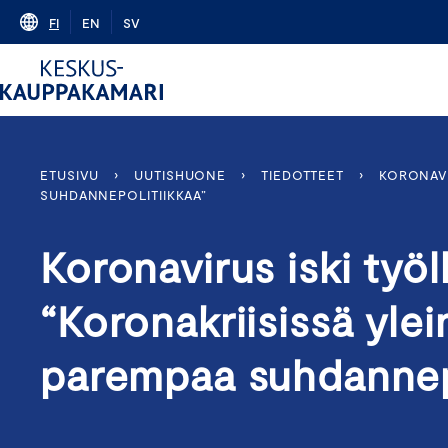
Skip
FI
EN
SV
to
content
ETUSIVU
›
UUTISHUONE
›
TIEDOTTEET
›
KORONAVI
SUHDANNEPOLITIIKKAA”
Koronavirus iski työl
“Koronakriisissä ylei
parempaa suhdannepo