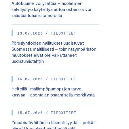
Autokuume voi yllättää – huolellinen
selvitystyö käytettyä autoa ostaessa voi
säästää tuhansilta euroilta
23.07.2026 / TIEDOTTEET
Pörssiyhtiöiden hallitukset uudistuvat
Suomessa maltillisesti – toimintaympäristön
muutokset eivät ole vaikuttaneet
uudistumistahtiin
16.07.2026 / TIEDOTTEET
Helteillä ilmalämpöpumppujen tarve
kasvaa – asentajan osaamisella merkitystä
15.07.2026 / TIEDOTTEET
Ympäristöväittämiin täsmällisyyttä – pelkät
vihreät lupaukset eivät enää riitä