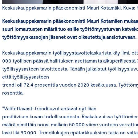
Keskuskauppakamarin pääekonomisti Mauri Kotamäki. Kuva:
Keskuskauppakamarin pääekonomisti Mauri
Kotamä
en muka
suuri lomautusten määrä tuo esille työttömyysturvan katvek
työttömyyskassojen jäsenet ovat oikeutettuja ansioturvaan.
Keskuskauppakamarin
työllisyystavoitelaskurista
käy ilmi, et
000 työllisen päässä hallituksen asettamasta alkuperäisestä
työllisyysasteen tavoitteesta. Tänään
julkaistut
työllisyysluvu
että työllisyysasteen
trendi oli 72,4 prosenttia vuoden 2020 kesäkuussa. Työttömy
rosenttia.
”Valitettavasti trendiluvut antavat nyt liian
positiivisen kuvan todellisuudesta. Raakaluvuissa työttömie
määrä nimittäin nousi melkein 50 000 viime vuoteen verrattun
laski liki 90 000. Trendilukujen epätarkkuuksien takia on valt