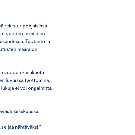
ä rekisteripohjaisissa
nut vuoden takaiseen
uukaudessa. Tuotanto ja
autusten määrä on
ime vuoden kesäkuuta
n luvuissa työttöminä,
ukuja ei voi ongelmitta
tävästi kesäkuussa,
se jää nähtäväksi.”