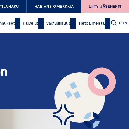
TIJAHAKU
HAE ANSIOMERKKIÄ
LIITY JÄSENEKSI
nnukset
Palvelut
Vastuullisuus
Tietoa meistä
ETSI
en