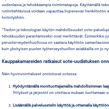
uudenlaisia ja tehokkaampia toimintatapoja. Käyttämällä teko
rutiinitehtävissä voidaan vapauttaa hupenevan henkilöstön ai
hoitotyöhön.
“Tiedon ja teknologian käytön mahdollisuudet sote-palveluj
tehokkuuden parantamiseksi ovat merkittävät. Esimerkiksi ju
perusterveydenhuollossa on saatava käyttöön samantasoiset 
kuin yksityisen puolen työterveyshuollon asiakkailla on jo ny
Kauppakamareiden ratkaisut sote-uudistuksen onn
Näin hyvinvointialueet onnistuvat sotessa:
Hyödyntämällä monituottajamallia mahdollisimman laaj
Yritykset ja järjestöt on otettava mukaan tuottamaan s
Lisäämällä palvelusetelin käyttöä ja ottamalla käyttöö