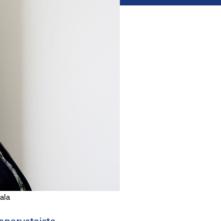
ala
sperusteista