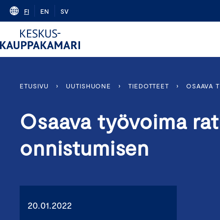
Skip
FI
EN
SV
to
content
ETUSIVU
›
UUTISHUONE
›
TIEDOTTEET
›
OSAAVA T
Osaava työvoima rat
onnistumisen
20.01.2022