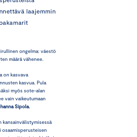
ynnettävä laajemmin
ppakamarit
rullinen ongelma: väestö
isten määrä vähenee.
lla on kasvava
annusten kasvua. Pula
isäksi myös sote-alan
ulee vain vaikeutumaan
hanna Sipola.
n kansainvälistymisessä
si osaamisperusteisen