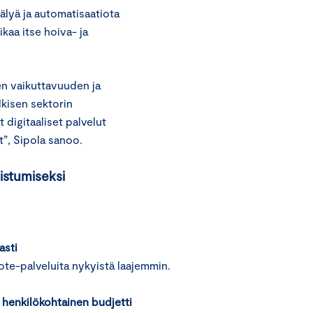
älyä ja automatisaatiota
kaa itse hoiva- ja
en vaikuttavuuden ja
lkisen sektorin
digitaaliset palvelut
t”, Sipola sanoo.
istumiseksi
asti
ote-palveluita nykyistä laajemmin.
n henkilökohtainen budjetti