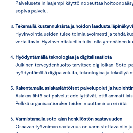
Palvelusetelin laajempi käyttö nopeuttaa hoitoonpääsyä
sopiva palvelu.
Tekemällä kustannuksista ja hoidon laadusta läpinäkyviä
Hyvinvointialueiden tulee toimia avoimesti ja tehdä ku
vertailtavia. Hyvinvointialueilla tulisi olla yhtenäinen 
Hyödyntämällä teknologiaa ja digitalisaatiota
Julkinen terveydenhuolto tarvitsee digiloikan. Sote-pa
hyödyntämällä digipalveluita, teknologiaa ja tekoälyä 
Rakentamalla asiakaslähtöiset palvelupolut ja huolehtim
Asiakaslähtöiset palvelut edellyttävät, että ammattila
Pelkkä organisaatiorakenteiden muuttaminen ei riitä.
Varmistamalla sote-alan henkilöstön saatavuuden
Osaavan työvoiman saatavuus on varmistettava niin julki