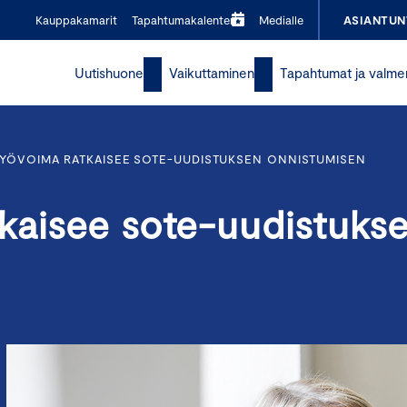
Kauppakamarit
Tapahtumakalenteri
Medialle
ASIANTUN
Uutishuone
Vaikuttaminen
Tapahtumat ja valme
YÖVOIMA RATKAISEE SOTE-UUDISTUKSEN ONNISTUMISEN
kaisee sote-uudistuks