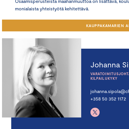
Osaamisperusteista maahanmuuttoa on lisättävä, koulut
monialaista yhteistyötä kehitettävä.
KAUPPAKAMARIEN A
Johanna Si
VARATOIMITUSJOHTA
KILPAILUKYKY
johanna.sipola@ch
+358 50 352 1172