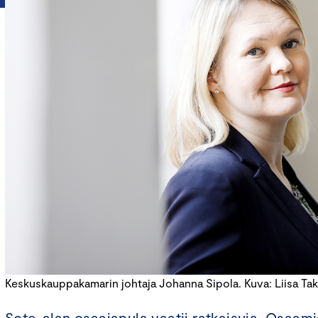
Keskuskauppakamarin johtaja Johanna Sipola. Kuva: Liisa Tak
Sote-alan osaajapula vaatii ratkaisuja. Osaami