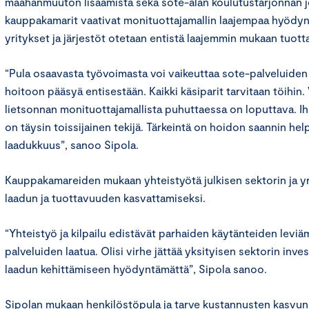
maahanmuuton lisäämistä sekä sote-alan koulutustarjonnan jo
kauppakamarit vaativat monituottajamallin laajempaa hyödynt
yritykset ja järjestöt otetaan entistä laajemmin mukaan tuot
“Pula osaavasta työvoimasta voi vaikeuttaa sote-palveluiden 
hoitoon pääsyä entisestään. Kaikki käsiparit tarvitaan töihin
lietsonnan monituottajamallista puhuttaessa on loputtava. Ihm
on täysin toissijainen tekijä. Tärkeintä on hoidon saannin he
laadukkuus”, sanoo Sipola.
Kauppakamareiden mukaan yhteistyötä julkisen sektorin ja yrit
laadun ja tuottavuuden kasvattamiseksi.
“Yhteistyö ja kilpailu edistävät parhaiden käytänteiden leviä
palveluiden laatua. Olisi virhe jättää yksityisen sektorin inve
laadun kehittämiseen hyödyntämättä”, Sipola sanoo.
Sipolan mukaan henkilöstöpula ja tarve kustannusten kasvun h