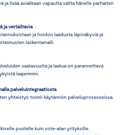
 ja lisää asiakkaan vapautta valita hänelle parhaiten
 ja vertailtavia
stannuksistaan ja hoidon laadusta läpinäkyviä ja
kustannusten laskentamalli.
lveluiden saatavuutta ja laatua on parannettava
nykyistä laajemmin.
alla palveluintegraatiosta
isten yhteistyö toimii käytännön palveluprosesseissa.
selle puolelle kuin sote-alan yrityksille.