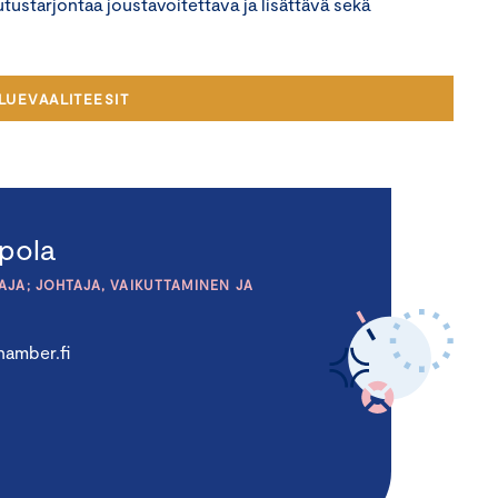
ustarjontaa joustavoitettava ja lisättävä sekä
LUEVAALITEESIT
pola
JA; JOHTAJA, VAIKUTTAMINEN JA
amber.fi