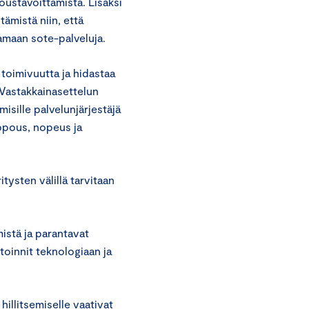
ustavoittamista. Lisäksi
ämistä niin, että
tamaan sote-palveluja.
toimivuutta ja hidastaa
. Vastakkainasettelun
isille palvelunjärjestäjä
lppous, nopeus ja
ysten välillä tarvitaan
mistä ja parantavat
stoinnit teknologiaan ja
illitsemiselle vaativat