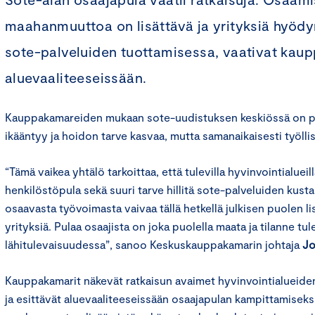
maahanmuuttoa on lisättävä ja yrityksiä hyöd
sote-palveluiden tuottamisessa, vaativat kau
aluevaaliteeseissään.
Kauppakamareiden mukaan sote-uudistuksen keskiössä on pi
ikääntyy ja hoidon tarve kasvaa, mutta samanaikaisesti työll
“Tämä vaikea yhtälö tarkoittaa, että tulevilla hyvinvointialuei
henkilöstöpula sekä suuri tarve hillitä sote-palveluiden kust
osaavasta työvoimasta vaivaa tällä hetkellä julkisen puolen l
yrityksiä. Pulaa osaajista on joka puolella maata ja tilanne t
lähitulevaisuudessa”, sanoo Keskuskauppakamarin johtaja
Jo
Kauppakamarit näkevät ratkaisun avaimet hyvinvointialueide
ja esittävät aluevaaliteeseissään osaajapulan kampittamisek