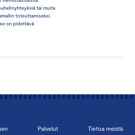
puhelinyhteyksiä tai muita
amallin toteuttamiseksi.
tse on pidettävä
nen
Palvelut
Tietoa meistä