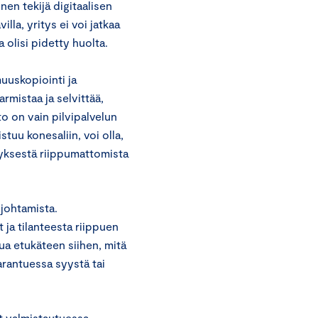
en tekijä digitaalisen
illa, yritys ei voi jatkaa
ta olisi pidetty huolta.
uuskopiointi ja
rmistaa ja selvittää,
o on vain pilvipalvelun
stuu konesaliin, voi olla,
ityksestä riippumattomista
johtamista.
 ja tilanteesta riippuen
tua etukäteen siihen, mitä
arantuessa syystä tai
at valmistautuessa.