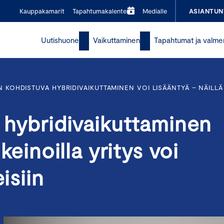
Kauppakamarit
Tapahtumakalenteri
Medialle
ASIANTUN
Uutishuone
Vaikuttaminen
Tapahtumat ja valme
IN KOHDISTUVA HYBRIDIVAIKUTTAMINEN VOI LISÄÄNTYÄ – NÄILLÄ 
a hybridivaikuttaminen
 keinoilla yritys voi
isiin