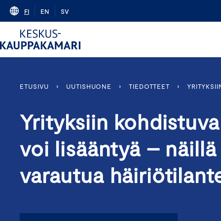
Skip
FI
EN
SV
to
content
ETUSIVU
›
UUTISHUONE
›
TIEDOTTEET
›
YRITYKSI
Yrityksiin kohdistuv
voi lisääntyä – näillä
varautua häiriötilante