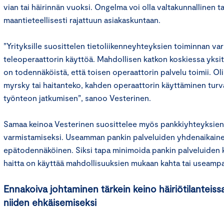
vian tai häirinnän vuoksi. Ongelma voi olla valtakunnallinen t
maantieteellisesti rajattuun asiakaskuntaan.
”Yrityksille suosittelen tietoliikenneyhteyksien toiminnan 
teleoperaattorin käyttöä. Mahdollisen katkon koskiessa yksit
on todennäköistä, että toisen operaattorin palvelu toimii. Oli
myrsky tai haitanteko, kahden operaattorin käyttäminen turva
työnteon jatkumisen”, sanoo Vesterinen.
Samaa keinoa Vesterinen suosittelee myös pankkiyhteyksien
varmistamiseksi. Useamman pankin palveluiden yhdenaikaine
epätodennäköinen. Siksi tapa minimoida pankin palveluiden
haitta on käyttää mahdollisuuksien mukaan kahta tai useamp
Ennakoiva johtaminen tärkein keino häiriötilanteissa
niiden ehkäisemiseksi