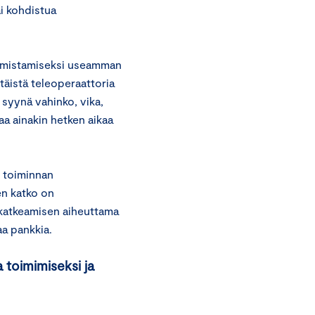
ai kohdistua
varmistamiseksi useamman
täistä teleoperaattoria
 syynä vahinko, vika,
a ainakin hetken aikaa
 toiminnan
n katko on
 katkeamisen aiheuttama
aa pankkia.
 toimimiseksi ja