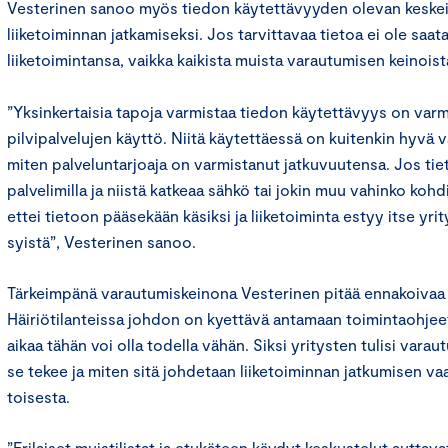
Vesterinen sanoo myös tiedon käytettävyyden olevan keskein
liiketoiminnan jatkamiseksi. Jos tarvittavaa tietoa ei ole saatav
liiketoimintansa, vaikka kaikista muista varautumisen keinois
”Yksinkertaisia tapoja varmistaa tiedon käytettävyys on varm
pilvipalvelujen käyttö. Niitä käytettäessä on kuitenkin hyvä va
miten palveluntarjoaja on varmistanut jatkuvuutensa. Jos tiet
palvelimilla ja niistä katkeaa sähkö tai jokin muu vahinko kohdi
ettei tietoon pääsekään käsiksi ja liiketoiminta estyy itse yr
syistä”, Vesterinen sanoo.
Tärkeimpänä varautumiskeinona Vesterinen pitää ennakoivaa 
Häiriötilanteissa johdon on kyettävä antamaan toimintaohjeet
aikaa tähän voi olla todella vähän. Siksi yritysten tulisi varau
se tekee ja miten sitä johdetaan liiketoiminnan jatkumisen va
toisesta.
”Erilaiset muistilistat ja etukäteen käydyt keskustelut auttav