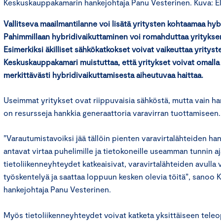
Keskuskauppakamarin hankejohtaja Panu Vesterinen. Kuva: E
Vallitseva maailmantilanne voi lisätä yritysten kohtaamaa hyb
Pahimmillaan hybridivaikuttaminen voi romahduttaa yritykse
Esimerkiksi äkilliset sähkökatkokset voivat vaikeuttaa yrityste
Keskuskauppakamari muistuttaa, että yritykset voivat omalla 
merkittävästi hybridivaikuttamisesta aiheutuvaa haittaa.
Useimmat yritykset ovat riippuvaisia sähköstä, mutta vain harvo
on resursseja hankkia generaattoria varavirran tuottamiseen
”Varautumistavoiksi jää tällöin pienten varavirtalähteiden ha
antavat virtaa puhelimille ja tietokoneille useamman tunnin aj
tietoliikenneyhteydet katkeaisivat, varavirtalähteiden avulla v
työskentelyä ja saattaa loppuun kesken olevia töitä”, sano
hankejohtaja Panu Vesterinen.
Myös tietoliikenneyhteydet voivat katketa yksittäiseen tele