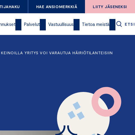
TIJAHAKU
HAE ANSIOMERKKIÄ
LIITY JÄSENEKSI
nnukset
Palvelut
Vastuullisuus
Tietoa meistä
ETSI
KEINOILLA YRITYS VOI VARAUTUA HÄIRIÖTILANTEISIIN