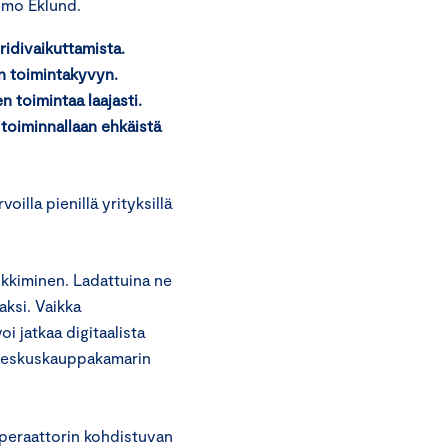
lmo Eklund.
ridivaikuttamista.
n toimintakyvyn.
n toimintaa laajasti.
toiminnallaan ehkäistä
illa pienillä yrityksillä
.
nkkiminen. Ladattuina ne
aksi. Vaikka
oi jatkaa digitaalista
o Keskuskauppakamarin
operaattorin kohdistuvan